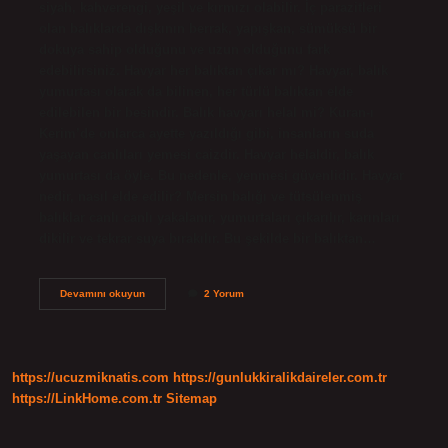
siyah, kahverengi, yeşil ve kırmızı olabilir. İç parazitleri
olan balıklarda dışkının berrak, yapışkan, sümüksü bir
dokuya sahip olduğunu ve uzun olduğunu fark
edebilirsiniz. Havyar her balıktan çıkar mı? Havyar, balık
yumurtası olarak da bilinen, her türlü balıktan elde
edilebilen bir besindir. Balık havyarı helal mi? Kuran-ı
Kerim’de onlarca ayette yazıldığı gibi, insanların suda
yaşayan canlıları yemesi caizdir. Havyar helaldir, balık
yumurtası da öyle. Bu nedenle, yenmesi güvenlidir. Havyar
nedir, nasıl elde edilir? Mersin balığı ve tütsülenmiş
balıklar canlı canlı yakalanır, yumurtaları çıkarılır, karınları
dikilir ve tekrar suya bırakılır. Bu şekilde bir balıktan…
Havyar
Devamını okuyun
2 Yorum
Balık
Dışkısı
Mı
https://ucuzmiknatis.com
https://gunlukkiralikdaireler.com.tr
https://LinkHome.com.tr
Sitemap