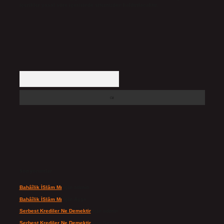
içerikler yasal süre içerisinde sitemizden kaldırılacaktır.
Arama
Son yorumlar
Bahâîlik İSlâm Mı
için
admin
Bahâîlik İSlâm Mı
için
Ayşe
Serbest Krediler Ne Demektir
için
admin
Serbest Krediler Ne Demektir
için
Şeyda