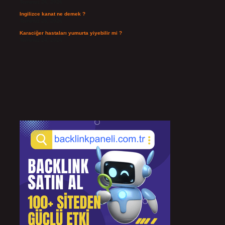
Temmuz 26, 2026
Ingilizce kanat ne demek ?
Temmuz 25, 2026
Karaciğer hastaları yumurta yiyebilir mi ?
Temmuz 24, 2026