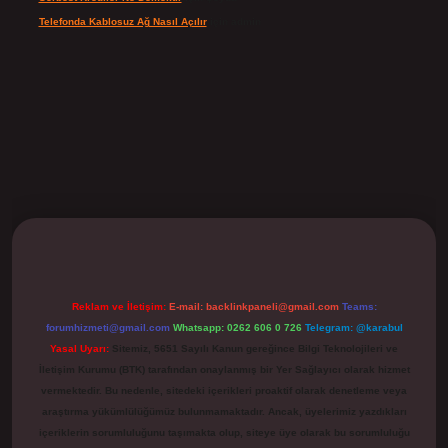
Telefonda Kablosuz Ağ Nasıl Açılır
için
admin
ilbet
Reklam ve İletişim:
E-mail:
backlinkpaneli@gmail.com
Teams:
forumhizmeti@gmail.com
Whatsapp: 0262 606 0 726
Telegram: @karabul
Yasal Uyarı:
Sitemiz, 5651 Sayılı Kanun gereğince Bilgi Teknolojileri ve
İletişim Kurumu (BTK) tarafından onaylanmış bir Yer Sağlayıcı olarak hizmet
vermektedir. Bu nedenle, sitedeki içerikleri proaktif olarak denetleme veya
araştırma yükümlülüğümüz bulunmamaktadır. Ancak, üyelerimiz yazdıkları
içeriklerin sorumluluğunu taşımakta olup, siteye üye olarak bu sorumluluğu