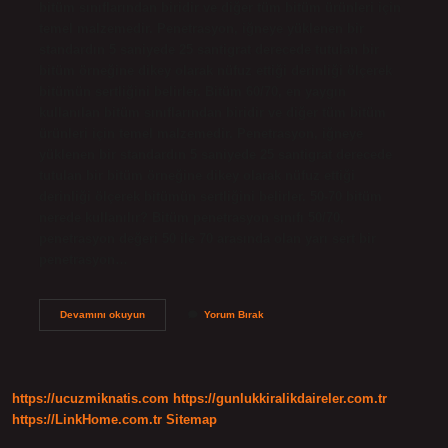
bitüm sınıflarından biridir ve diğer tüm bitüm ürünleri için
temel malzemedir. Penetrasyon, iğneye yüklenen bir
standardın 5 saniyede 25 santigrat derecede tutulan bir
bitüm örneğine dikey olarak nüfuz ettiği derinliği ölçerek
bitümün sertliğini belirler. Bitüm 60/70, en yaygın
kullanılan bitüm sınıflarından biridir ve diğer tüm bitüm
ürünleri için temel malzemedir. Penetrasyon, iğneye
yüklenen bir standardın 5 saniyede 25 santigrat derecede
tutulan bir bitüm örneğine dikey olarak nüfuz ettiği
derinliği ölçerek bitümün sertliğini belirler. 50-70 bitüm
nerede kullanılır? Bitüm penetrasyon sınıfı 50/70,
penetrasyon değeri 50 ile 70 arasında olan yarı sert bir
penetrasyon…
70
Devamını okuyun
Yorum Bırak
100
Bitüm
Nedir
https://ucuzmiknatis.com
https://gunlukkiralikdaireler.com.tr
https://LinkHome.com.tr
Sitemap