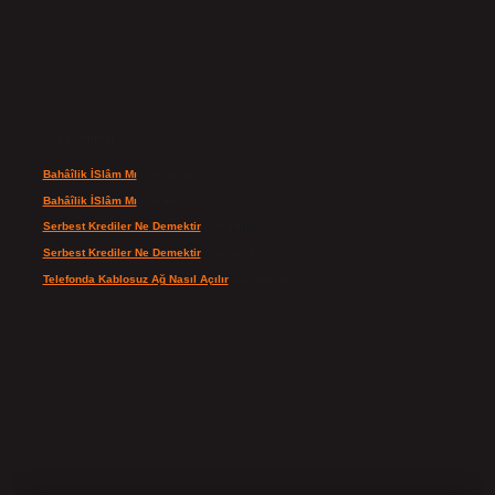
Son yorumlar
Bahâîlik İSlâm Mı
için
admin
Bahâîlik İSlâm Mı
için
Ayşe
Serbest Krediler Ne Demektir
için
admin
Serbest Krediler Ne Demektir
için
Şeyda
Telefonda Kablosuz Ağ Nasıl Açılır
için
admin
ilbet