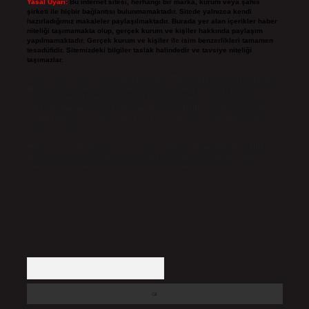
Yasal Uyarı:
Bu internet sitesi, herhangi bir marka, kurum veya şahıs
şirketi ile hiçbir bağlantısı bulunmamaktadır. Sitede yalnızca kendi
hazırladığımız makaleler paylaşılmaktadır. Burada yer alan içerikler haber
niteliği taşımamakta olup, gerçek kurum ve kişiler hakkında paylaşım
yapılmamaktadır. Gerçek kurum ve kişiler ile isim benzerlikleri tamamen
tesadüfidir. Sitemizdeki bilgiler taslak halindedir ve tavsiye niteliği
taşımazlar.
Sitemiz, 5651 Sayılı Kanun gereğince Bilgi Teknolojileri ve İletişim Kurumu
(BTK) tarafından onaylanmış bir Yer Sağlayıcı olarak hizmet vermektedir. Bu
nedenle, sitedeki içerikleri proaktif olarak denetleme veya araştırma
yükümlülüğümüz bulunmamaktadır. Ancak, üyelerimiz yazdıkları içeriklerin
sorumluluğunu taşımakta olup, siteye üye olarak bu sorumluluğu kabul
etmiş sayılırlar.
Hukuka ve yasal düzenlemelere aykırı olduğunu düşündüğünüz içerikleri,
backlinkpanelicomtr@gmail.com
adresine bildirmeniz halinde, ilgili
içerikler yasal süre içerisinde sitemizden kaldırılacaktır.
Arama