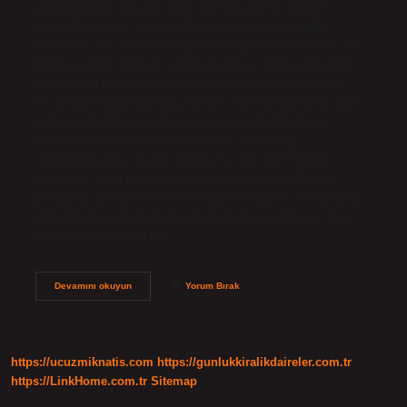
vardır. Bunlar arasında uzun süreli kabızlık, doğum
sırasında ıkınma, pelvik taban kaslarının yaşa bağlı
zayıflaması ve daha önce geçirilmiş pelvik cerrahi yer alır.
Ayrıca genetik faktörler rektal prolapsus riskini artırabilir.
Dışkıyı tam boşaltamama neden olur? Hemoroid, anal
fissür gibi toplumda sıkça bilinen anal hastalıkların, altta
yatan ve dışkılama zorluğuna yol açan hastalıkların
(anismus, rektosel gibi) bir sonucu olabileceği
unutulmamalıdır. Makat çıkması nasıl geçer? Rektal
prolapsus (anal prolapsus) nasıl tedavi edilir? Rektal
prolapsus için gerçek ve tek tedavi cerrahidir. Prolapsusu
düzeltmek için hem abdominal hem de anal olmak üzere
çeşitli cerrahi teknikler…
Dışkının
Devamını okuyun
Yorum Bırak
Makatta
Kalması
Ne
Demek
https://ucuzmiknatis.com
https://gunlukkiralikdaireler.com.tr
https://LinkHome.com.tr
Sitemap