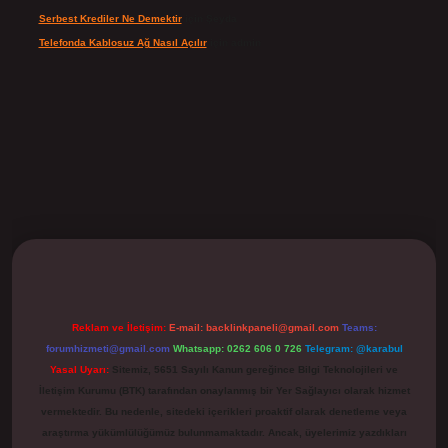
Serbest Krediler Ne Demektir
için
Şeyda
Telefonda Kablosuz Ağ Nasıl Açılır
için
admin
ilbet
Reklam ve İletişim:
E-mail:
backlinkpaneli@gmail.com
Teams:
forumhizmeti@gmail.com
Whatsapp: 0262 606 0 726
Telegram: @karabul
Yasal Uyarı:
Sitemiz, 5651 Sayılı Kanun gereğince Bilgi Teknolojileri ve
İletişim Kurumu (BTK) tarafından onaylanmış bir Yer Sağlayıcı olarak hizmet
vermektedir. Bu nedenle, sitedeki içerikleri proaktif olarak denetleme veya
araştırma yükümlülüğümüz bulunmamaktadır. Ancak, üyelerimiz yazdıkları