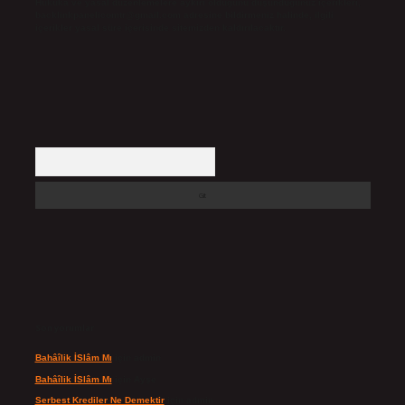
Hukuka ve yasal düzenlemelere aykırı olduğunu düşündüğünüz içerikleri,
backlinkpanelicomtr@gmail.com
adresine bildirmeniz halinde, ilgili
içerikler yasal süre içerisinde sitemizden kaldırılacaktır.
Arama
Son yorumlar
Bahâîlik İSlâm Mı
için
admin
Bahâîlik İSlâm Mı
için
Ayşe
Serbest Krediler Ne Demektir
için
admin