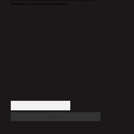
halindedir ve tavsiye niteliği taşımazlar.
Sitemiz, 5651 Sayılı Kanun gereğince Bilgi Teknolojileri ve
İletişim Kurumu (BTK) tarafından onaylanmış bir Yer
Sağlayıcı olarak hizmet vermektedir. Bu nedenle, sitedeki
içerikleri proaktif olarak denetleme veya araştırma
yükümlülüğümüz bulunmamaktadır. Ancak, üyelerimiz
yazdıkları içeriklerin sorumluluğunu taşımakta olup, siteye
üye olarak bu sorumluluğu kabul etmiş sayılırlar.
Hukuka ve yasal düzenlemelere aykırı olduğunu
düşündüğünüz içerikleri,
backlinkpanelicomtr@gmail.com
adresine bildirmeniz halinde, ilgili içerikler yasal süre
içerisinde sitemizden kaldırılacaktır.
Arama