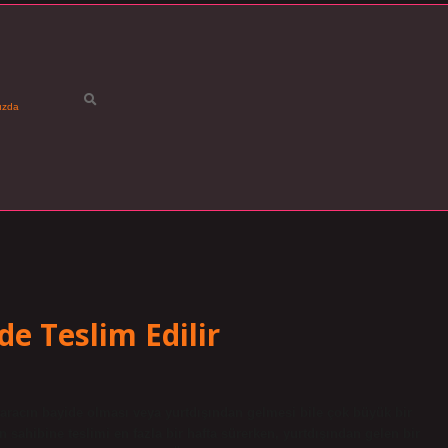
ızda
de Teslim Edilir
; aracın bayide olması veya yurtdışından gelmesi bile çok büyük bir
n sahibine teslimi en fazla bir hafta sürerken, yurtdışından gelen bir