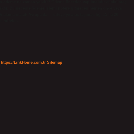
ırken ödeme ne zaman yapılır? Ödeme önceden yapılmalıdır çünkü araç
caktır. Bu nedenle ödeme işlemi notere gitmeden hemen önce veya
rtalama olarak Avrupa’dan Türkiye’ye araç taşımacılığı 15 ila 20
Bu süreler…
https://LinkHome.com.tr
Sitemap