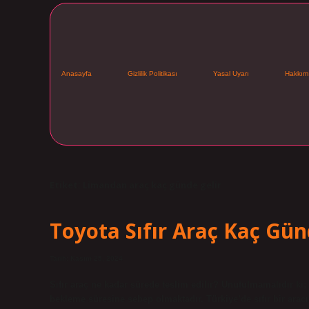
Anasayfa
Gizlilik Politikası
Yasal Uyarı
Hakkım
Etiket:
Limandan araç kaç günde gelir
Toyota Sıfır Araç Kaç Gün
Tarih: Kasım 25, 2024
Sıfır araç ne kadar sürede teslim edilir? Unutulmamalıdır ki
bekleme süresine sebep olmaktadır. Türkiye’de sıfır bir aracı