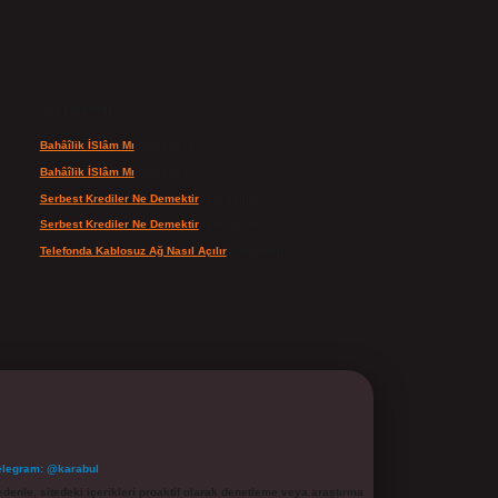
Son yorumlar
Bahâîlik İSlâm Mı
için
admin
Bahâîlik İSlâm Mı
için
Ayşe
Serbest Krediler Ne Demektir
için
admin
Serbest Krediler Ne Demektir
için
Şeyda
Telefonda Kablosuz Ağ Nasıl Açılır
için
admin
elegram: @karabul
denle, sitedeki içerikleri proaktif olarak denetleme veya araştırma