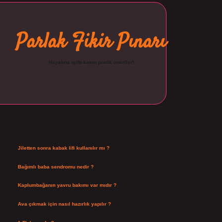
Parlak Fikir Pınarı
Hayatına ışıltı katan pratik öneriler!
Sidebar
ilbet
Son Yazılar
Jiletten sonra kabak lifi kullanılır mı ?
Ağustos 7, 2026
Bağımlı baba sendromu nedir ?
Ağustos 6, 2026
Kaplumbağanın yavru bakımı var mıdır ?
Ağustos 5, 2026
Ava çıkmak için nasıl hazırlık yapılır ?
Ağustos 4, 2026