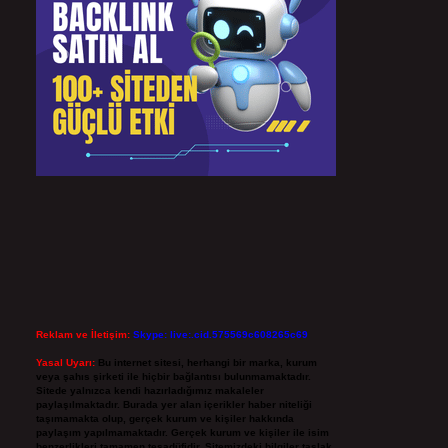
Reklam ve İletişim:
Skype: live:.cid.575569c608265c69
Yasal Uyarı:
Bu internet sitesi, herhangi bir marka, kurum
veya şahıs şirketi ile hiçbir bağlantısı bulunmamaktadır.
Sitede yalnızca kendi hazırladığımız makaleler
paylaşılmaktadır. Burada yer alan içerikler haber niteliği
taşımamakta olup, gerçek kurum ve kişiler hakkında
paylaşım yapılmamaktadır. Gerçek kurum ve kişiler ile isim
benzerlikleri tamamen tesadüfidir. Sitemizdeki bilgiler taslak