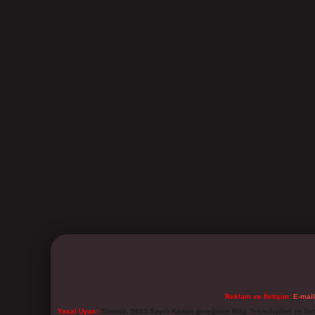
Reklam ve İletişim:
E-mai
Yasal Uyarı:
Sitemiz, 5651 Sayılı Kanun gereğince Bilgi Teknolojileri ve İl