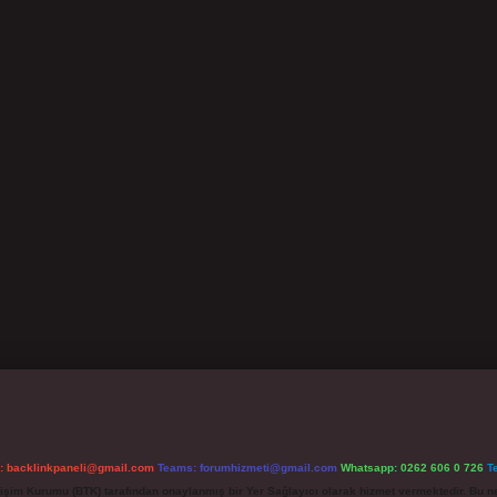
l:
backlinkpaneli@gmail.com
Teams:
forumhizmeti@gmail.com
Whatsapp: 0262 606 0 726
T
etişim Kurumu (BTK) tarafından onaylanmış bir Yer Sağlayıcı olarak hizmet vermektedir. Bu ne