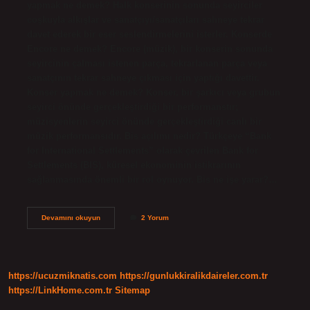
yapmak ne demek? Halk konserinin sonunda seyirciler
coşkuyla alkışlar ve sanatçıyı/sanatçıları sahneye tekrar
davet ederek bir eser seslendirmelerini isterler. Konserde
Encore ne demek? Encore (müzik), bir konserin sonunda
seyircinin çalması istenen parça, tekrarlanan parça veya
sanatçının tekrar sahneye çıkması için yaptığı davettir.
Konser yapmak ne demek? Konser, bir şarkıcı veya grubun
seyirci önünde gerçekleştirdiği bir performanstır;
müzisyenlerin seyirci önünde gerçekleştirdiği canlı bir
müzik performansıdır. Bis açılımı nedir? Türkçeye “Bank
for International Settlements” olarak çevrilen Bank for
Settlements (BIS), küresel ekonominin istikrarının
sağlanmasında önemli bir rol oynuyor. Bis ne işe yarar?…
Konserde
Devamını okuyun
2 Yorum
Bis
Yapmak
Ne
Demek
https://ucuzmiknatis.com
https://gunlukkiralikdaireler.com.tr
https://LinkHome.com.tr
Sitemap