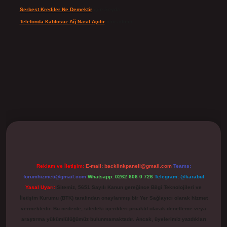
Serbest Krediler Ne Demektir
için
Şeyda
Telefonda Kablosuz Ağ Nasıl Açılır
için
admin
ilbet
Reklam ve İletişim:
E-mail:
backlinkpaneli@gmail.com
Teams:
forumhizmeti@gmail.com
Whatsapp: 0262 606 0 726
Telegram: @karabul
Yasal Uyarı:
Sitemiz, 5651 Sayılı Kanun gereğince Bilgi Teknolojileri ve
İletişim Kurumu (BTK) tarafından onaylanmış bir Yer Sağlayıcı olarak hizmet
vermektedir. Bu nedenle, sitedeki içerikleri proaktif olarak denetleme veya
araştırma yükümlülüğümüz bulunmamaktadır. Ancak, üyelerimiz yazdıkları