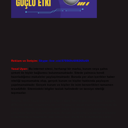
Reklam ve İletişim:
Skype: live:.cid.575569c608265c69
Yasal Uyarı:
Bu internet sitesi, herhangi bir marka, kurum veya şahıs
şirketi ile hiçbir bağlantısı bulunmamaktadır. Sitede yalnızca kendi
hazırladığımız makaleler paylaşılmaktadır. Burada yer alan içerikler haber
niteliği taşımamakta olup, gerçek kurum ve kişiler hakkında paylaşım
yapılmamaktadır. Gerçek kurum ve kişiler ile isim benzerlikleri tamamen
tesadüfidir. Sitemizdeki bilgiler taslak halindedir ve tavsiye niteliği
taşımazlar.
Sitemiz, 5651 Sayılı Kanun gereğince Bilgi Teknolojileri ve İletişim Kurumu
(BTK) tarafından onaylanmış bir Yer Sağlayıcı olarak hizmet vermektedir. Bu
nedenle, sitedeki içerikleri proaktif olarak denetleme veya araştırma
yükümlülüğümüz bulunmamaktadır. Ancak, üyelerimiz yazdıkları içeriklerin
sorumluluğunu taşımakta olup, siteye üye olarak bu sorumluluğu kabul
etmiş sayılırlar.