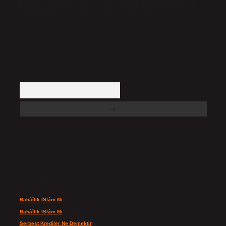
Hukuka ve yasal düzenlemelere aykırı olduğunu düşündüğünüz içerikleri,
backlinkpanelicomtr@gmail.com
adresine bildirmeniz halinde, ilgili
içerikler yasal süre içerisinde sitemizden kaldırılacaktır.
Arama
Son yorumlar
Bahâîlik İSlâm Mı
için
admin
Bahâîlik İSlâm Mı
için
Ayşe
Serbest Krediler Ne Demektir
için
admin