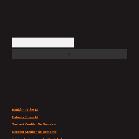
Arama
Son yorumlar
Bahâîlik İSlâm Mı
için
admin
Bahâîlik İSlâm Mı
için
Ayşe
Serbest Krediler Ne Demektir
için
admin
Serbest Krediler Ne Demektir
için
Şeyda