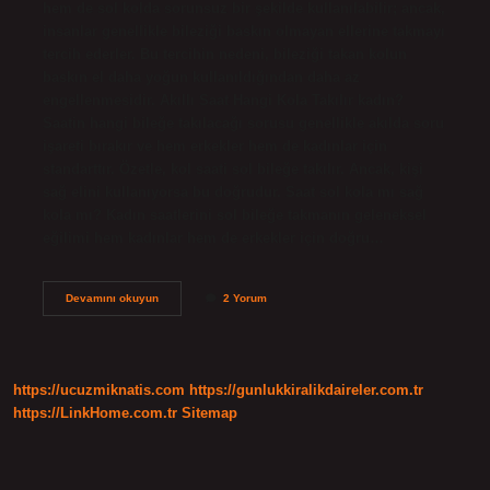
hem de sol kolda sorunsuz bir şekilde kullanılabilir; ancak,
insanlar genellikle bileziği baskın olmayan ellerine takmayı
tercih ederler. Bu tercihin nedeni, bileziği takan kolun
baskın el daha yoğun kullanıldığından daha az
engellenmesidir. Akıllı Saat Hangi Kola Takılır kadın?
Saatin hangi bileğe takılacağı sorusu genellikle akılda soru
işareti bırakır ve hem erkekler hem de kadınlar için
standarttır. Özetle, kol saati sol bileğe takılır. Ancak, kişi
sağ elini kullanıyorsa bu doğrudur. Saat sol kola mı sağ
kola mı? Kadın saatlerini sol bileğe takmanın geleneksel
eğilimi hem kadınlar hem de erkekler için doğru…
Akıllı
Devamını okuyun
2 Yorum
Bileklik
Hangi
Kola
Takılır
https://ucuzmiknatis.com
https://gunlukkiralikdaireler.com.tr
https://LinkHome.com.tr
Sitemap