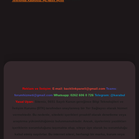
Telefonda Kablosuz Ağ Nasıl Açılır
için
admin
ilbet
Reklam ve İletişim:
E-mail:
backlinkpaneli@gmail.com
Teams:
forumhizmeti@gmail.com
Whatsapp: 0262 606 0 726
Telegram: @karabul
Yasal Uyarı:
Sitemiz, 5651 Sayılı Kanun gereğince Bilgi Teknolojileri ve
İletişim Kurumu (BTK) tarafından onaylanmış bir Yer Sağlayıcı olarak hizmet
vermektedir. Bu nedenle, sitedeki içerikleri proaktif olarak denetleme veya
araştırma yükümlülüğümüz bulunmamaktadır. Ancak, üyelerimiz yazdıkları
içeriklerin sorumluluğunu taşımakta olup, siteye üye olarak bu sorumluluğu
kabul etmiş sayılırlar. Bu internet sitesi, herhangi bir marka, kurum veya