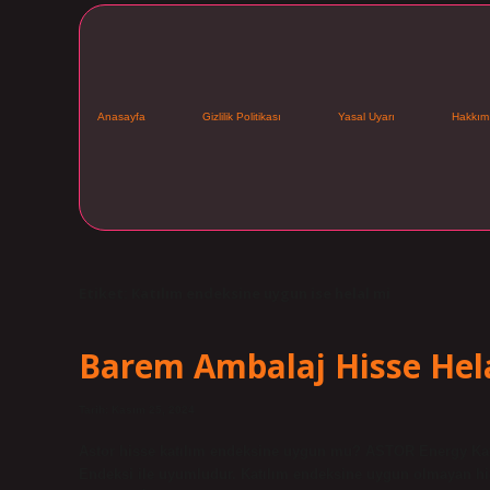
Anasayfa
Gizlilik Politikası
Yasal Uyarı
Hakkım
Etiket:
Katılım endeksine uygun ise helal mi
Barem Ambalaj Hisse Hel
Tarih: Kasım 25, 2024
Astor hisse katılım endeksine uygun mu? ASTOR Energy Katı
Endeksi ile uyumludur. Katılım endeksine uygun olmayan hi