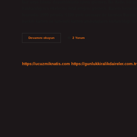
faiz veya İslami duyarlılıklarla işlem görmez. Bu ifade, bir 
bankacılığının ilkelerini ihlal ettiğini gösterir. Barem hiss
fuarında. 1999 yılında %100 yerli sermaye ile kurulan Barem 
baskılı karton ve lamineli karton ambalajların kullanıldığı t
Barem
Devamını okuyun
2 Yorum
Ambalaj
Hisse
Helal
Mi
https://ucuzmiknatis.com
https://gunlukkiralikdaireler.com.tr