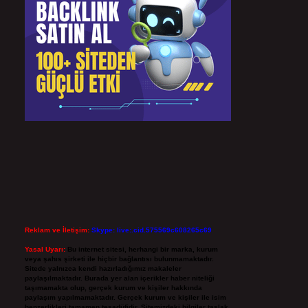
Reklam ve İletişim:
Skype: live:.cid.575569c608265c69
Yasal Uyarı:
Bu internet sitesi, herhangi bir marka, kurum
veya şahıs şirketi ile hiçbir bağlantısı bulunmamaktadır.
Sitede yalnızca kendi hazırladığımız makaleler
paylaşılmaktadır. Burada yer alan içerikler haber niteliği
taşımamakta olup, gerçek kurum ve kişiler hakkında
paylaşım yapılmamaktadır. Gerçek kurum ve kişiler ile isim
benzerlikleri tamamen tesadüfidir. Sitemizdeki bilgiler taslak