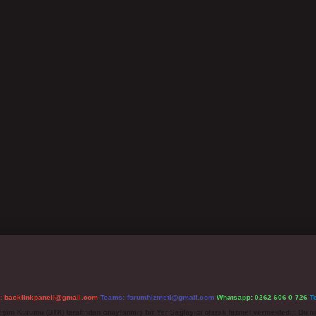
l:
backlinkpaneli@gmail.com
Teams:
forumhizmeti@gmail.com
Whatsapp: 0262 606 0 726
T
etişim Kurumu (BTK) tarafından onaylanmış bir Yer Sağlayıcı olarak hizmet vermektedir. Bu ne