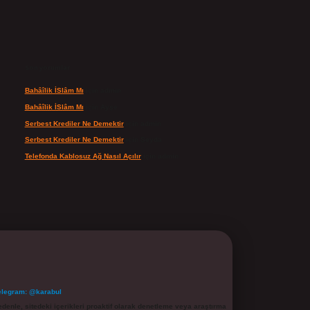
Son yorumlar
Bahâîlik İSlâm Mı
için
admin
Bahâîlik İSlâm Mı
için
Ayşe
Serbest Krediler Ne Demektir
için
admin
Serbest Krediler Ne Demektir
için
Şeyda
Telefonda Kablosuz Ağ Nasıl Açılır
için
admin
elegram: @karabul
denle, sitedeki içerikleri proaktif olarak denetleme veya araştırma