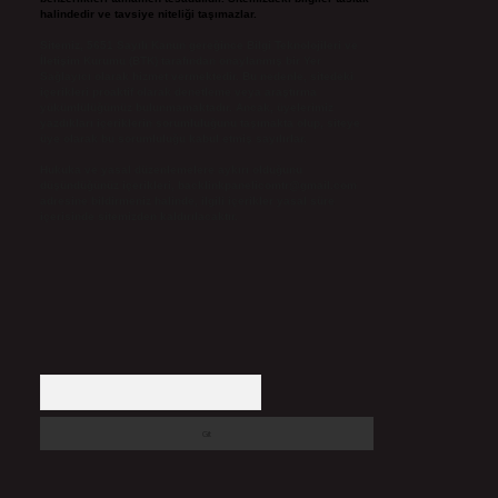
halindedir ve tavsiye niteliği taşımazlar.
Sitemiz, 5651 Sayılı Kanun gereğince Bilgi Teknolojileri ve
İletişim Kurumu (BTK) tarafından onaylanmış bir Yer
Sağlayıcı olarak hizmet vermektedir. Bu nedenle, sitedeki
içerikleri proaktif olarak denetleme veya araştırma
yükümlülüğümüz bulunmamaktadır. Ancak, üyelerimiz
yazdıkları içeriklerin sorumluluğunu taşımakta olup, siteye
üye olarak bu sorumluluğu kabul etmiş sayılırlar.
Hukuka ve yasal düzenlemelere aykırı olduğunu
düşündüğünüz içerikleri,
backlinkpanelicomtr@gmail.com
adresine bildirmeniz halinde, ilgili içerikler yasal süre
içerisinde sitemizden kaldırılacaktır.
Arama