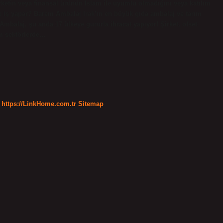
şirketin veya finansal ürünün İslam ile uyumlu olmadığını veya katılım
e ne iş yapar? Barem Ambalaj Irak’ın en büyük gıda ambalaj ve tarım
Ambalaj, şu anda 17 ülkeye gururla ihracat yapıyor! Şirket, ofset
üm sektörlerde…
https://LinkHome.com.tr
Sitemap