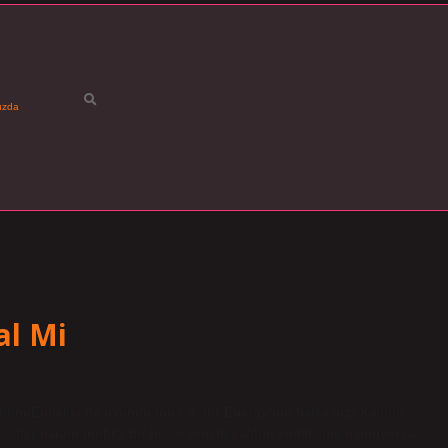
ızda
al Mi
lım Endeksi ile uyumlu mu? Astor Energy’nin halka arzı Katılım
sseler haram mıdır? Bir hisse senedi katılım endeksine uymuyorsa,