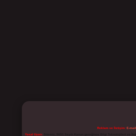
Reklam ve İletişim:
E-mai
Yasal Uyarı:
Sitemiz, 5651 Sayılı Kanun gereğince Bilgi Teknolojileri ve İl