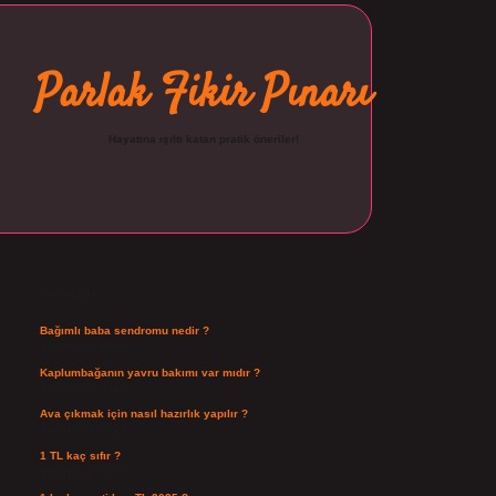
Parlak Fikir Pınarı
Hayatına ışıltı katan pratik öneriler!
Sidebar
ilbet
Son Yazılar
Bağımlı baba sendromu nedir ?
Ağustos 6, 2026
Kaplumbağanın yavru bakımı var mıdır ?
Ağustos 5, 2026
Ava çıkmak için nasıl hazırlık yapılır ?
Ağustos 4, 2026
1 TL kaç sıfır ?
Ağustos 3, 2026