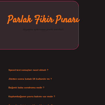
Parlak Fikir Pınarı
Hayatına ışıltı katan pratik öneriler!
Sidebar
ilbet
Son Yazılar
Speed test sonuçları nasıl olmalı ?
Ağustos 8, 2026
Jiletten sonra kabak lifi kullanılır mı ?
Ağustos 7, 2026
Bağımlı baba sendromu nedir ?
Ağustos 6, 2026
Kaplumbağanın yavru bakımı var mıdır ?
Ağustos 5, 2026