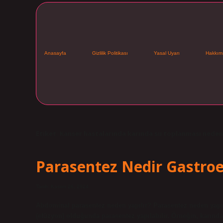
Anasayfa
Gizlilik Politikası
Yasal Uyarı
Hakkım
Etiket:
Kanser hastalarında karında su toplanması neden
Parasentez Nedir Gastroe
Tarih: Kasım 26, 2024
Abdominal parasentez neden yapılır? Parasentez neden yapıl
(efüzyon) olduğunda parasentez yapılabilir. Örneğin, karında