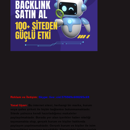
Reklam ve İletişim:
Skype: live:.cid.575569c608265c69
Yasal Uyarı:
Bu internet sitesi, herhangi bir marka, kurum
veya şahıs şirketi ile hiçbir bağlantısı bulunmamaktadır.
Sitede yalnızca kendi hazırladığımız makaleler
paylaşılmaktadır. Burada yer alan içerikler haber niteliği
taşımamakta olup, gerçek kurum ve kişiler hakkında
paylaşım yapılmamaktadır. Gerçek kurum ve kişiler ile isim
benzerlikleri tamamen tesadüfidir. Sitemizdeki bilgiler taslak