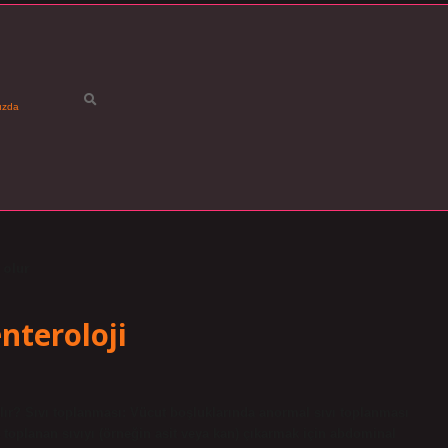
ızda
 olur
nteroloji
ır? Sıvı toplanması: Vücut boşluklarında anormal sıvı toplanması
 toplanan sıvıyı (örneğin asit veya kan) çıkarmak için abdominal