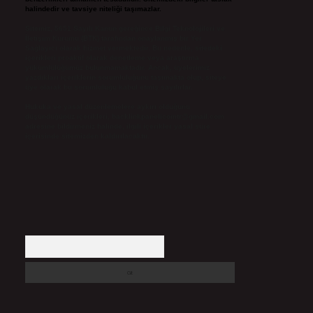
halindedir ve tavsiye niteliği taşımazlar.
Sitemiz, 5651 Sayılı Kanun gereğince Bilgi Teknolojileri ve
İletişim Kurumu (BTK) tarafından onaylanmış bir Yer
Sağlayıcı olarak hizmet vermektedir. Bu nedenle, sitedeki
içerikleri proaktif olarak denetleme veya araştırma
yükümlülüğümüz bulunmamaktadır. Ancak, üyelerimiz
yazdıkları içeriklerin sorumluluğunu taşımakta olup, siteye
üye olarak bu sorumluluğu kabul etmiş sayılırlar.
Hukuka ve yasal düzenlemelere aykırı olduğunu
düşündüğünüz içerikleri,
backlinkpanelicomtr@gmail.com
adresine bildirmeniz halinde, ilgili içerikler yasal süre
içerisinde sitemizden kaldırılacaktır.
Arama