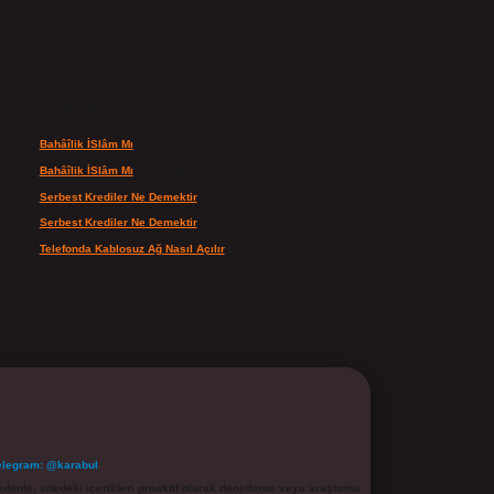
Son yorumlar
Bahâîlik İSlâm Mı
için
admin
Bahâîlik İSlâm Mı
için
Ayşe
Serbest Krediler Ne Demektir
için
admin
Serbest Krediler Ne Demektir
için
Şeyda
Telefonda Kablosuz Ağ Nasıl Açılır
için
admin
elegram: @karabul
denle, sitedeki içerikleri proaktif olarak denetleme veya araştırma