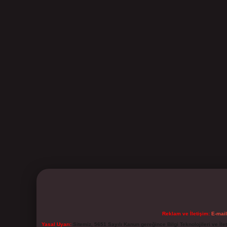
Reklam ve İletişim:
E-mai
Yasal Uyarı:
Sitemiz, 5651 Sayılı Kanun gereğince Bilgi Teknolojileri ve İl