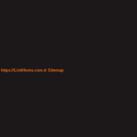
entez genellikle karın içi sıvının ultrason makinesi altında
 ciltten karına doğru uzanır. Parasentezde sıvı drenajının amacı:
nı gidermektir. Parasentez işlemi ne kadar sürer? Parasentez, bir
n bir işlemdir. Parasentez işlemi için uyanık olursunuz ve
sanız daha…
https://LinkHome.com.tr
Sitemap