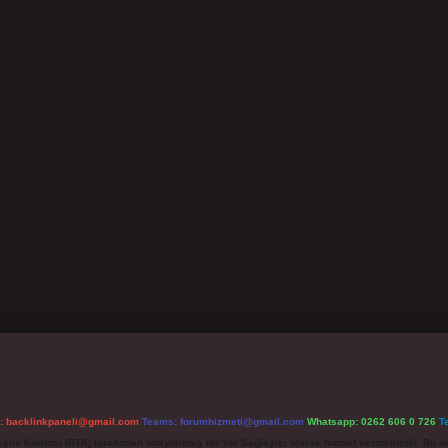
l:
backlinkpaneli@gmail.com
Teams:
forumhizmeti@gmail.com
Whatsapp: 0262 606 0 726
T
etişim Kurumu (BTK) tarafından onaylanmış bir Yer Sağlayıcı olarak hizmet vermektedir. Bu ne