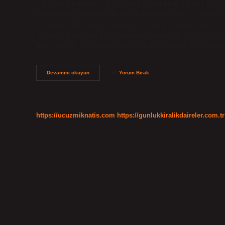
parasentez yapılabilir. Parasentez işlemi nasıl yapılır? Paras
görüntülenmesiyle yapılır. Ciltten bir kateter yerleştirilir ve
hastanın şişlik, kabızlık ve nefes darlığı gibi rahatsızlıkları
hastane, klinik veya doktor muayenehanesinde gerçekleştirile
genellikle 20 ila 30 dakika sürer, ancak çok fazla sıvı aldıy
Parasentez
Devamını okuyun
Yorum Bırak
Nedir
Gastroenteroloji
https://ucuzmiknatis.com
https://gunlukkiralikdaireler.com.tr