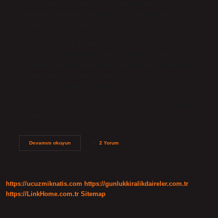
spiral tel veya plastikle birbirine tutturulmuş olup,
sayfaların düzgün ve kolay bir şekilde çevrilebilmesi
sağlanmıştır. Spiral kağıt nedir? Spiral klasör, belgelerinizi
daha rahat ve daha geniş açıdan korumanızı sağlayan bir
kırtasiye ürünüdür. Bu klasör türü farklı ebatlarda üretilir ve
dosyalanacak her türlü belgenin korunmasını sağlar. Ayrıca
bu işlemin spiral adı verilen ve kolay kullanım sağlayan bir
yay ile yapılması pratikliği yeni bir boyuta taşır. Spiralli
defter ne için kullanılır? Spiral defterler, sol veya üst
sayfadaki telleri geçirerek ve birleştirerek yapılan kırtasiye
araçlarından biridir. Tel ürünler kullanımı çok kolay olduğu
için tercih…
Spiralli
Devamını okuyun
2 Yorum
Kağıt
Nedir
https://ucuzmiknatis.com
https://gunlukkiralikdaireler.com.tr
https://LinkHome.com.tr
Sitemap