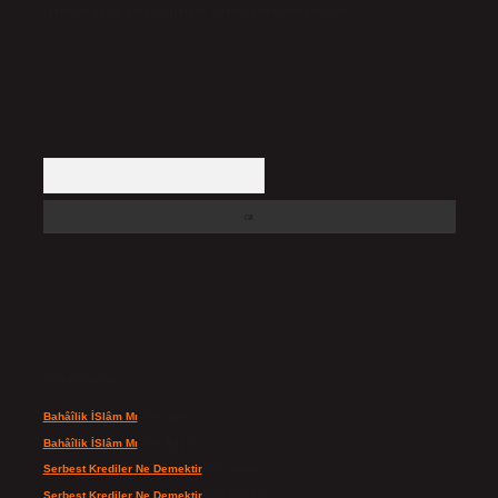
içerikler yasal süre içerisinde sitemizden kaldırılacaktır.
Arama
Son yorumlar
Bahâîlik İSlâm Mı
için
admin
Bahâîlik İSlâm Mı
için
Ayşe
Serbest Krediler Ne Demektir
için
admin
Serbest Krediler Ne Demektir
için
Şeyda