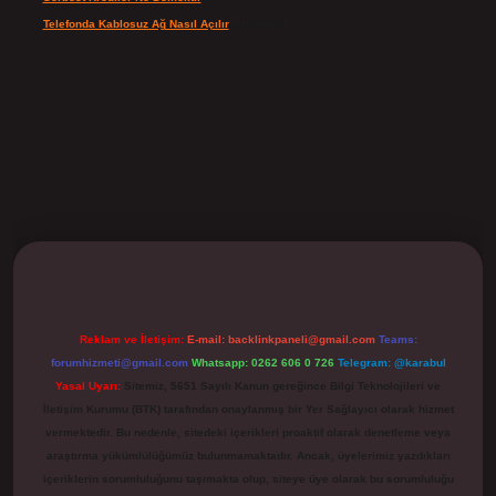
Telefonda Kablosuz Ağ Nasıl Açılır
için
admin
ilbet
Reklam ve İletişim:
E-mail:
backlinkpaneli@gmail.com
Teams:
forumhizmeti@gmail.com
Whatsapp: 0262 606 0 726
Telegram: @karabul
Yasal Uyarı:
Sitemiz, 5651 Sayılı Kanun gereğince Bilgi Teknolojileri ve
İletişim Kurumu (BTK) tarafından onaylanmış bir Yer Sağlayıcı olarak hizmet
vermektedir. Bu nedenle, sitedeki içerikleri proaktif olarak denetleme veya
araştırma yükümlülüğümüz bulunmamaktadır. Ancak, üyelerimiz yazdıkları
içeriklerin sorumluluğunu taşımakta olup, siteye üye olarak bu sorumluluğu