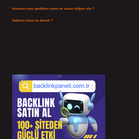
Temmuz 28, 2026
Koyunun suyu geldikten sonra ne zaman doğum olur ?
Temmuz 26, 2026
Ingilizce kanat ne demek ?
Temmuz 25, 2026