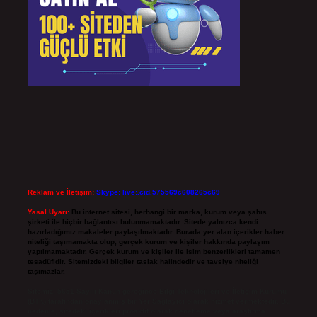
Reklam ve İletişim:
Skype: live:.cid.575569c608265c69
Yasal Uyarı:
Bu internet sitesi, herhangi bir marka, kurum veya şahıs
şirketi ile hiçbir bağlantısı bulunmamaktadır. Sitede yalnızca kendi
hazırladığımız makaleler paylaşılmaktadır. Burada yer alan içerikler haber
niteliği taşımamakta olup, gerçek kurum ve kişiler hakkında paylaşım
yapılmamaktadır. Gerçek kurum ve kişiler ile isim benzerlikleri tamamen
tesadüfidir. Sitemizdeki bilgiler taslak halindedir ve tavsiye niteliği
taşımazlar.
Sitemiz, 5651 Sayılı Kanun gereğince Bilgi Teknolojileri ve İletişim Kurumu
(BTK) tarafından onaylanmış bir Yer Sağlayıcı olarak hizmet vermektedir. Bu
nedenle, sitedeki içerikleri proaktif olarak denetleme veya araştırma