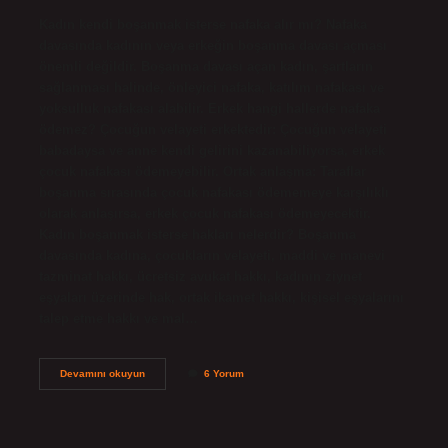
Kadın kendi boşanmak isterse nafaka alır mı? Nafaka
davasında kadının veya erkeğin boşanma davası açması
önemli değildir. Boşanma davası açan kadın, şartların
sağlanması halinde, önleyici nafaka, katılım nafakası ve
yoksulluk nafakası alabilir. Erkek hangi hallerde nafaka
ödemez? Çocuğun velayeti erkektedir: Çocuğun velayeti
babadaysa ve anne kendi gelirini kazanabiliyorsa, erkek
çocuk nafakası ödemeyebilir. Ortak anlaşma: Taraflar
boşanma sırasında çocuk nafakası ödememeye karşılıklı
olarak anlaşırsa, erkek çocuk nafakası ödemeyecektir.
Kadın boşanmak isterse hakları nelerdir? Boşanma
davasında kadına, çocukların velayeti, maddi ve manevi
tazminat hakkı, ücretsiz avukat hakkı, kadının ziynet
eşyaları üzerinde hak, ortak ikamet hakkı, kişisel eşyalarını
talep etme hakkı ve mal…
Kadın
Devamını okuyun
6 Yorum
Boşanmak
Isterse
Erkek
Nafaka
Verir