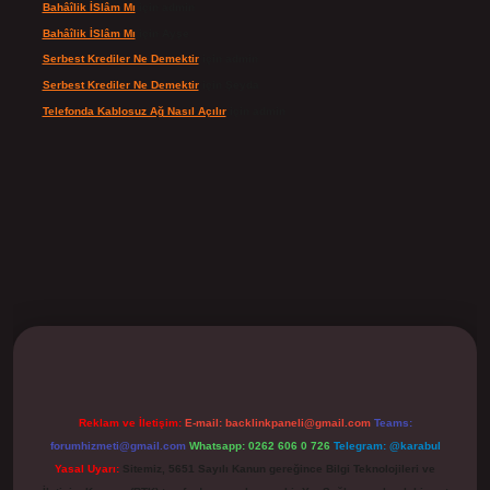
Bahâîlik İSlâm Mı
için
admin
Bahâîlik İSlâm Mı
için
Ayşe
Serbest Krediler Ne Demektir
için
admin
Serbest Krediler Ne Demektir
için
Şeyda
Telefonda Kablosuz Ağ Nasıl Açılır
için
admin
ilbet
Reklam ve İletişim:
E-mail:
backlinkpaneli@gmail.com
Teams:
forumhizmeti@gmail.com
Whatsapp: 0262 606 0 726
Telegram: @karabul
Yasal Uyarı:
Sitemiz, 5651 Sayılı Kanun gereğince Bilgi Teknolojileri ve