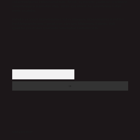
yükümlülüğümüz bulunmamaktadır. Ancak, üyelerimiz yazdıkları içeriklerin
sorumluluğunu taşımakta olup, siteye üye olarak bu sorumluluğu kabul
etmiş sayılırlar.
Hukuka ve yasal düzenlemelere aykırı olduğunu düşündüğünüz içerikleri,
backlinkpanelicomtr@gmail.com
adresine bildirmeniz halinde, ilgili
içerikler yasal süre içerisinde sitemizden kaldırılacaktır.
Arama
Son yorumlar