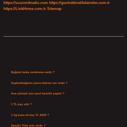
https://ucuzmiknatis.com
https://gunlukkiralikdaireler.com.tr
Mi
https://LinkHome.com.tr
Sitemap
Sidebar
Son Yazılar
Bağımlı baba sendromu nedir ?
Ağustos 6, 2026
Kaplumbağanın yavru bakımı var mıdır ?
Ağustos 5, 2026
Ava çıkmak için nasıl hazırlık yapılır ?
Ağustos 4, 2026
1 TL kaç sıfır ?
Ağustos 3, 2026
1 kg kuzu eti kaç TL 2025 ?
Ağustos 3, 2026
Sparks Türk malı mıdır ?