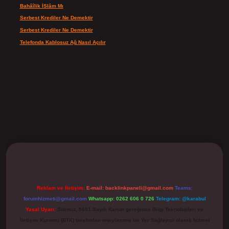
Bahâîlik İSlâm Mı
için
Ayşe
Serbest Krediler Ne Demektir
için
admin
Serbest Krediler Ne Demektir
için
Şeyda
Telefonda Kablosuz Ağ Nasıl Açılır
için
admin
ilbet
Reklam ve İletişim:
E-mail:
backlinkpaneli@gmail.com
Teams:
forumhizmeti@gmail.com
Whatsapp: 0262 606 0 726
Telegram: @karabul
Yasal Uyarı:
Sitemiz, 5651 Sayılı Kanun gereğince Bilgi Teknolojileri ve
İletişim Kurumu (BTK) tarafından onaylanmış bir Yer Sağlayıcı olarak hizmet