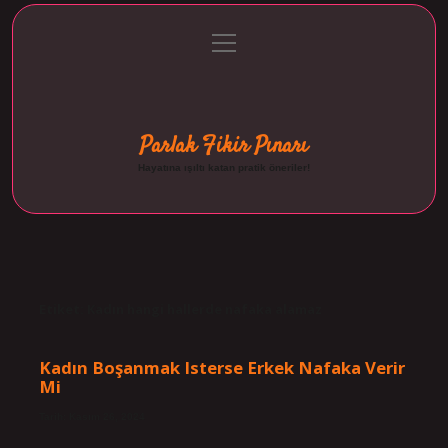
menüyü
Anasayfa
Gizlilik Politikası
Yasal Uyarı
aç
Hakkımızda
Parlak Fikir Pınarı
Hayatına ışıltı katan pratik öneriler!
Etiket:
Kadın hangi hallerde nafaka alamaz
Kadın Boşanmak Isterse Erkek Nafaka Verir
Mi
Tarih: Kasım 26, 2024