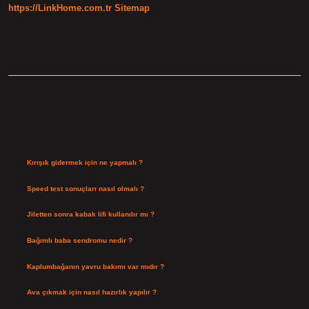
https://LinkHome.com.tr
Sitemap
Sidebar
Son Yazılar
Kırışık gidermek için ne yapmalı ?
Ağustos 9, 2026
Speed test sonuçları nasıl olmalı ?
Ağustos 8, 2026
Jiletten sonra kabak lifi kullanılır mı ?
Ağustos 7, 2026
Bağımlı baba sendromu nedir ?
Ağustos 6, 2026
Kaplumbağanın yavru bakımı var mıdır ?
Ağustos 5, 2026
Ava çıkmak için nasıl hazırlık yapılır ?
Ağustos 4, 2026