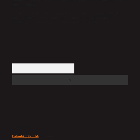
sorumluluğunu taşımakta olup, siteye üye olarak bu sorumluluğu kabul
etmiş sayılırlar.
Hukuka ve yasal düzenlemelere aykırı olduğunu düşündüğünüz içerikleri,
backlinkpanelicomtr@gmail.com
adresine bildirmeniz halinde, ilgili
içerikler yasal süre içerisinde sitemizden kaldırılacaktır.
Arama
Son yorumlar
Bahâîlik İSlâm Mı
için
admin