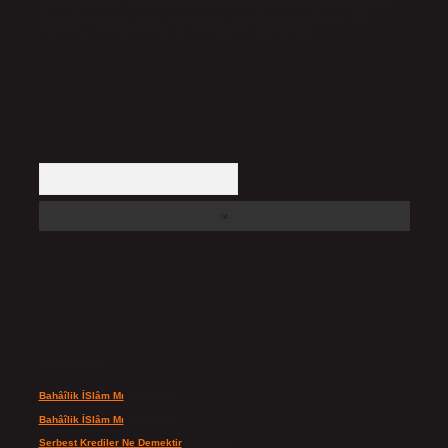
Hukuka ve yasal düzenlemelere aykırı olduğunu düşündüğünüz içerikleri,
backlinkpanelicomtr@gmail.com
adresine bildirmeniz halinde, ilgili
içerikler yasal süre içerisinde sitemizden kaldırılacaktır.
Arama
Son yorumlar
Bahâîlik İSlâm Mı
için
admin
Bahâîlik İSlâm Mı
için
Ayşe
Serbest Krediler Ne Demektir
için
admin