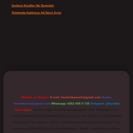
Serbest Krediler Ne Demektir
için
Şeyda
Telefonda Kablosuz Ağ Nasıl Açılır
için
admin
ilbet
Reklam ve İletişim:
E-mail:
backlinkpaneli@gmail.com
Teams:
forumhizmeti@gmail.com
Whatsapp: 0262 606 0 726
Telegram: @karabul
Yasal Uyarı:
Sitemiz, 5651 Sayılı Kanun gereğince Bilgi Teknolojileri ve
İletişim Kurumu (BTK) tarafından onaylanmış bir Yer Sağlayıcı olarak hizmet
vermektedir. Bu nedenle, sitedeki içerikleri proaktif olarak denetleme veya
araştırma yükümlülüğümüz bulunmamaktadır. Ancak, üyelerimiz yazdıkları