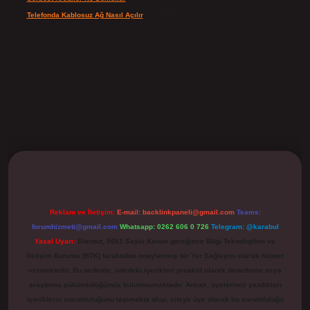
Telefonda Kablosuz Ağ Nasıl Açılır
için
admin
ilbet
Reklam ve İletişim:
E-mail:
backlinkpaneli@gmail.com
Teams:
forumhizmeti@gmail.com
Whatsapp: 0262 606 0 726
Telegram: @karabul
Yasal Uyarı:
Sitemiz, 5651 Sayılı Kanun gereğince Bilgi Teknolojileri ve
İletişim Kurumu (BTK) tarafından onaylanmış bir Yer Sağlayıcı olarak hizmet
vermektedir. Bu nedenle, sitedeki içerikleri proaktif olarak denetleme veya
araştırma yükümlülüğümüz bulunmamaktadır. Ancak, üyelerimiz yazdıkları
içeriklerin sorumluluğunu taşımakta olup, siteye üye olarak bu sorumluluğu