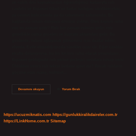
ve sahih dinî kaynaklardan öğrendiğimiz kadarıyla ruh
canlıdır ve Kıyamet Günü’ne kadar varlığını sürdürecektir,
ya cennet bahçesinde ya da cehennem çukurunda. Bu
bağlamda ruhun dünyaya dönüşü yoktur. Ölen kişinin ruhu
eve ne zaman gelir? Ruh her zaman evinize gelir; ruh
genellikle cuma geceleri ve bayram akşamları gelir. Bu
günlerde, ruhun ağlayarak gitmemesi için dualar edilir;
elveda. Evde olmadığımızda sinekler uçar vb. Eğer canlılar
etrafta dolaşıyorsa, bu bir kişinin ruhu olarak yorumlanır.
Kıyamet geldiğinde ruh yerine yerleşir; sorulara cevap verir.
Öldükten sonra ruh tekrar bedene girer mi? Ancak ruhların
göçüne olan inanç, kültürel…
Ölen
Devamını okuyun
Yorum Bırak
Kişinin
Ruhu
Nerede
Bekler
https://ucuzmiknatis.com
https://gunlukkiralikdaireler.com.tr
https://LinkHome.com.tr
Sitemap