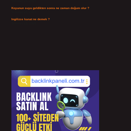
Temmuz 28, 2026
Koyunun suyu geldikten sonra ne zaman doğum olur ?
Temmuz 26, 2026
Ingilizce kanat ne demek ?
Temmuz 25, 2026