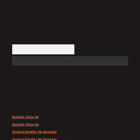
içerikler yasal süre içerisinde sitemizden kaldırılacaktır.
Arama
Son yorumlar
Bahâîlik İSlâm Mı
için
admin
Bahâîlik İSlâm Mı
için
Ayşe
Serbest Krediler Ne Demektir
için
admin
Serbest Krediler Ne Demektir
için
Şeyda