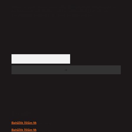
Hukuka ve yasal düzenlemelere aykırı olduğunu düşündüğünüz içerikleri,
backlinkpanelicomtr@gmail.com
adresine bildirmeniz halinde, ilgili
içerikler yasal süre içerisinde sitemizden kaldırılacaktır.
Arama
Son yorumlar
Bahâîlik İSlâm Mı
için
admin
Bahâîlik İSlâm Mı
için
Ayşe