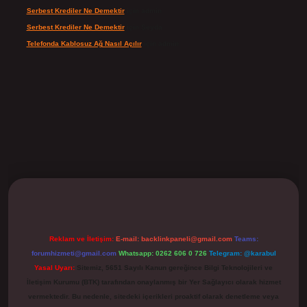
Serbest Krediler Ne Demektir
için
admin
Serbest Krediler Ne Demektir
için
Şeyda
Telefonda Kablosuz Ağ Nasıl Açılır
için
admin
ilbet
Reklam ve İletişim:
E-mail:
backlinkpaneli@gmail.com
Teams:
forumhizmeti@gmail.com
Whatsapp: 0262 606 0 726
Telegram: @karabul
Yasal Uyarı:
Sitemiz, 5651 Sayılı Kanun gereğince Bilgi Teknolojileri ve
İletişim Kurumu (BTK) tarafından onaylanmış bir Yer Sağlayıcı olarak hizmet
vermektedir. Bu nedenle, sitedeki içerikleri proaktif olarak denetleme veya