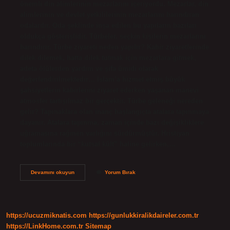
önemli din alimlerinin mezarlarını içeriyordu. Mezarlar, din
alimlerinin ve devlet yetkililerinin mezarlarını barındıran
odalardır. Oda şeklinde inşa edilen bu yapıların bazıları
oldukça gösterişlidir. Türbeler, seçkin kişilerin mezarlarını
barındırır. Türbe ziyareti neden yapılır? Kabir ziyaretlerinde
dilek dilemek, hatta dilek tutmak için mezarlara gitmek,
adeta ölülerden yardım ve şifa ümidi olarak
değerlendirilmektedir… İslam’a hizmet etmiş büyük
şahsiyetlerin kabirlerini ziyaret ederken yaşanan manevi
atmosfer tartışılmaz bir gerçektir. Türbe geleneği nereden
gelir? Tapınaklara olan inanç başlangıçta atalara tapınmaya
dayanır. Atalara tapınma, zaman içinde bazı değişikliklere
uğramasına rağmen varlığını sürdürmüştür. Hristiyan
toplumlarında bir “kutsal kült” haline gelirken,…
Türbeler
Devamını okuyun
Yorum Bırak
Hangi
Amaçla
Yapılmıştır
https://ucuzmiknatis.com
https://gunlukkiralikdaireler.com.tr
https://LinkHome.com.tr
Sitemap