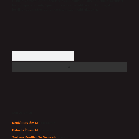
Hukuka ve yasal düzenlemelere aykırı olduğunu düşündüğünüz içerikleri,
backlinkpanelicomtr@gmail.com
adresine bildirmeniz halinde, ilgili
içerikler yasal süre içerisinde sitemizden kaldırılacaktır.
Arama
Son yorumlar
Bahâîlik İSlâm Mı
için
admin
Bahâîlik İSlâm Mı
için
Ayşe
Serbest Krediler Ne Demektir
için
admin