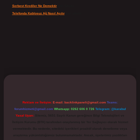
Serbest Krediler Ne Demektir
için
Şeyda
Telefonda Kablosuz Ağ Nasıl Açılır
için
admin
ilbet
Reklam ve İletişim:
E-mail:
backlinkpaneli@gmail.com
Teams:
forumhizmeti@gmail.com
Whatsapp: 0262 606 0 726
Telegram: @karabul
Yasal Uyarı:
Sitemiz, 5651 Sayılı Kanun gereğince Bilgi Teknolojileri ve
İletişim Kurumu (BTK) tarafından onaylanmış bir Yer Sağlayıcı olarak hizmet
vermektedir. Bu nedenle, sitedeki içerikleri proaktif olarak denetleme veya
araştırma yükümlülüğümüz bulunmamaktadır. Ancak, üyelerimiz yazdıkları