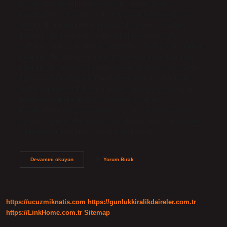
Kayınvalideyle evlilik (Sororat): Bir adam, karısı
hayattayken veya karısı öldükten sonra kayınvalidesiyle
evlenir. İkinci durumda, kayınvalide, yetim çocuklara
bakmak için eş olarak seçilir. Bir erkek yengesiyle
evlenebilir mi? Evlenmeye engel olan akrabalık durumları
nelerdir? Bir kimsenin üçüncü dereceye kadar kan bağı
olan biriyle evlenmesi haramdır. Ancak amca, teyze veya
kuzen çocuğu olan dördüncü dereceden bir akraba ile
evlilik yapılabilir. Eski eşin annesi veya babasıyla evlilik
mümkün değildir. Baldizla evlenmek caiz mi?
Kayınvalidenizle zina yapmak, evliliği medeni anlamda
geçersiz kılmaz. Bu, bunun caiz olduğu anlamına gelmez.
Yani, günah nedeniyle evliliğin iptal edilip…
Bir
Devamını okuyun
Yorum Bırak
Erkek
Baldızı
Ile
Evlenebilir
Mi
https://ucuzmiknatis.com
https://gunlukkiralikdaireler.com.tr
https://LinkHome.com.tr
Sitemap