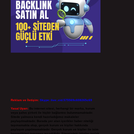
Reklam ve İletişim:
Skype: live:.cid.575569c608265c69
Yasal Uyarı:
Bu internet sitesi, herhangi bir marka, kurum
veya şahıs şirketi ile hiçbir bağlantısı bulunmamaktadır.
Sitede yalnızca kendi hazırladığımız makaleler
paylaşılmaktadır. Burada yer alan içerikler haber niteliği
taşımamakta olup, gerçek kurum ve kişiler hakkında
paylaşım yapılmamaktadır. Gerçek kurum ve kişiler ile isim
benzerlikleri tamamen tesadüfidir. Sitemizdeki bilgiler taslak