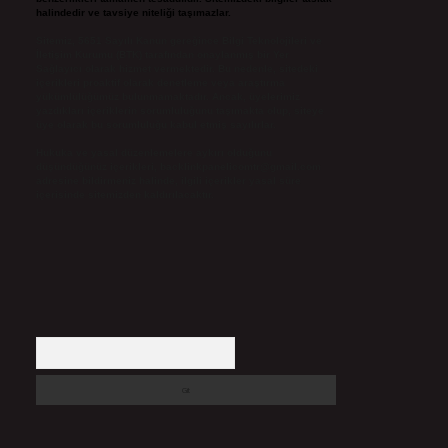
halindedir ve tavsiye niteliği taşımazlar.
Sitemiz, 5651 Sayılı Kanun gereğince Bilgi Teknolojileri ve
İletişim Kurumu (BTK) tarafından onaylanmış bir Yer
Sağlayıcı olarak hizmet vermektedir. Bu nedenle, sitedeki
içerikleri proaktif olarak denetleme veya araştırma
yükümlülüğümüz bulunmamaktadır. Ancak, üyelerimiz
yazdıkları içeriklerin sorumluluğunu taşımakta olup, siteye
üye olarak bu sorumluluğu kabul etmiş sayılırlar.
Hukuka ve yasal düzenlemelere aykırı olduğunu
düşündüğünüz içerikleri,
backlinkpanelicomtr@gmail.com
adresine bildirmeniz halinde, ilgili içerikler yasal süre
içerisinde sitemizden kaldırılacaktır.
Arama