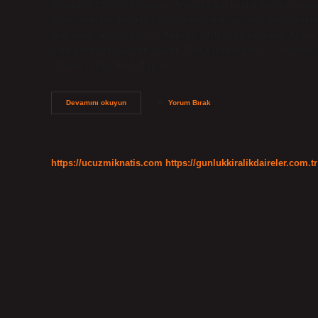
kökenleri 1970’lere dayanır. Amerika’nın banliyölerinde yaş
halini almıştır. Burada yaşayan insanlar rap müziğin kökenleri
Rap hangi ülkeden çıktı? Kökeni, 1970’lerde yaşanan, Afrika
olan gettolara dayanmaktadır. Türk rapçiler kimler? Videoda
Ohash, Tepki, No.1, Eypio,…
Rap
Devamını okuyun
Yorum Bırak
Türkiyeye
Nasıl
Geldi
https://ucuzmiknatis.com
https://gunlukkiralikdaireler.com.tr