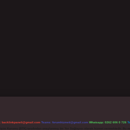
l:
backlinkpaneli@gmail.com
Teams:
forumhizmeti@gmail.com
Whatsapp: 0262 606 0 726
T
etişim Kurumu (BTK) tarafından onaylanmış bir Yer Sağlayıcı olarak hizmet vermektedir. Bu ne