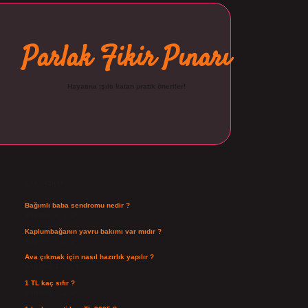
Parlak Fikir Pınarı
Hayatına ışıltı katan pratik öneriler!
Sidebar
ilbet
Son Yazılar
Bağımlı baba sendromu nedir ?
Ağustos 6, 2026
Kaplumbağanın yavru bakımı var mıdır ?
Ağustos 5, 2026
Ava çıkmak için nasıl hazırlık yapılır ?
Ağustos 4, 2026
1 TL kaç sıfır ?
Ağustos 3, 2026