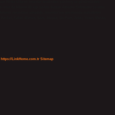
ayan Afrika kökenli insanlar tarafından yazılmış ve günümüzdeki
 olsa da bilinen ilk rap şarkısı İtalyan Adriano Celentano’ya aittir.
 kökenli insanların yaşadığı, Amerika’nın gecekondu mahalleleri
; Reckol, Çakal, Motive, Şam, Ahiyan, Da Poet, Joker, Yener, Murda,
https://LinkHome.com.tr
Sitemap