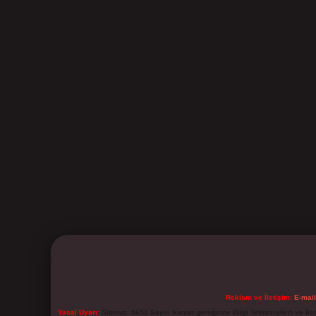
Reklam ve İletişim:
E-mai
Yasal Uyarı:
Sitemiz, 5651 Sayılı Kanun gereğince Bilgi Teknolojileri ve İl