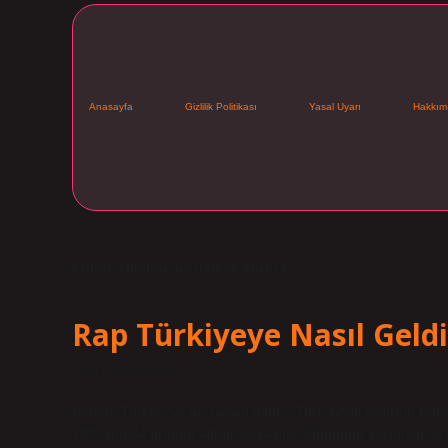
Anasayfa
Gizlilik Politikası
Yasal Uyarı
Hakkım
Etiket:
Hip hop ne demek Türkçe
Rap Türkiyeye Nasıl Geldi
Tarih: Kasım 25, 2024
Hiphop Türkiye’ye ne zaman geldi? Türkiye’de Hip-Hop Hip-ho
1995 yılında grubun adını taşıyan ilk albümünü yayınladı ve 