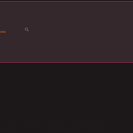
ızda
p, Türkiye’ye 1990’lı yıllarda geldi. Almanya’da kurulan Cartel,
büyük bir başarı elde etti. Rap nasıl başladı? Rap müziğinin