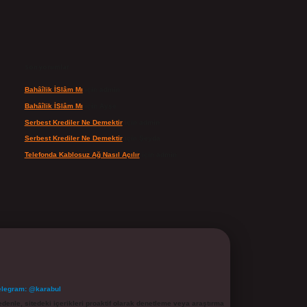
Son yorumlar
Bahâîlik İSlâm Mı
için
admin
Bahâîlik İSlâm Mı
için
Ayşe
Serbest Krediler Ne Demektir
için
admin
Serbest Krediler Ne Demektir
için
Şeyda
Telefonda Kablosuz Ağ Nasıl Açılır
için
admin
elegram: @karabul
denle, sitedeki içerikleri proaktif olarak denetleme veya araştırma