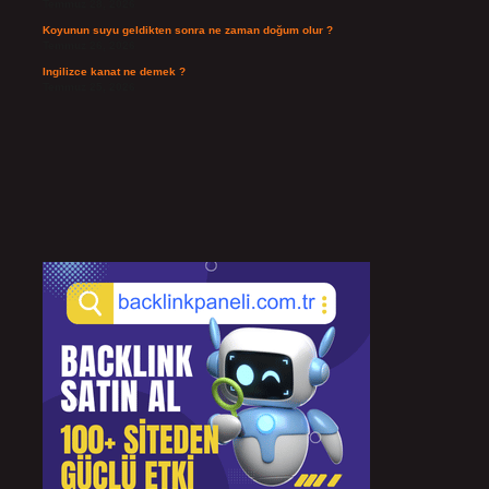
Temmuz 28, 2026
Koyunun suyu geldikten sonra ne zaman doğum olur ?
Temmuz 26, 2026
Ingilizce kanat ne demek ?
Temmuz 25, 2026