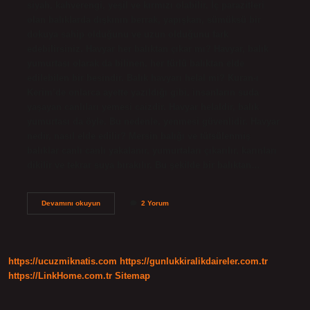
siyah, kahverengi, yeşil ve kırmızı olabilir. İç parazitleri
olan balıklarda dışkının berrak, yapışkan, sümüksü bir
dokuya sahip olduğunu ve uzun olduğunu fark
edebilirsiniz. Havyar her balıktan çıkar mı? Havyar, balık
yumurtası olarak da bilinen, her türlü balıktan elde
edilebilen bir besindir. Balık havyarı helal mi? Kuran-ı
Kerim’de onlarca ayette yazıldığı gibi, insanların suda
yaşayan canlıları yemesi caizdir. Havyar helaldir, balık
yumurtası da öyle. Bu nedenle, yenmesi güvenlidir. Havyar
nedir, nasıl elde edilir? Mersin balığı ve tütsülenmiş
balıklar canlı canlı yakalanır, yumurtaları çıkarılır, karınları
dikilir ve tekrar suya bırakılır. Bu şekilde bir balıktan…
Havyar
Devamını okuyun
2 Yorum
Balık
Dışkısı
Mı
https://ucuzmiknatis.com
https://gunlukkiralikdaireler.com.tr
https://LinkHome.com.tr
Sitemap