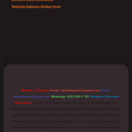
Telefonda Kablosuz Ağ Nasıl Açılır
için
admin
ilbet
Reklam ve İletişim:
E-mail:
backlinkpaneli@gmail.com
Teams:
forumhizmeti@gmail.com
Whatsapp: 0262 606 0 726
Telegram: @karabul
Yasal Uyarı:
Sitemiz, 5651 Sayılı Kanun gereğince Bilgi Teknolojileri ve
İletişim Kurumu (BTK) tarafından onaylanmış bir Yer Sağlayıcı olarak hizmet
vermektedir. Bu nedenle, sitedeki içerikleri proaktif olarak denetleme veya
araştırma yükümlülüğümüz bulunmamaktadır. Ancak, üyelerimiz yazdıkları
içeriklerin sorumluluğunu taşımakta olup, siteye üye olarak bu sorumluluğu