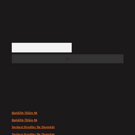
içerikler yasal süre içerisinde sitemizden kaldırılacaktır.
Arama
Son yorumlar
Bahâîlik İSlâm Mı
için
admin
Bahâîlik İSlâm Mı
için
Ayşe
Serbest Krediler Ne Demektir
için
admin
Serbest Krediler Ne Demektir
için
Şeyda