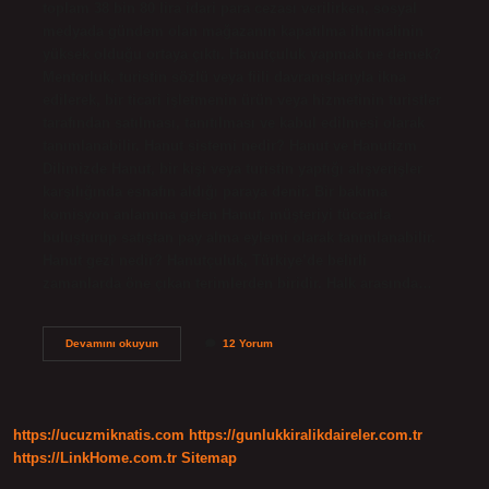
toplam 38 bin 80 lira idari para cezası verilirken, sosyal
medyada gündem olan mağazanın kapatılma ihtimalinin
yüksek olduğu ortaya çıktı. Hanutçuluk yapmak ne demek?
Mentorluk, turistin sözlü veya fiili davranışlarıyla ikna
edilerek, bir ticari işletmenin ürün veya hizmetinin turistler
tarafından satılması, tanıtılması ve kabul edilmesi olarak
tanımlanabilir. Hanut sistemi nedir? Hanut ve Hanutizm
Dilimizde Hanut, bir kişi veya turistin yaptığı alışverişler
karşılığında esnafın aldığı paraya denir. Bir bakıma
komisyon anlamına gelen Hanut, müşteriyi tüccarla
buluşturup satıştan pay alma eylemi olarak tanımlanabilir.
Hanut gezi nedir? Hanutçuluk, Türkiye’de belirli
zamanlarda öne çıkan terimlerden biridir. Halk arasında…
Hanutçuluk
Devamını okuyun
12 Yorum
Suç
Mu
https://ucuzmiknatis.com
https://gunlukkiralikdaireler.com.tr
https://LinkHome.com.tr
Sitemap