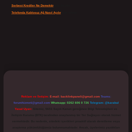
Serbest Krediler Ne Demektir
için
Şeyda
Telefonda Kablosuz Ağ Nasıl Açılır
için
admin
ilbet
Reklam ve İletişim:
E-mail:
backlinkpaneli@gmail.com
Teams:
forumhizmeti@gmail.com
Whatsapp: 0262 606 0 726
Telegram: @karabul
Yasal Uyarı:
Sitemiz, 5651 Sayılı Kanun gereğince Bilgi Teknolojileri ve
İletişim Kurumu (BTK) tarafından onaylanmış bir Yer Sağlayıcı olarak hizmet
vermektedir. Bu nedenle, sitedeki içerikleri proaktif olarak denetleme veya
araştırma yükümlülüğümüz bulunmamaktadır. Ancak, üyelerimiz yazdıkları