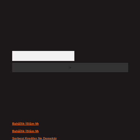
Hukuka ve yasal düzenlemelere aykırı olduğunu düşündüğünüz içerikleri,
backlinkpanelicomtr@gmail.com
adresine bildirmeniz halinde, ilgili
içerikler yasal süre içerisinde sitemizden kaldırılacaktır.
Arama
Son yorumlar
Bahâîlik İSlâm Mı
için
admin
Bahâîlik İSlâm Mı
için
Ayşe
Serbest Krediler Ne Demektir
için
admin