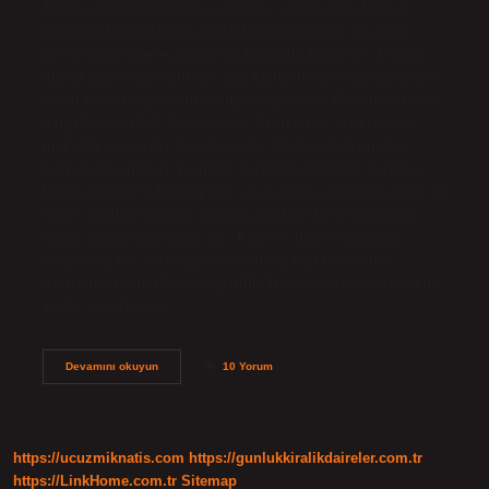
Türkiye Cumhuriyeti’nin savunma sanayisinde faaliyet
gösteren kuruluşlarda gizli bilgi ve belgelere erişmesi
gereken personele verilen bir belgedir. Bu belge, kişinin
ulusal güvenliği tehlikeye atan faaliyetlerde bulunmadığını
ve bu konuda güvenilir olduğunu gösterir. Gizlilik dereceli
belgeler nelerdir? Gizli yazılar, belgeler ve materyaller:
makaleler, çeviriler, basılı eserler, telefon görüşmeleri,
radyo konuşmaları, resimler, çizimler, grafikler, haritalar,
fotoğraf filmleri, fotokopiler, ses bantları, mumlu kağıtlar ve
tezler. Gizlilik damgası nereye vurulur? Belgenin diğer
hiçbir yüzüne yazılmaz. (2) “Kişisel” ibaresi bulunan
belgenin zarfı, bu belgeden sorumlu kişi tarafından
hazırlanıp mühürlenir ve gizlilik derecesine bakılmaksızın
zarfın ön yüzüne…
Gizlilik
Devamını okuyun
10 Yorum
Belgesi
Nedir
https://ucuzmiknatis.com
https://gunlukkiralikdaireler.com.tr
https://LinkHome.com.tr
Sitemap