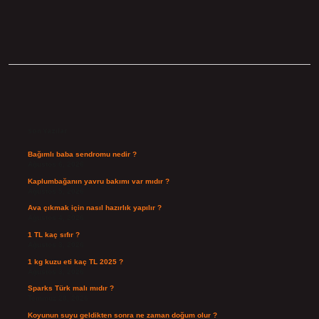
Sidebar
Son Yazılar
Bağımlı baba sendromu nedir ?
Ağustos 6, 2026
Kaplumbağanın yavru bakımı var mıdır ?
Ağustos 5, 2026
Ava çıkmak için nasıl hazırlık yapılır ?
Ağustos 4, 2026
1 TL kaç sıfır ?
Ağustos 3, 2026
1 kg kuzu eti kaç TL 2025 ?
Ağustos 3, 2026
Sparks Türk malı mıdır ?
Temmuz 28, 2026
Koyunun suyu geldikten sonra ne zaman doğum olur ?