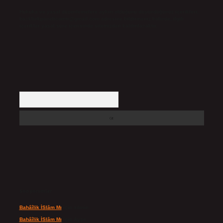
Hukuka ve yasal düzenlemelere aykırı olduğunu düşündüğünüz içerikleri,
backlinkpanelicomtr@gmail.com
adresine bildirmeniz halinde, ilgili
içerikler yasal süre içerisinde sitemizden kaldırılacaktır.
Arama
Son yorumlar
Bahâîlik İSlâm Mı
için
admin
Bahâîlik İSlâm Mı
için
Ayşe