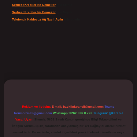
Serbest Krediler Ne Demektir
için
admin
Serbest Krediler Ne Demektir
için
Şeyda
Telefonda Kablosuz Ağ Nasıl Açılır
için
admin
ilbet
Reklam ve İletişim:
E-mail:
backlinkpaneli@gmail.com
Teams:
forumhizmeti@gmail.com
Whatsapp: 0262 606 0 726
Telegram: @karabul
Yasal Uyarı:
Sitemiz, 5651 Sayılı Kanun gereğince Bilgi Teknolojileri ve
İletişim Kurumu (BTK) tarafından onaylanmış bir Yer Sağlayıcı olarak hizmet
vermektedir. Bu nedenle, sitedeki içerikleri proaktif olarak denetleme veya