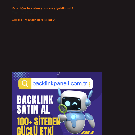
Temmuz 25, 2026
Karaciğer hastaları yumurta yiyebilir mi ?
Temmuz 24, 2026
Google TV anten gerekli mi ?
Temmuz 22, 2026