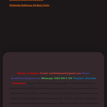
Telefonda Kablosuz Ağ Nasıl Açılır
için
admin
ilbet
Reklam ve İletişim:
E-mail:
backlinkpaneli@gmail.com
Teams:
forumhizmeti@gmail.com
Whatsapp: 0262 606 0 726
Telegram: @karabul
Yasal Uyarı:
Sitemiz, 5651 Sayılı Kanun gereğince Bilgi Teknolojileri ve
İletişim Kurumu (BTK) tarafından onaylanmış bir Yer Sağlayıcı olarak hizmet
vermektedir. Bu nedenle, sitedeki içerikleri proaktif olarak denetleme veya
araştırma yükümlülüğümüz bulunmamaktadır. Ancak, üyelerimiz yazdıkları
içeriklerin sorumluluğunu taşımakta olup, siteye üye olarak bu sorumluluğu