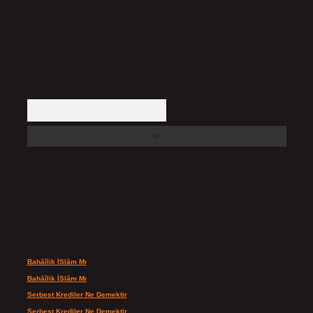
içerikler yasal süre içerisinde sitemizden kaldırılacaktır.
Arama
Son yorumlar
Bahâîlik İSlâm Mı
için
admin
Bahâîlik İSlâm Mı
için
Ayşe
Serbest Krediler Ne Demektir
için
admin
Serbest Krediler Ne Demektir
için
Şeyda