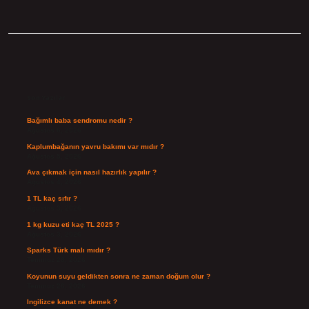
Sidebar
Son Yazılar
Bağımlı baba sendromu nedir ?
Ağustos 6, 2026
Kaplumbağanın yavru bakımı var mıdır ?
Ağustos 5, 2026
Ava çıkmak için nasıl hazırlık yapılır ?
Ağustos 4, 2026
1 TL kaç sıfır ?
Ağustos 3, 2026
1 kg kuzu eti kaç TL 2025 ?
Ağustos 3, 2026
Sparks Türk malı mıdır ?
Temmuz 28, 2026
Koyunun suyu geldikten sonra ne zaman doğum olur ?
Temmuz 26, 2026
Ingilizce kanat ne demek ?