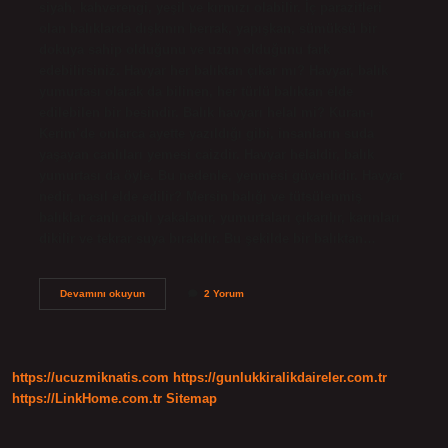
siyah, kahverengi, yeşil ve kırmızı olabilir. İç parazitleri
olan balıklarda dışkının berrak, yapışkan, sümüksü bir
dokuya sahip olduğunu ve uzun olduğunu fark
edebilirsiniz. Havyar her balıktan çıkar mı? Havyar, balık
yumurtası olarak da bilinen, her türlü balıktan elde
edilebilen bir besindir. Balık havyarı helal mi? Kuran-ı
Kerim’de onlarca ayette yazıldığı gibi, insanların suda
yaşayan canlıları yemesi caizdir. Havyar helaldir, balık
yumurtası da öyle. Bu nedenle, yenmesi güvenlidir. Havyar
nedir, nasıl elde edilir? Mersin balığı ve tütsülenmiş
balıklar canlı canlı yakalanır, yumurtaları çıkarılır, karınları
dikilir ve tekrar suya bırakılır. Bu şekilde bir balıktan…
Havyar
Devamını okuyun
2 Yorum
Balık
Dışkısı
Mı
https://ucuzmiknatis.com
https://gunlukkiralikdaireler.com.tr
https://LinkHome.com.tr
Sitemap