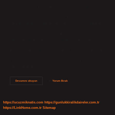
toplum örgütü veya kar amacı gütmeyen kuruluşta üst
düzey bir kişidir. Terim, dünya çapında birçok ülkede
yaygın olarak kullanılır, ancak farklı anlamları vardır. Genel
müdür yetkileri nelerdir? Genel müdürler, aynı zamanda
CEO’lar olarak da adlandırılırlar, hem şirket merkezinden
hem de şirketin diğer şubelerinden sorumludurlar. Genel
müdürün sorumlulukları arasında ayrıca yeni ürünlerin
satın alınmasını ve üretimini onaylamak, girdi kontrol
formlarını incelemek ve satış ve promosyon stratejilerini
belirlemek de yer alır. Genel müdürün bir üstü kimdir? CEO
nedir? Şirketin yönetim pozisyonundan sorumlu olan
kişidir, genel müdürden daha üsttedir. Genel müdür,
CEO’ya bağlıdır ve…
Genel
Devamını okuyun
Yorum Bırak
Müdür
Ne
Anlama
Gelir
https://ucuzmiknatis.com
https://gunlukkiralikdaireler.com.tr
https://LinkHome.com.tr
Sitemap