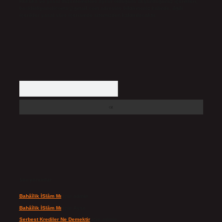
Hukuka ve yasal düzenlemelere aykırı olduğunu düşündüğünüz içerikleri,
backlinkpanelicomtr@gmail.com
adresine bildirmeniz halinde, ilgili
içerikler yasal süre içerisinde sitemizden kaldırılacaktır.
Arama
Son yorumlar
Bahâîlik İSlâm Mı
için
admin
Bahâîlik İSlâm Mı
için
Ayşe
Serbest Krediler Ne Demektir
için
admin