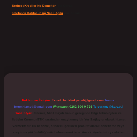
Serbest Krediler Ne Demektir
için
Şeyda
Telefonda Kablosuz Ağ Nasıl Açılır
için
admin
ilbet
Reklam ve İletişim:
E-mail:
backlinkpaneli@gmail.com
Teams:
forumhizmeti@gmail.com
Whatsapp: 0262 606 0 726
Telegram: @karabul
Yasal Uyarı:
Sitemiz, 5651 Sayılı Kanun gereğince Bilgi Teknolojileri ve
İletişim Kurumu (BTK) tarafından onaylanmış bir Yer Sağlayıcı olarak hizmet
vermektedir. Bu nedenle, sitedeki içerikleri proaktif olarak denetleme veya
araştırma yükümlülüğümüz bulunmamaktadır. Ancak, üyelerimiz yazdıkları