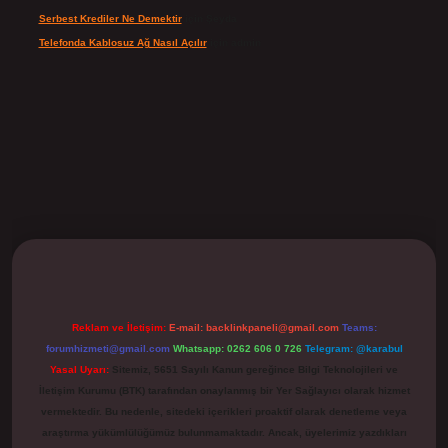
Serbest Krediler Ne Demektir
için
Şeyda
Telefonda Kablosuz Ağ Nasıl Açılır
için
admin
ilbet
Reklam ve İletişim:
E-mail:
backlinkpaneli@gmail.com
Teams:
forumhizmeti@gmail.com
Whatsapp: 0262 606 0 726
Telegram: @karabul
Yasal Uyarı:
Sitemiz, 5651 Sayılı Kanun gereğince Bilgi Teknolojileri ve
İletişim Kurumu (BTK) tarafından onaylanmış bir Yer Sağlayıcı olarak hizmet
vermektedir. Bu nedenle, sitedeki içerikleri proaktif olarak denetleme veya
araştırma yükümlülüğümüz bulunmamaktadır. Ancak, üyelerimiz yazdıkları