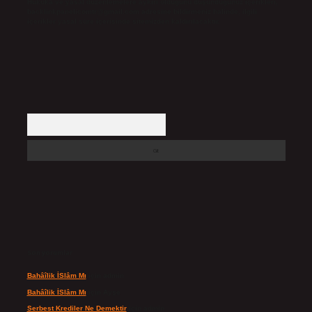
Hukuka ve yasal düzenlemelere aykırı olduğunu düşündüğünüz içerikleri,
backlinkpanelicomtr@gmail.com
adresine bildirmeniz halinde, ilgili
içerikler yasal süre içerisinde sitemizden kaldırılacaktır.
Arama
Son yorumlar
Bahâîlik İSlâm Mı
için
admin
Bahâîlik İSlâm Mı
için
Ayşe
Serbest Krediler Ne Demektir
için
admin