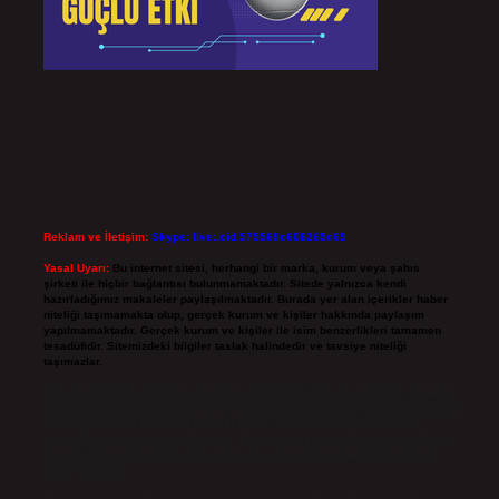
Reklam ve İletişim:
Skype: live:.cid.575569c608265c69
Yasal Uyarı:
Bu internet sitesi, herhangi bir marka, kurum veya şahıs
şirketi ile hiçbir bağlantısı bulunmamaktadır. Sitede yalnızca kendi
hazırladığımız makaleler paylaşılmaktadır. Burada yer alan içerikler haber
niteliği taşımamakta olup, gerçek kurum ve kişiler hakkında paylaşım
yapılmamaktadır. Gerçek kurum ve kişiler ile isim benzerlikleri tamamen
tesadüfidir. Sitemizdeki bilgiler taslak halindedir ve tavsiye niteliği
taşımazlar.
Sitemiz, 5651 Sayılı Kanun gereğince Bilgi Teknolojileri ve İletişim Kurumu
(BTK) tarafından onaylanmış bir Yer Sağlayıcı olarak hizmet vermektedir. Bu
nedenle, sitedeki içerikleri proaktif olarak denetleme veya araştırma
yükümlülüğümüz bulunmamaktadır. Ancak, üyelerimiz yazdıkları içeriklerin
sorumluluğunu taşımakta olup, siteye üye olarak bu sorumluluğu kabul
etmiş sayılırlar.