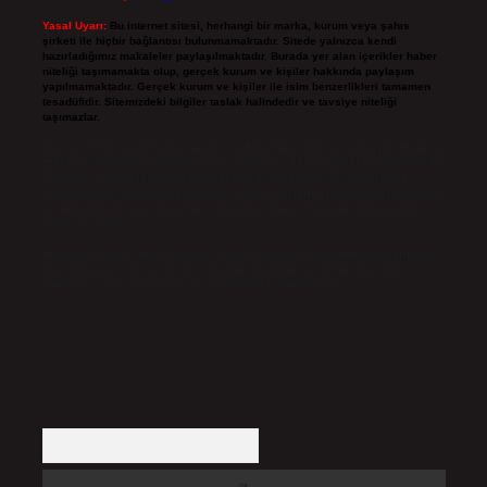
Yasal Uyarı:
Bu internet sitesi, herhangi bir marka, kurum veya şahıs
şirketi ile hiçbir bağlantısı bulunmamaktadır. Sitede yalnızca kendi
hazırladığımız makaleler paylaşılmaktadır. Burada yer alan içerikler haber
niteliği taşımamakta olup, gerçek kurum ve kişiler hakkında paylaşım
yapılmamaktadır. Gerçek kurum ve kişiler ile isim benzerlikleri tamamen
tesadüfidir. Sitemizdeki bilgiler taslak halindedir ve tavsiye niteliği
taşımazlar.
Sitemiz, 5651 Sayılı Kanun gereğince Bilgi Teknolojileri ve İletişim Kurumu
(BTK) tarafından onaylanmış bir Yer Sağlayıcı olarak hizmet vermektedir. Bu
nedenle, sitedeki içerikleri proaktif olarak denetleme veya araştırma
yükümlülüğümüz bulunmamaktadır. Ancak, üyelerimiz yazdıkları içeriklerin
sorumluluğunu taşımakta olup, siteye üye olarak bu sorumluluğu kabul
etmiş sayılırlar.
Hukuka ve yasal düzenlemelere aykırı olduğunu düşündüğünüz içerikleri,
backlinkpanelicomtr@gmail.com
adresine bildirmeniz halinde, ilgili
içerikler yasal süre içerisinde sitemizden kaldırılacaktır.
Arama