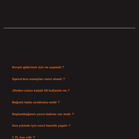
Sidebar
Son Yazılar
Kırışık gidermek için ne yapmalı ?
Ağustos 9, 2026
Speed test sonuçları nasıl olmalı ?
Ağustos 8, 2026
Jiletten sonra kabak lifi kullanılır mı ?
Ağustos 7, 2026
Bağımlı baba sendromu nedir ?
Ağustos 6, 2026
Kaplumbağanın yavru bakımı var mıdır ?
Ağustos 5, 2026
Ava çıkmak için nasıl hazırlık yapılır ?
Ağustos 4, 2026
1 TL kaç sıfır ?