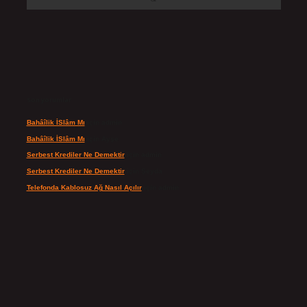
Son yorumlar
Bahâîlik İSlâm Mı
için
admin
Bahâîlik İSlâm Mı
için
Ayşe
Serbest Krediler Ne Demektir
için
admin
Serbest Krediler Ne Demektir
için
Şeyda
Telefonda Kablosuz Ağ Nasıl Açılır
için
admin