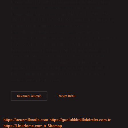
Limanı’ndan 15F, 12H ve 14M numaralı otobüslere binip
Beylerbeyi Sarayı durağında inebilirsiniz. Üsküdar
Limanı’ndan binmek isterseniz 15H, 15C, 15, 15KÇ, 15K,
15P, 15M, 15S, 15R, 15Y, 15U, 15ŞN numaralı otobüslerden
herhangi birine binerek Beylerbeyi Sarayı’na
ulaşabilirsiniz. Beylerbeyi polis evi hangi durakta?
Beylerbeyi Polisevi konumuna en yakın duraklar hangileri?
Beylerbeyi Polisevi konumuna en yakın duraklar:
Beylerbeyi Sarayı / Beykoz yönü, 132 metre uzaklıkta, 2
dakika yürüme mesafesi. Atasoy Sokak – Üsküdar 14f
S.Durak yönü 856 metre uzaklıkta, 12 dakika yürüme
mesafesi. Gaziantep Beylerbeyi’ne hangi otobüs gider?
B92, Şehitkamil bölgesindeki Beylerbeyi’ne giden son
otobüs hattıdır. Kadıköyden…
Beylerbeyi
Devamını okuyun
Yorum Bırak
Hangi
Otobüs
Gidiyor
https://ucuzmiknatis.com
https://gunlukkiralikdaireler.com.tr
https://LinkHome.com.tr
Sitemap