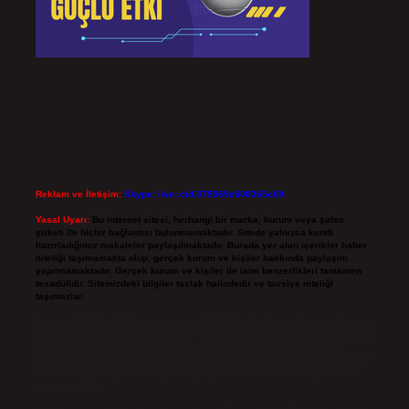
Reklam ve İletişim:
Skype: live:.cid.575569c608265c69
Yasal Uyarı:
Bu internet sitesi, herhangi bir marka, kurum veya şahıs
şirketi ile hiçbir bağlantısı bulunmamaktadır. Sitede yalnızca kendi
hazırladığımız makaleler paylaşılmaktadır. Burada yer alan içerikler haber
niteliği taşımamakta olup, gerçek kurum ve kişiler hakkında paylaşım
yapılmamaktadır. Gerçek kurum ve kişiler ile isim benzerlikleri tamamen
tesadüfidir. Sitemizdeki bilgiler taslak halindedir ve tavsiye niteliği
taşımazlar.
Sitemiz, 5651 Sayılı Kanun gereğince Bilgi Teknolojileri ve İletişim Kurumu
(BTK) tarafından onaylanmış bir Yer Sağlayıcı olarak hizmet vermektedir. Bu
nedenle, sitedeki içerikleri proaktif olarak denetleme veya araştırma
yükümlülüğümüz bulunmamaktadır. Ancak, üyelerimiz yazdıkları içeriklerin
sorumluluğunu taşımakta olup, siteye üye olarak bu sorumluluğu kabul
etmiş sayılırlar.