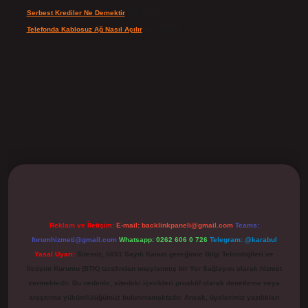
Serbest Krediler Ne Demektir
için
Şeyda
Telefonda Kablosuz Ağ Nasıl Açılır
için
admin
ilbet
Reklam ve İletişim:
E-mail:
backlinkpaneli@gmail.com
Teams:
forumhizmeti@gmail.com
Whatsapp: 0262 606 0 726
Telegram: @karabul
Yasal Uyarı:
Sitemiz, 5651 Sayılı Kanun gereğince Bilgi Teknolojileri ve
İletişim Kurumu (BTK) tarafından onaylanmış bir Yer Sağlayıcı olarak hizmet
vermektedir. Bu nedenle, sitedeki içerikleri proaktif olarak denetleme veya
araştırma yükümlülüğümüz bulunmamaktadır. Ancak, üyelerimiz yazdıkları