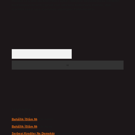
Hukuka ve yasal düzenlemelere aykırı olduğunu düşündüğünüz içerikleri,
backlinkpanelicomtr@gmail.com
adresine bildirmeniz halinde, ilgili
içerikler yasal süre içerisinde sitemizden kaldırılacaktır.
Arama
Son yorumlar
Bahâîlik İSlâm Mı
için
admin
Bahâîlik İSlâm Mı
için
Ayşe
Serbest Krediler Ne Demektir
için
admin