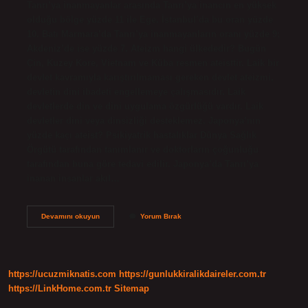
Tanrı’ya inanmayanlar arasında Tanrı’ya inancın en yüksek
olduğu bölge yüzde 11 ile Ege. İstanbul’da bu oran yüzde
10. Batı Marmara’da Tanrı’ya inanmayanların oranı yüzde 9;
Akdeniz’de ise yüzde 7. Ateizm hangi ülkededir? Bugün
Çin, Kuzey Kore, Vietnam ve Küba resmen ateisttir. Laik bir
devlet kavramıyla karıştırılmaması gereken devlet ateizmi,
devletin dini ibadeti engellemeye çalışmasıdır. Laik
devletlerde din ve dini uygulama özgürlüğü vardır. Laik
devletler dini veya dinsizliği desteklemez. Japonya’nın
yüzde kaçı ateist? Psikiyatrik hastalıklar Dünya Sağlık
Örgütü tarafından tanımlanır ve doktorların çoğunluğu
tarafından buna göre tedavi edilir. Japonya’da Tanrı’ya
inanan insanlar akıl…
Dünyada
Devamını okuyun
Yorum Bırak
En
Çok
Ateist
Hangi
Ülkede
https://ucuzmiknatis.com
https://gunlukkiralikdaireler.com.tr
https://LinkHome.com.tr
Sitemap