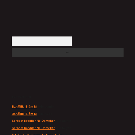
Arama
Son yorumlar
Bahâîlik İSlâm Mı
için
admin
Bahâîlik İSlâm Mı
için
Ayşe
Serbest Krediler Ne Demektir
için
admin
Serbest Krediler Ne Demektir
için
Şeyda