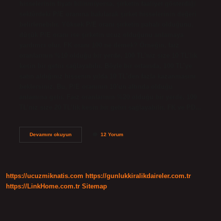
hisselerinin fiyatı bilinmiyorsa, şirketin faaliyet gösterdiği
sektördeki P/E oranına bakılarak şirket hisselerinin değeri
belirlenebilir. Yüksek P/E oranı şirketin pahalı olduğunu,
düşük P/E oranı ise şirketin ucuz olduğunu anlamaya
yardımcı olur. FK oranı 100 ne demek? Örneğin, faiz
oranlarının %10 olduğu bir yerde, 100 TL’niz size 10 TL’lik
kesin bir getiri sağlayabilir. Böyle bir ortamda, 100 TL’ye
satın aldığınız hissenin yılda 10 TL’den fazla kazanmasını
beklersiniz. Bu, P/E oranının 10’un altında olduğu
anlamına gelir. Faiz oranlarının %20 olduğu bir yerde, 100
TL’niz size 20 TL’lik kesin bir getiri sağlayabilir. FK ve PD…
Fk
Devamını okuyun
12 Yorum
Yüksek
Olması
Iyi
Midir
https://ucuzmiknatis.com
https://gunlukkiralikdaireler.com.tr
https://LinkHome.com.tr
Sitemap