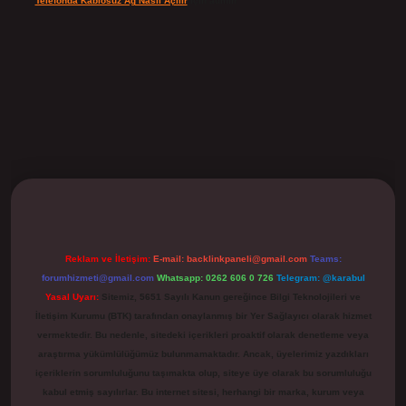
Telefonda Kablosuz Ağ Nasıl Açılır
için
admin
ilbet
Reklam ve İletişim:
E-mail:
backlinkpaneli@gmail.com
Teams:
forumhizmeti@gmail.com
Whatsapp: 0262 606 0 726
Telegram: @karabul
Yasal Uyarı:
Sitemiz, 5651 Sayılı Kanun gereğince Bilgi Teknolojileri ve
İletişim Kurumu (BTK) tarafından onaylanmış bir Yer Sağlayıcı olarak hizmet
vermektedir. Bu nedenle, sitedeki içerikleri proaktif olarak denetleme veya
araştırma yükümlülüğümüz bulunmamaktadır. Ancak, üyelerimiz yazdıkları
içeriklerin sorumluluğunu taşımakta olup, siteye üye olarak bu sorumluluğu
kabul etmiş sayılırlar. Bu internet sitesi, herhangi bir marka, kurum veya