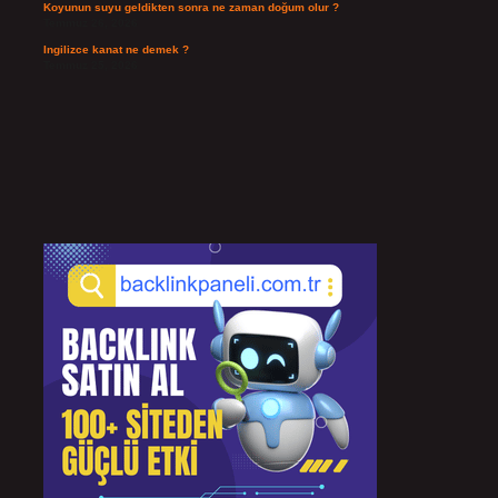
Koyunun suyu geldikten sonra ne zaman doğum olur ?
Temmuz 26, 2026
Ingilizce kanat ne demek ?
Temmuz 25, 2026