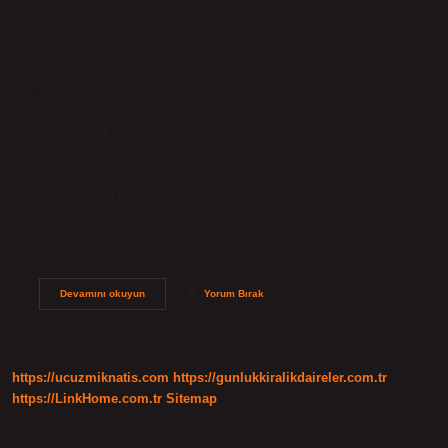
olan Canan adında bir ablası vardır. Ana dili Almanca ve
Türkçe olan oyuncu, aynı zamanda İngilizce’yi de iyi
derecede bilmektedir. Serra Yılmaz kaç dil biliyor?
Avusturya Lisesi’nden mezun olduktan sonra ABD ve
İrlanda’da eğitim gördü. Almanca ve İngilizce’yi akıcı bir
şekilde konuşabiliyor. Serra Yılmaz, Türkiye’de en çok
yabancı dil konuşan ünlülerden biri. Ferzan Özpetek’in
filmlerinden ana dilinin İtalyanca olduğunu biliyoruz.
Yılmaz ayrıca Fransızca’yı da çok iyi konuşuyor. Hadise kaç
dil biliyor? Hadise, ana dili Türkçe’nin yanı sıra
Felemenkçe, Fransızca, Almanca ve İngilizce’yi de akıcı bir
şekilde konuşabiliyor. Melike İpek Yalova…
Nigar
Devamını okuyun
Yorum Bırak
Kalfa
Kaç
Dil
Biliyor
https://ucuzmiknatis.com
https://gunlukkiralikdaireler.com.tr
https://LinkHome.com.tr
Sitemap