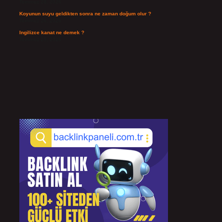
Temmuz 28, 2026
Koyunun suyu geldikten sonra ne zaman doğum olur ?
Temmuz 26, 2026
Ingilizce kanat ne demek ?
Temmuz 25, 2026