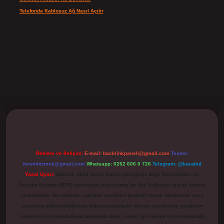
Telefonda Kablosuz Ağ Nasıl Açılır
için
admin
ilbet
Reklam ve İletişim:
E-mail:
backlinkpaneli@gmail.com
Teams:
forumhizmeti@gmail.com
Whatsapp: 0262 606 0 726
Telegram: @karabul
Yasal Uyarı:
Sitemiz, 5651 Sayılı Kanun gereğince Bilgi Teknolojileri ve
İletişim Kurumu (BTK) tarafından onaylanmış bir Yer Sağlayıcı olarak hizmet
vermektedir. Bu nedenle, sitedeki içerikleri proaktif olarak denetleme veya
araştırma yükümlülüğümüz bulunmamaktadır. Ancak, üyelerimiz yazdıkları
içeriklerin sorumluluğunu taşımakta olup, siteye üye olarak bu sorumluluğu