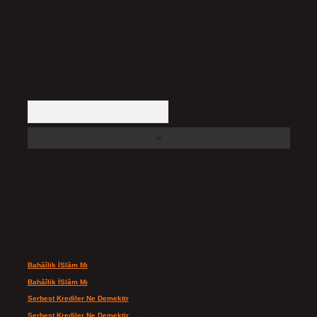
içerikler yasal süre içerisinde sitemizden kaldırılacaktır.
Arama
Son yorumlar
Bahâîlik İSlâm Mı
için
admin
Bahâîlik İSlâm Mı
için
Ayşe
Serbest Krediler Ne Demektir
için
admin
Serbest Krediler Ne Demektir
için
Şeyda