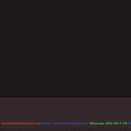
l:
backlinkpaneli@gmail.com
Teams:
forumhizmeti@gmail.com
Whatsapp: 0262 606 0 726
T
etişim Kurumu (BTK) tarafından onaylanmış bir Yer Sağlayıcı olarak hizmet vermektedir. Bu ne