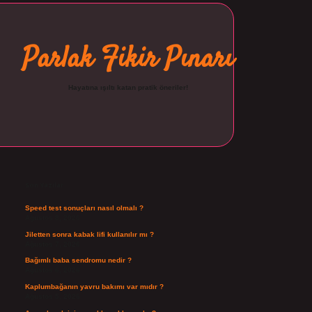
Parlak Fikir Pınarı
Hayatına ışıltı katan pratik öneriler!
Sidebar
ilbet
Son Yazılar
Speed test sonuçları nasıl olmalı ?
Ağustos 8, 2026
Jiletten sonra kabak lifi kullanılır mı ?
Ağustos 7, 2026
Bağımlı baba sendromu nedir ?
Ağustos 6, 2026
Kaplumbağanın yavru bakımı var mıdır ?
Ağustos 5, 2026