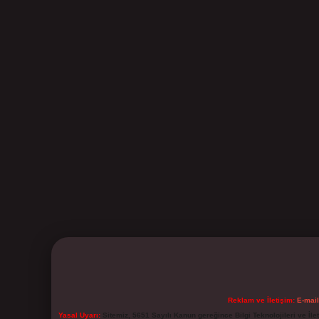
Reklam ve İletişim:
E-mai
Yasal Uyarı:
Sitemiz, 5651 Sayılı Kanun gereğince Bilgi Teknolojileri ve İl