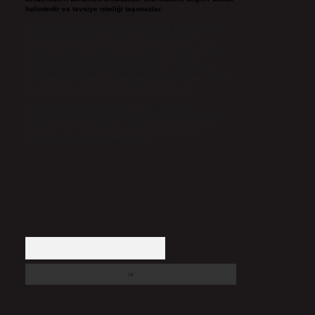
halindedir ve tavsiye niteliği taşımazlar.
Sitemiz, 5651 Sayılı Kanun gereğince Bilgi Teknolojileri ve
İletişim Kurumu (BTK) tarafından onaylanmış bir Yer
Sağlayıcı olarak hizmet vermektedir. Bu nedenle, sitedeki
içerikleri proaktif olarak denetleme veya araştırma
yükümlülüğümüz bulunmamaktadır. Ancak, üyelerimiz
yazdıkları içeriklerin sorumluluğunu taşımakta olup, siteye
üye olarak bu sorumluluğu kabul etmiş sayılırlar.
Hukuka ve yasal düzenlemelere aykırı olduğunu
düşündüğünüz içerikleri,
backlinkpanelicomtr@gmail.com
adresine bildirmeniz halinde, ilgili içerikler yasal süre
içerisinde sitemizden kaldırılacaktır.
Arama