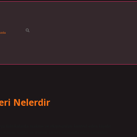
ızda
ri Nelerdir
a fabrikalarda makine ve ekipmanları kontrol eden kişidir.
lışmasını sağlar ve üretim süreci sırasında olası sorunları