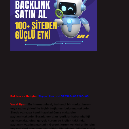
Reklam ve İletişim:
Skype: live:.cid.575569c608265c69
Yasal Uyarı:
Bu internet sitesi, herhangi bir marka, kurum
veya şahıs şirketi ile hiçbir bağlantısı bulunmamaktadır.
Sitede yalnızca kendi hazırladığımız makaleler
paylaşılmaktadır. Burada yer alan içerikler haber niteliği
taşımamakta olup, gerçek kurum ve kişiler hakkında
paylaşım yapılmamaktadır. Gerçek kurum ve kişiler ile isim
benzerlikleri tamamen tesadüfidir. Sitemizdeki bilgiler taslak