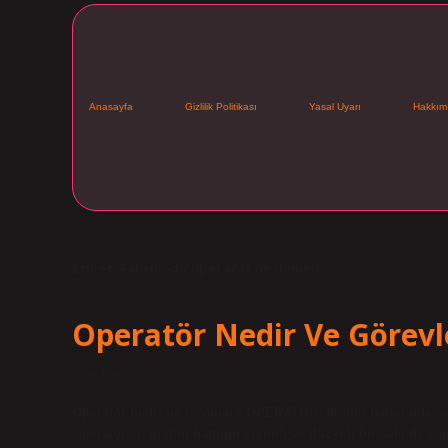
Anasayfa
Gizlilik Politikası
Yasal Uyarı
Hakkım
Etiket:
Fabrikada operatör ne demek
Operatör Nedir Ve Görevle
Tarih: Kasım 26, 2024
Operatör nedir ne iş yapar? OPERATÖR, üretim hatlarında vey
Operatörler, üretim hattının verimli ve düzenli bir şekilde ça