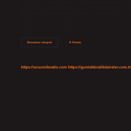
belirlemeye ve çözmeye çalışır. Operatör olmak için ne gere
ve operatör sertifikası almanız gerekir. Operatör sertifikası a
geçmeniz gerekir. Operatör sorumlusu nedir? Operasyon yön
yöneten kişidir. Onun altında çalışarak; acil durum personeli
hedeflerine ulaşmaya çalışır.…
Operatör
Devamını okuyun
8 Yorum
Nedir
Ve
Görevleri
Nelerdir
https://ucuzmiknatis.com
https://gunlukkiralikdaireler.com.tr