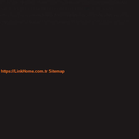
kir? İyi bir operatör olmak için en azından ilkokul mezunu olmanız
lmak için ilgili alanda eğitim kurslarına katılmanız ve sınavı
eticisi, operasyonun belirli bir bölümünden sorumlu olan ve süreci
, operasyon uzmanları ve operasyon yöneticileriyle birlikte şirketin
https://LinkHome.com.tr
Sitemap