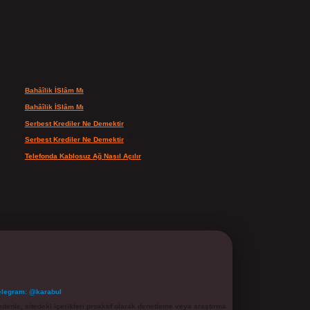
Son yorumlar
Bahâîlik İSlâm Mı
için
admin
Bahâîlik İSlâm Mı
için
Ayşe
Serbest Krediler Ne Demektir
için
admin
Serbest Krediler Ne Demektir
için
Şeyda
Telefonda Kablosuz Ağ Nasıl Açılır
için
admin
elegram: @karabul
denle, sitedeki içerikleri proaktif olarak denetleme veya araştırma