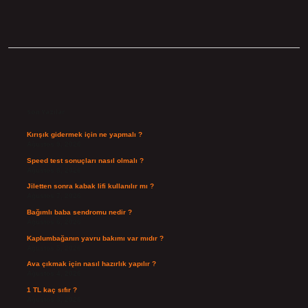
Sidebar
Son Yazılar
Kırışık gidermek için ne yapmalı ?
Ağustos 9, 2026
Speed test sonuçları nasıl olmalı ?
Ağustos 8, 2026
Jiletten sonra kabak lifi kullanılır mı ?
Ağustos 7, 2026
Bağımlı baba sendromu nedir ?
Ağustos 6, 2026
Kaplumbağanın yavru bakımı var mıdır ?
Ağustos 5, 2026
Ava çıkmak için nasıl hazırlık yapılır ?
Ağustos 4, 2026
1 TL kaç sıfır ?
Ağustos 3, 2026