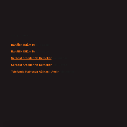
Son yorumlar
Bahâîlik İSlâm Mı
için
admin
Bahâîlik İSlâm Mı
için
Ayşe
Serbest Krediler Ne Demektir
için
admin
Serbest Krediler Ne Demektir
için
Şeyda
Telefonda Kablosuz Ağ Nasıl Açılır
için
admin
ilbet