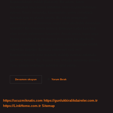
Kayınvalideyle evlilik (Sororat): Bir adam, karısı
hayattayken veya karısı öldükten sonra kayınvalidesiyle
evlenir. İkinci durumda, kayınvalide, yetim çocuklara
bakmak için eş olarak seçilir. Bir erkek yengesiyle
evlenebilir mi? Evlenmeye engel olan akrabalık durumları
nelerdir? Bir kimsenin üçüncü dereceye kadar kan bağı
olan biriyle evlenmesi haramdır. Ancak amca, teyze veya
kuzen çocuğu olan dördüncü dereceden bir akraba ile
evlilik yapılabilir. Eski eşin annesi veya babasıyla evlilik
mümkün değildir. Baldizla evlenmek caiz mi?
Kayınvalidenizle zina yapmak, evliliği medeni anlamda
geçersiz kılmaz. Bu, bunun caiz olduğu anlamına gelmez.
Yani, günah nedeniyle evliliğin iptal edilip…
Bir
Devamını okuyun
Yorum Bırak
Erkek
Baldızı
Ile
Evlenebilir
Mi
https://ucuzmiknatis.com
https://gunlukkiralikdaireler.com.tr
https://LinkHome.com.tr
Sitemap