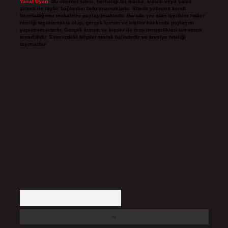
Yasal Uyarı:
Bu internet sitesi, herhangi bir marka, kurum veya şahıs
şirketi ile hiçbir bağlantısı bulunmamaktadır. Sitede yalnızca kendi
hazırladığımız makaleler paylaşılmaktadır. Burada yer alan içerikler haber
niteliği taşımamakta olup, gerçek kurum ve kişiler hakkında paylaşım
yapılmamaktadır. Gerçek kurum ve kişiler ile isim benzerlikleri tamamen
tesadüfidir. Sitemizdeki bilgiler taslak halindedir ve tavsiye niteliği
taşımazlar.
Sitemiz, 5651 Sayılı Kanun gereğince Bilgi Teknolojileri ve İletişim Kurumu
(BTK) tarafından onaylanmış bir Yer Sağlayıcı olarak hizmet vermektedir. Bu
nedenle, sitedeki içerikleri proaktif olarak denetleme veya araştırma
yükümlülüğümüz bulunmamaktadır. Ancak, üyelerimiz yazdıkları içeriklerin
sorumluluğunu taşımakta olup, siteye üye olarak bu sorumluluğu kabul
etmiş sayılırlar.
Hukuka ve yasal düzenlemelere aykırı olduğunu düşündüğünüz içerikleri,
backlinkpanelicomtr@gmail.com
adresine bildirmeniz halinde, ilgili
içerikler yasal süre içerisinde sitemizden kaldırılacaktır.
Arama