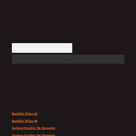
içerikler yasal süre içerisinde sitemizden kaldırılacaktır.
Arama
Son yorumlar
Bahâîlik İSlâm Mı
için
admin
Bahâîlik İSlâm Mı
için
Ayşe
Serbest Krediler Ne Demektir
için
admin
Serbest Krediler Ne Demektir
için
Şeyda