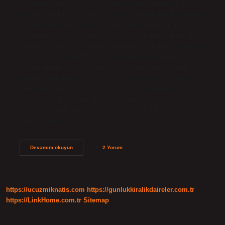
ve avının yalnız kalacağını bilmediği bir oyundur. Snıpe ne
demek? Kum kuşu, çok uzun ve ince gagalı bir kuş türüdür.
Sniper kime denir? İngilizcede keskin nişancılar için
kullanılan “sniper” terimi, vurulması çok zor olan çulluk
kuşundan türemiştir. Sniper ne işe yarıyor? Ateşli silah türü
için Keskin nişancı tüfeğine bakın. Diğer kullanımlar için
Keskin nişancı (anlam ayrımı) bölümüne bakın. Keskin
nişancı, gizli pozisyonlardan veya hedefin tespit etme
yeteneğini aşan mesafelerden hedeflere saldıran askeri
veya yarı askeri nişancıdır. Ateşli silah türü için Keskin
nişancı tüfeğine bakın. Diğer kullanımlar için Keskin
nişancı (anlam ayrımı)…
Snipe
Devamını okuyun
2 Yorum
Lamak
Ne
Demek
https://ucuzmiknatis.com
https://gunlukkiralikdaireler.com.tr
https://LinkHome.com.tr
Sitemap