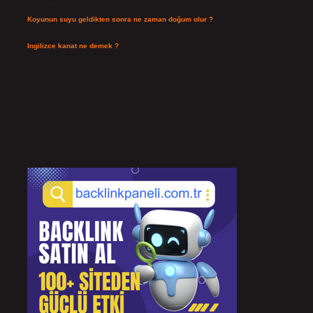
Temmuz 28, 2026
Koyunun suyu geldikten sonra ne zaman doğum olur ?
Temmuz 26, 2026
Ingilizce kanat ne demek ?
Temmuz 25, 2026