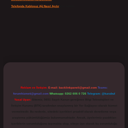
Telefonda Kablosuz Ağ Nasıl Açılır
için
admin
ilbet
Reklam ve İletişim:
E-mail:
backlinkpaneli@gmail.com
Teams:
forumhizmeti@gmail.com
Whatsapp: 0262 606 0 726
Telegram: @karabul
Yasal Uyarı:
Sitemiz, 5651 Sayılı Kanun gereğince Bilgi Teknolojileri ve
İletişim Kurumu (BTK) tarafından onaylanmış bir Yer Sağlayıcı olarak hizmet
vermektedir. Bu nedenle, sitedeki içerikleri proaktif olarak denetleme veya
araştırma yükümlülüğümüz bulunmamaktadır. Ancak, üyelerimiz yazdıkları
içeriklerin sorumluluğunu taşımakta olup, siteye üye olarak bu sorumluluğu