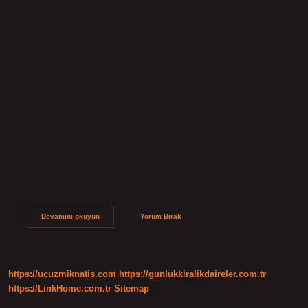
olduğundan şüpheleniyorsanız, yapmanız gereken ilk şey
gaz sayacını kapatmak ve gaz şirketinize veya yetkililere
haber vermektir. Gaz kaçakları çürük yumurtaları andıran
güçlü bir koku yayar. Bu kokuyu fark ederseniz, alanı
hemen terk etmelisiniz. Ocak gaz kaçırıyorsa ne yapmalı?
Fırınınızdan gaz kokusu alırsanız veya gaz sızıntısı fark
ederseniz, mutlaka fırın servisini aramalısınız. Fırınınızdaki
gaz bağlantı vanalarını kapatın ve fırın servisi gelene kadar
elektrik kablosunu çıkarın. Elektrik kablosu arızalıysa
fırınınızı çalıştırmayın. Görünür bir hasar varsa fırını
çalıştırmayın. Mutfak tüpü gaz kaçırıyor ne yapmalıyım?
Regülatörü hortumdan ayırın ve hortumu dışarıya doğru
çekin. LPG solumaktan…
Tüplü
Devamını okuyun
Yorum Bırak
Ocakta
Gaz
Kaçağı
Nasıl
Anlaşılır
https://ucuzmiknatis.com
https://gunlukkiralikdaireler.com.tr
https://LinkHome.com.tr
Sitemap