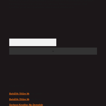
Hukuka ve yasal düzenlemelere aykırı olduğunu düşündüğünüz içerikleri,
backlinkpanelicomtr@gmail.com
adresine bildirmeniz halinde, ilgili
içerikler yasal süre içerisinde sitemizden kaldırılacaktır.
Arama
Son yorumlar
Bahâîlik İSlâm Mı
için
admin
Bahâîlik İSlâm Mı
için
Ayşe
Serbest Krediler Ne Demektir
için
admin