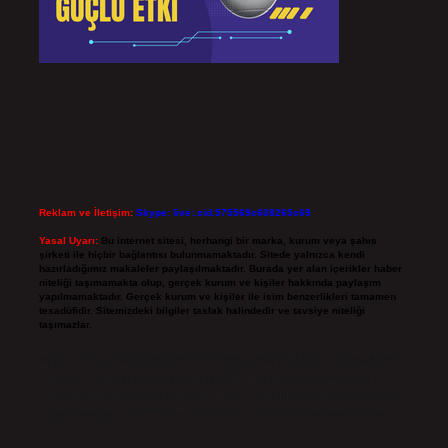
Reklam ve İletişim:
Skype: live:.cid.575569c608265c69
Yasal Uyarı:
Bu internet sitesi, herhangi bir marka, kurum veya şahıs
şirketi ile hiçbir bağlantısı bulunmamaktadır. Sitede yalnızca kendi
hazırladığımız makaleler paylaşılmaktadır. Burada yer alan içerikler haber
niteliği taşımamakta olup, gerçek kurum ve kişiler hakkında paylaşım
yapılmamaktadır. Gerçek kurum ve kişiler ile isim benzerlikleri tamamen
tesadüfidir. Sitemizdeki bilgiler taslak halindedir ve tavsiye niteliği
taşımazlar.
Sitemiz, 5651 Sayılı Kanun gereğince Bilgi Teknolojileri ve İletişim Kurumu
(BTK) tarafından onaylanmış bir Yer Sağlayıcı olarak hizmet vermektedir. Bu
nedenle, sitedeki içerikleri proaktif olarak denetleme veya araştırma
yükümlülüğümüz bulunmamaktadır. Ancak, üyelerimiz yazdıkları içeriklerin
sorumluluğunu taşımakta olup, siteye üye olarak bu sorumluluğu kabul
etmiş sayılırlar.