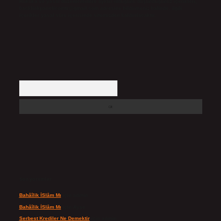
Hukuka ve yasal düzenlemelere aykırı olduğunu düşündüğünüz içerikleri,
backlinkpanelicomtr@gmail.com
adresine bildirmeniz halinde, ilgili
içerikler yasal süre içerisinde sitemizden kaldırılacaktır.
Arama
Son yorumlar
Bahâîlik İSlâm Mı
için
admin
Bahâîlik İSlâm Mı
için
Ayşe
Serbest Krediler Ne Demektir
için
admin