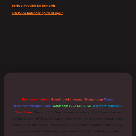
Serbest Krediler Ne Demektir
için
Şeyda
Telefonda Kablosuz Ağ Nasıl Açılır
için
admin
ilbet
Reklam ve İletişim:
E-mail:
backlinkpaneli@gmail.com
Teams:
forumhizmeti@gmail.com
Whatsapp: 0262 606 0 726
Telegram: @karabul
Yasal Uyarı:
Sitemiz, 5651 Sayılı Kanun gereğince Bilgi Teknolojileri ve
İletişim Kurumu (BTK) tarafından onaylanmış bir Yer Sağlayıcı olarak hizmet
vermektedir. Bu nedenle, sitedeki içerikleri proaktif olarak denetleme veya
araştırma yükümlülüğümüz bulunmamaktadır. Ancak, üyelerimiz yazdıkları