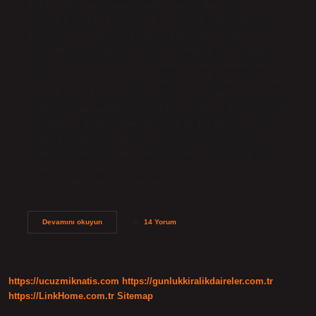
birkaç hafta içinde kendiliğinden geçer. Bu iyileşmeyi
görmek için ekşi, baharatlı ve acı tatlardan kaçınmanız ve
gerekirse sıcak oturma banyosu yapmanız önerilir. Dış
basur evde nasıl geçer? Sıcak su banyosu anal bölgeyi
rahatlatmaya ve hemoroid semptomlarını hafifletmeye
yardımcı olabilir. Doğal bitki çayları için: Papatya, adaçayı
ve yeşil çay gibi doğal bitki çayları hemoroid
semptomlarını hafifletmeye yardımcı olabilir. Dışkıyı tutmak
kabızlığa ve hemoroidlere yol açabilir. Dış basur memesi
kendiliğinden geçer mi? Dış hemoroidler genellikle
kendiliğinden geçer. Bu noktada kişinin rahatsızlığı çok
önemlidir. Kişi ağrı hissetmiyorsa herhangi bir müdahale
yapılmaz. Dış hemoroidler genellikle bir…
Dışarı
Devamını okuyun
14 Yorum
Çıkmış
Basura
Ne
Iyi
Gelir
https://ucuzmiknatis.com
https://gunlukkiralikdaireler.com.tr
https://LinkHome.com.tr
Sitemap