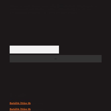
Hukuka ve yasal düzenlemelere aykırı olduğunu düşündüğünüz içerikleri,
backlinkpanelicomtr@gmail.com
adresine bildirmeniz halinde, ilgili
içerikler yasal süre içerisinde sitemizden kaldırılacaktır.
Arama
Son yorumlar
Bahâîlik İSlâm Mı
için
admin
Bahâîlik İSlâm Mı
için
Ayşe