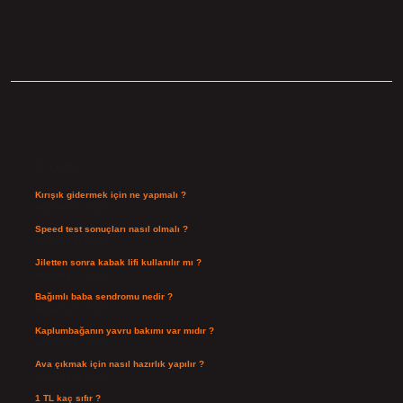
Sidebar
Son Yazılar
Kırışık gidermek için ne yapmalı ?
Ağustos 9, 2026
Speed test sonuçları nasıl olmalı ?
Ağustos 8, 2026
Jiletten sonra kabak lifi kullanılır mı ?
Ağustos 7, 2026
Bağımlı baba sendromu nedir ?
Ağustos 6, 2026
Kaplumbağanın yavru bakımı var mıdır ?
Ağustos 5, 2026
Ava çıkmak için nasıl hazırlık yapılır ?
Ağustos 4, 2026
1 TL kaç sıfır ?