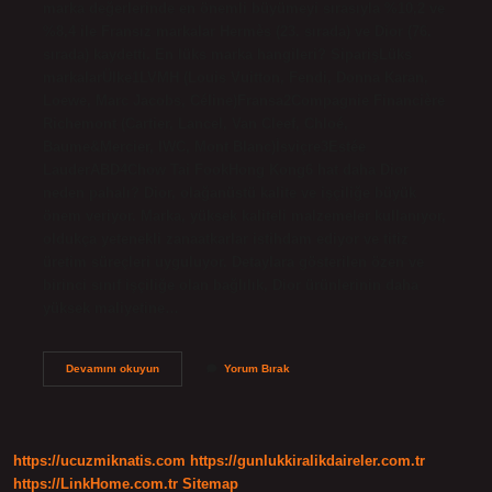
marka değerlerinde en önemli büyümeyi sırasıyla %10,2 ve
%8,4 ile Fransız markalar Hermès (23. sırada) ve Dior (76.
sırada) kaydetti. En lüks marka hangileri? SiparişLüks
markalarÜlke1LVMH (Louis Vuitton, Fendi, Donna Karan,
Loewe, Marc Jacobs, Céline)Fransa2Compagnie Financière
Richemont (Cartier, Lancel, Van Cleef, Chloé,
Baume&Mercier, IWC, Mont Blanc)İsviçre3Estée
LauderABD4Chow Tai FookHong Kong6 hat daha Dior
neden pahalı? Dior, olağanüstü kalite ve işçiliğe büyük
önem veriyor. Marka, yüksek kaliteli malzemeler kullanıyor,
oldukça yetenekli zanaatkarlar istihdam ediyor ve titiz
üretim süreçleri uyguluyor. Detaylara gösterilen özen ve
birinci sınıf işçiliğe olan bağlılık, Dior ürünlerinin daha
yüksek maliyetine…
Dior
Devamını okuyun
Yorum Bırak
Kaçıncı
Sırada
https://ucuzmiknatis.com
https://gunlukkiralikdaireler.com.tr
https://LinkHome.com.tr
Sitemap