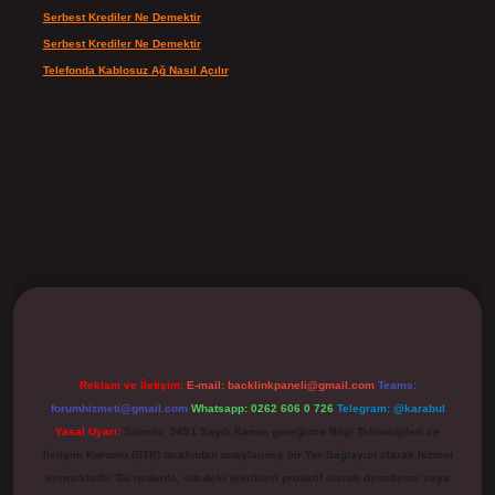
Serbest Krediler Ne Demektir
için
admin
Serbest Krediler Ne Demektir
için
Şeyda
Telefonda Kablosuz Ağ Nasıl Açılır
için
admin
ilbet
Reklam ve İletişim:
E-mail:
backlinkpaneli@gmail.com
Teams:
forumhizmeti@gmail.com
Whatsapp: 0262 606 0 726
Telegram: @karabul
Yasal Uyarı:
Sitemiz, 5651 Sayılı Kanun gereğince Bilgi Teknolojileri ve
İletişim Kurumu (BTK) tarafından onaylanmış bir Yer Sağlayıcı olarak hizmet
vermektedir. Bu nedenle, sitedeki içerikleri proaktif olarak denetleme veya