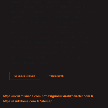
etrafında çok utangaçtır, ancak nadiren de olsa,
kışkırtıldıklarında insanlara saldırabilir ve pençelerini
kullanarak ölümcül olabilecek ciddi yaralanmalara neden
olabilirler. Bu yüzden Devekuşu genellikle dünyanın en
tehlikeli kuşu olarak adlandırılır. Deve kuşu uçar mı?
Struthio camelus veya devekuşu, Afrika’ya özgü Struthio
cinsindeki uçamayan bir kuş türüdür. En ayırt edici
özellikleri uzun boynu ve bacakları ve yaklaşık 55 km/s (34
mph) hızla koşabilme yeteneğidir. Karadaki en hızlı kuştur
ve koşarken kısa bir süre içinde 70 km/s (40 mph) hıza
ulaşır. Cassowary kuşu neden tehlikeli? Cassowary
kuşunun ölümcül tehlikeli özelliği, üç parmaklı ayaklarının
iç parmaklarında bulunan…
Tepeli
Devamını okuyun
Yorum Bırak
Deve
Kuşu
Uçar
Mı
https://ucuzmiknatis.com
https://gunlukkiralikdaireler.com.tr
https://LinkHome.com.tr
Sitemap