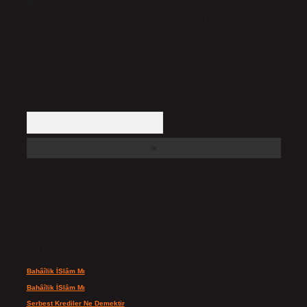
Hukuka ve yasal düzenlemelere aykırı olduğunu düşündüğünüz içerikleri,
backlinkpanelicomtr@gmail.com
adresine bildirmeniz halinde, ilgili
içerikler yasal süre içerisinde sitemizden kaldırılacaktır.
Arama
Son yorumlar
Bahâîlik İSlâm Mı
için
admin
Bahâîlik İSlâm Mı
için
Ayşe
Serbest Krediler Ne Demektir
için
admin