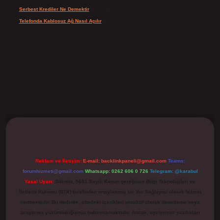
Serbest Krediler Ne Demektir
için
Şeyda
Telefonda Kablosuz Ağ Nasıl Açılır
için
admin
ilbet
Reklam ve İletişim:
E-mail:
backlinkpaneli@gmail.com
Teams:
forumhizmeti@gmail.com
Whatsapp: 0262 606 0 726
Telegram: @karabul
Yasal Uyarı:
Sitemiz, 5651 Sayılı Kanun gereğince Bilgi Teknolojileri ve
İletişim Kurumu (BTK) tarafından onaylanmış bir Yer Sağlayıcı olarak hizmet
vermektedir. Bu nedenle, sitedeki içerikleri proaktif olarak denetleme veya
araştırma yükümlülüğümüz bulunmamaktadır. Ancak, üyelerimiz yazdıkları