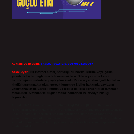
Reklam ve İletişim:
Skype: live:.cid.575569c608265c69
Yasal Uyarı:
Bu internet sitesi, herhangi bir marka, kurum veya şahıs
şirketi ile hiçbir bağlantısı bulunmamaktadır. Sitede yalnızca kendi
hazırladığımız makaleler paylaşılmaktadır. Burada yer alan içerikler haber
niteliği taşımamakta olup, gerçek kurum ve kişiler hakkında paylaşım
yapılmamaktadır. Gerçek kurum ve kişiler ile isim benzerlikleri tamamen
tesadüfidir. Sitemizdeki bilgiler taslak halindedir ve tavsiye niteliği
taşımazlar.
Sitemiz, 5651 Sayılı Kanun gereğince Bilgi Teknolojileri ve İletişim Kurumu
(BTK) tarafından onaylanmış bir Yer Sağlayıcı olarak hizmet vermektedir. Bu
nedenle, sitedeki içerikleri proaktif olarak denetleme veya araştırma
yükümlülüğümüz bulunmamaktadır. Ancak, üyelerimiz yazdıkları içeriklerin
sorumluluğunu taşımakta olup, siteye üye olarak bu sorumluluğu kabul
etmiş sayılırlar.