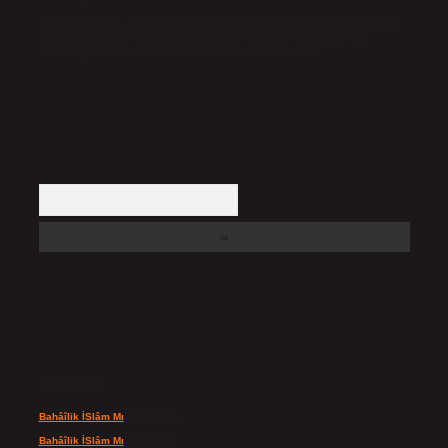
Hukuka ve yasal düzenlemelere aykırı olduğunu düşündüğünüz içerikleri,
backlinkpanelicomtr@gmail.com
adresine bildirmeniz halinde, ilgili
içerikler yasal süre içerisinde sitemizden kaldırılacaktır.
Arama
Son yorumlar
Bahâîlik İSlâm Mı
için
admin
Bahâîlik İSlâm Mı
için
Ayşe