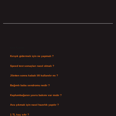
Sidebar
Son Yazılar
Kırışık gidermek için ne yapmalı ?
Ağustos 9, 2026
Speed test sonuçları nasıl olmalı ?
Ağustos 8, 2026
Jiletten sonra kabak lifi kullanılır mı ?
Ağustos 7, 2026
Bağımlı baba sendromu nedir ?
Ağustos 6, 2026
Kaplumbağanın yavru bakımı var mıdır ?
Ağustos 5, 2026
Ava çıkmak için nasıl hazırlık yapılır ?
Ağustos 4, 2026
1 TL kaç sıfır ?