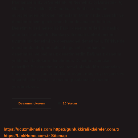
Planlanabilirlik, 3) Süreklilik, 4) Nesnellik, 5) Dürüstlük, 6)
Olasılık, 7) Açıklık, 8) Demokrasi. Bu ilke, denetim
süreçlerinden biri olan “amaçların tanımı”nda yansıtılır ve
denetimin hem gerekçesini hem de amacını belirler.
Denetim türleri nelerdir? Farklı denetim türleri üç başlık
altında ele alınabilir. Bunlar; yıllık mali tablo denetimi,
uyumluluk denetimi ve operasyonel denetimdir. Türkiye’de
denetim denildiğinde akla ilk gelenler muhasebe
denetimleri ve bağımsız denetimlerdir. Bağımsız denetim,
yıllık mali tabloların denetimidir. Denetim aşamaları
nelerdir? Bir denetim süreci temel olarak dört aşamadan
oluşur. Bunlar şunlardır: Bu, örneğin, müşteriyi seçmek ve
siparişi kabul etmek, denetimi planlamak, denetimi
yürütmek ve…
Denetimin
Devamını okuyun
10 Yorum
Öğeleri
Nelerdir
https://ucuzmiknatis.com
https://gunlukkiralikdaireler.com.tr
https://LinkHome.com.tr
Sitemap