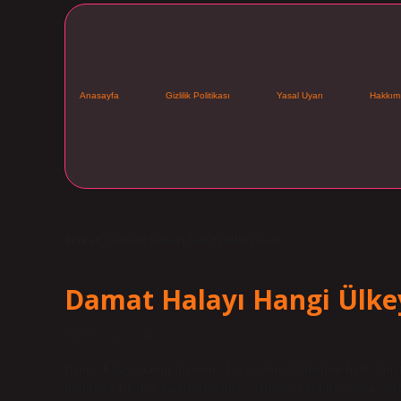
Anasayfa
Gizlilik Politikası
Yasal Uyarı
Hakkım
Etiket:
Damat halayı hangi ülkeye ait
Damat Halayı Hangi Ülkey
Tarih: Kasım 27, 2024
Damat halayı hangi ülkenin? En popüler Makedon halk dansı
düğünde sıklıkla karşılaştığımız, “Groom’s Game” veya “Gro