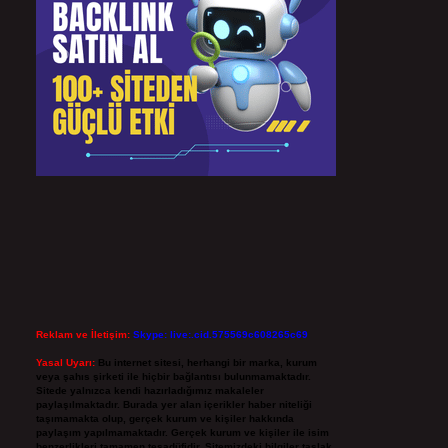
Reklam ve İletişim:
Skype: live:.cid.575569c608265c69
Yasal Uyarı:
Bu internet sitesi, herhangi bir marka, kurum
veya şahıs şirketi ile hiçbir bağlantısı bulunmamaktadır.
Sitede yalnızca kendi hazırladığımız makaleler
paylaşılmaktadır. Burada yer alan içerikler haber niteliği
taşımamakta olup, gerçek kurum ve kişiler hakkında
paylaşım yapılmamaktadır. Gerçek kurum ve kişiler ile isim
benzerlikleri tamamen tesadüfidir. Sitemizdeki bilgiler taslak