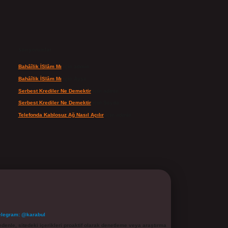
Son yorumlar
Bahâîlik İSlâm Mı
için
admin
Bahâîlik İSlâm Mı
için
Ayşe
Serbest Krediler Ne Demektir
için
admin
Serbest Krediler Ne Demektir
için
Şeyda
Telefonda Kablosuz Ağ Nasıl Açılır
için
admin
elegram: @karabul
denle, sitedeki içerikleri proaktif olarak denetleme veya araştırma