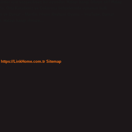
üğünler için vazgeçilmez bir oyundur. Halayı hangi ülkeye ait? Halay,
u, Orta Karadeniz ve Çukurova bölgelerinde oynanan halk
elin ve Damat – Mardin Yöresi Reyhani Oyunu – YouTube. Damat
. Halayı hangi ilimize…
https://LinkHome.com.tr
Sitemap