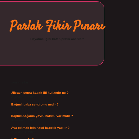
Parlak Fikir Pınarı
Hayatına ışıltı katan pratik öneriler!
Sidebar
ilbet
Son Yazılar
Jiletten sonra kabak lifi kullanılır mı ?
Ağustos 7, 2026
Bağımlı baba sendromu nedir ?
Ağustos 6, 2026
Kaplumbağanın yavru bakımı var mıdır ?
Ağustos 5, 2026
Ava çıkmak için nasıl hazırlık yapılır ?
Ağustos 4, 2026