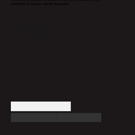
halindedir ve tavsiye niteliği taşımazlar.
Sitemiz, 5651 Sayılı Kanun gereğince Bilgi Teknolojileri ve
İletişim Kurumu (BTK) tarafından onaylanmış bir Yer
Sağlayıcı olarak hizmet vermektedir. Bu nedenle, sitedeki
içerikleri proaktif olarak denetleme veya araştırma
yükümlülüğümüz bulunmamaktadır. Ancak, üyelerimiz
yazdıkları içeriklerin sorumluluğunu taşımakta olup, siteye
üye olarak bu sorumluluğu kabul etmiş sayılırlar.
Hukuka ve yasal düzenlemelere aykırı olduğunu
düşündüğünüz içerikleri,
backlinkpanelicomtr@gmail.com
adresine bildirmeniz halinde, ilgili içerikler yasal süre
içerisinde sitemizden kaldırılacaktır.
Arama