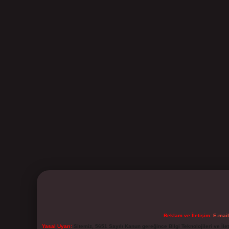
Reklam ve İletişim:
E-mai
Yasal Uyarı:
Sitemiz, 5651 Sayılı Kanun gereğince Bilgi Teknolojileri ve İl