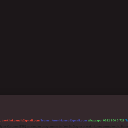
l:
backlinkpaneli@gmail.com
Teams:
forumhizmeti@gmail.com
Whatsapp: 0262 606 0 726
T
etişim Kurumu (BTK) tarafından onaylanmış bir Yer Sağlayıcı olarak hizmet vermektedir. Bu ne