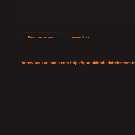
düğünler için değil, tüm eğlence etkinlikleri, özellikle de d
Türkiye’nin Doğu Anadolu, Güneydoğu Anadolu, Orta Anadol
oyunlarının genel adıdır. Gelin Damat oyunu nereye ait? G
halayını kim söylüyor? Ekin Akkaş – Damat Halayı – YouTube
Damat
Devamını okuyun
Yorum Bırak
Halayı
Hangi
Ülkeye
Aittir
https://ucuzmiknatis.com
https://gunlukkiralikdaireler.com.tr