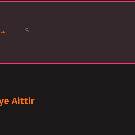
ızda
e Aittir
nın ana oyunu olan Groom Kolo’dan bahsedelim. Evet, birçok yerel
om’s Halayi” olarak da bilinen en ateşli ve en ünlü oyun. Sadece