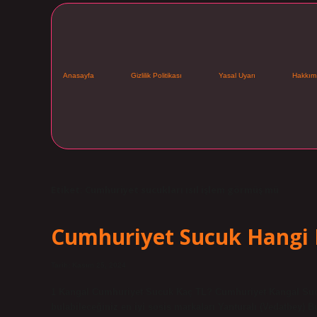
Anasayfa
Gizlilik Politikası
Yasal Uyarı
Hakkım
Etiket:
Cumhuriyet sucukları ısıl işlem görmüş mü
Cumhuriyet Sucuk Hangi
Tarih: Kasım 25, 2024
1 Kangal Cumhuriyet Sucuk Kaç TL? Cumhuriyet Kangal Sucu
bulabileceğiniz en iyi sosis markaları Yanturalı (Vedatbey)