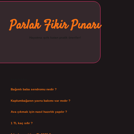
Parlak Fikir Pınarı
Hayatına ışıltı katan pratik öneriler!
Sidebar
ilbet
Son Yazılar
Bağımlı baba sendromu nedir ?
Ağustos 6, 2026
Kaplumbağanın yavru bakımı var mıdır ?
Ağustos 5, 2026
Ava çıkmak için nasıl hazırlık yapılır ?
Ağustos 4, 2026
1 TL kaç sıfır ?
Ağustos 3, 2026