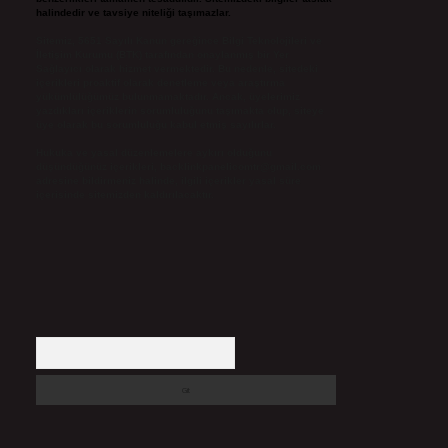
halindedir ve tavsiye niteliği taşımazlar.
Sitemiz, 5651 Sayılı Kanun gereğince Bilgi Teknolojileri ve
İletişim Kurumu (BTK) tarafından onaylanmış bir Yer
Sağlayıcı olarak hizmet vermektedir. Bu nedenle, sitedeki
içerikleri proaktif olarak denetleme veya araştırma
yükümlülüğümüz bulunmamaktadır. Ancak, üyelerimiz
yazdıkları içeriklerin sorumluluğunu taşımakta olup, siteye
üye olarak bu sorumluluğu kabul etmiş sayılırlar.
Hukuka ve yasal düzenlemelere aykırı olduğunu
düşündüğünüz içerikleri,
backlinkpanelicomtr@gmail.com
adresine bildirmeniz halinde, ilgili içerikler yasal süre
içerisinde sitemizden kaldırılacaktır.
Arama