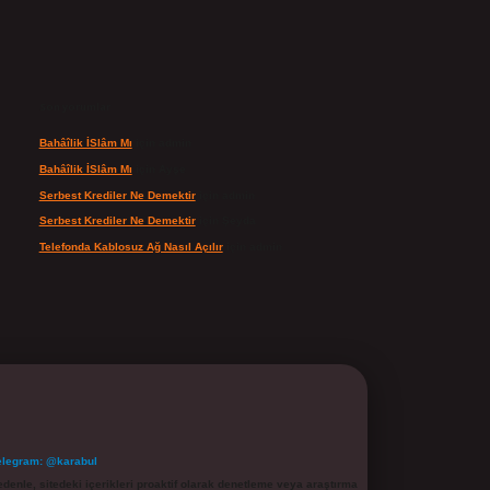
Son yorumlar
Bahâîlik İSlâm Mı
için
admin
Bahâîlik İSlâm Mı
için
Ayşe
Serbest Krediler Ne Demektir
için
admin
Serbest Krediler Ne Demektir
için
Şeyda
Telefonda Kablosuz Ağ Nasıl Açılır
için
admin
elegram: @karabul
denle, sitedeki içerikleri proaktif olarak denetleme veya araştırma