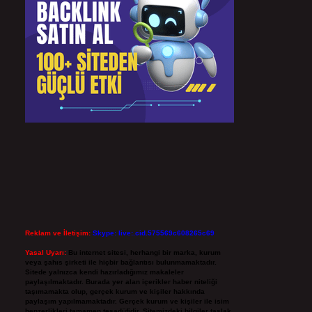
Reklam ve İletişim:
Skype: live:.cid.575569c608265c69
Yasal Uyarı:
Bu internet sitesi, herhangi bir marka, kurum
veya şahıs şirketi ile hiçbir bağlantısı bulunmamaktadır.
Sitede yalnızca kendi hazırladığımız makaleler
paylaşılmaktadır. Burada yer alan içerikler haber niteliği
taşımamakta olup, gerçek kurum ve kişiler hakkında
paylaşım yapılmamaktadır. Gerçek kurum ve kişiler ile isim
benzerlikleri tamamen tesadüfidir. Sitemizdeki bilgiler taslak