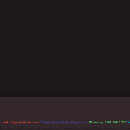
l:
backlinkpaneli@gmail.com
Teams:
forumhizmeti@gmail.com
Whatsapp: 0262 606 0 726
T
etişim Kurumu (BTK) tarafından onaylanmış bir Yer Sağlayıcı olarak hizmet vermektedir. Bu ne