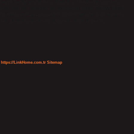
asıyla ürettiği sosislerdir. … Egetürk. … Cumhuriyet Sosisleri …
cukları helal mi? Sofralarınızın vazgeçilmez lezzeti PARMAK SUCUK,
çin Helal sertifikasına da sahiptir. Cumhuriyet evlik sucuk fermente
 sucuk, sahanda yumurta/sosisli yumurta ile çok iyi uyum…
https://LinkHome.com.tr
Sitemap