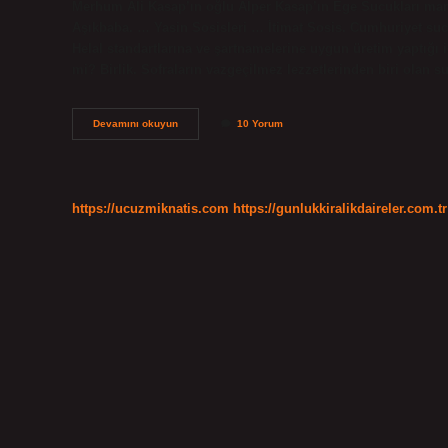
Merhum Ali Kasap’ın oğlu Alper Kasap’ın Ege Sucukları mark
Aşıkbaba. … Yasin Sosisleri … İtimat Sosis. Cumhuriyet su
Helal standartlarına ve şartnamelerine uygun üretim yaptığı i
mi? Birlik. Sofraların vazgeçilmez lezzetlerinden biri olan
Cumhuriyet
Devamını okuyun
10 Yorum
Sucuk
Hangi
Marka
https://ucuzmiknatis.com
https://gunlukkiralikdaireler.com.tr