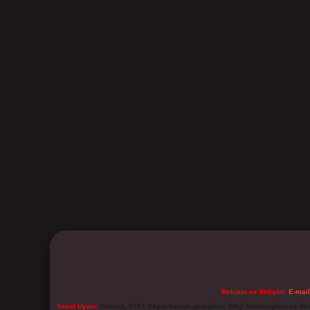
Reklam ve İletişim:
E-mai
Yasal Uyarı:
Sitemiz, 5651 Sayılı Kanun gereğince Bilgi Teknolojileri ve İl