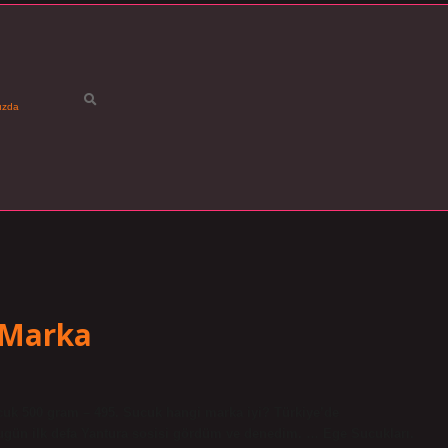
ızda
 Marka
k 500 gram – 495. Sucuk hangi marka iyi? Türkiye’de
 Bugün ilk defa Yantura sosisi gördüm ve denedim. … Ege Sucukları.