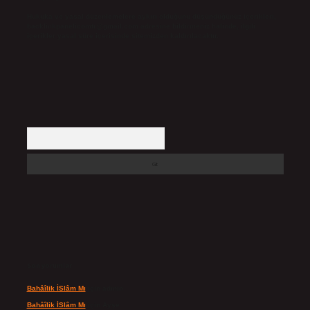
Hukuka ve yasal düzenlemelere aykırı olduğunu düşündüğünüz içerikleri,
backlinkpanelicomtr@gmail.com
adresine bildirmeniz halinde, ilgili
içerikler yasal süre içerisinde sitemizden kaldırılacaktır.
Arama
Son yorumlar
Bahâîlik İSlâm Mı
için
admin
Bahâîlik İSlâm Mı
için
Ayşe