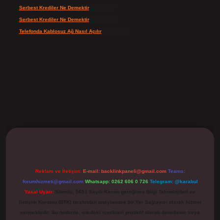
Serbest Krediler Ne Demektir
için
admin
Serbest Krediler Ne Demektir
için
Şeyda
Telefonda Kablosuz Ağ Nasıl Açılır
için
admin
ilbet
Reklam ve İletişim:
E-mail:
backlinkpaneli@gmail.com
Teams:
forumhizmeti@gmail.com
Whatsapp: 0262 606 0 726
Telegram: @karabul
Yasal Uyarı:
Sitemiz, 5651 Sayılı Kanun gereğince Bilgi Teknolojileri ve
İletişim Kurumu (BTK) tarafından onaylanmış bir Yer Sağlayıcı olarak hizmet
vermektedir. Bu nedenle, sitedeki içerikleri proaktif olarak denetleme veya