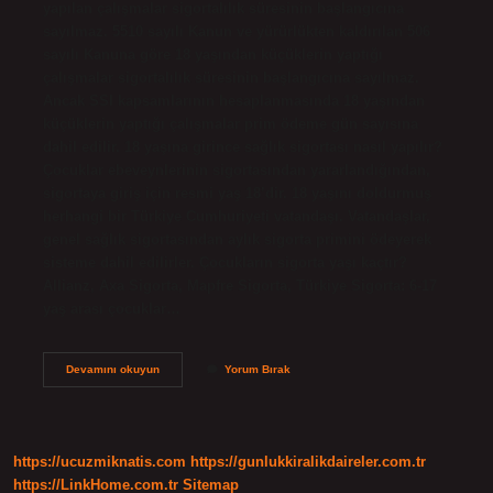
yapılan çalışmalar sigortalılık süresinin başlangıcına
sayılmaz. 5510 sayılı Kanun ve yürürlükten kaldırılan 506
sayılı Kanuna göre 18 yaşından küçüklerin yaptığı
çalışmalar sigortalılık süresinin başlangıcına sayılmaz.
Ancak SSI kapsamlarının hesaplanmasında 18 yaşından
küçüklerin yaptığı çalışmalar prim ödeme gün sayısına
dahil edilir. 18 yaşına girince sağlık sigortası nasıl yapılır?
Çocuklar ebeveynlerinin sigortasından yararlandığından,
sigortaya giriş için resmi yaş 18’dir. 18 yaşını doldurmuş
herhangi bir Türkiye Cumhuriyeti vatandaşı. Vatandaşlar,
genel sağlık sigortasından aylık sigorta primini ödeyerek
sisteme dahil edilirler. Çocukların sigorta yaşı kaçtır?
Allianz, Axa Sigorta, Mapfre Sigorta, Türkiye Sigorta: 6-17
yaş arası çocuklar…
Ilk
Devamını okuyun
Yorum Bırak
Sigorta
Kaç
Yaşında
Başlar
https://ucuzmiknatis.com
https://gunlukkiralikdaireler.com.tr
https://LinkHome.com.tr
Sitemap