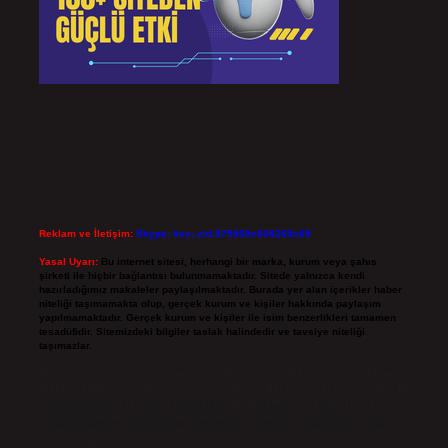
Reklam ve İletişim:
Skype: live:.cid.575569c608265c69
Yasal Uyarı:
Bu internet sitesi, herhangi bir marka, kurum veya şahıs
şirketi ile hiçbir bağlantısı bulunmamaktadır. Sitede yalnızca kendi
hazırladığımız makaleler paylaşılmaktadır. Burada yer alan içerikler haber
niteliği taşımamakta olup, gerçek kurum ve kişiler hakkında paylaşım
yapılmamaktadır. Gerçek kurum ve kişiler ile isim benzerlikleri tamamen
tesadüfidir. Sitemizdeki bilgiler taslak halindedir ve tavsiye niteliği
taşımazlar.
Sitemiz, 5651 Sayılı Kanun gereğince Bilgi Teknolojileri ve İletişim Kurumu
(BTK) tarafından onaylanmış bir Yer Sağlayıcı olarak hizmet vermektedir. Bu
nedenle, sitedeki içerikleri proaktif olarak denetleme veya araştırma
yükümlülüğümüz bulunmamaktadır. Ancak, üyelerimiz yazdıkları içeriklerin
sorumluluğunu taşımakta olup, siteye üye olarak bu sorumluluğu kabul
etmiş sayılırlar.