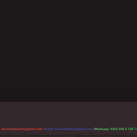
l:
backlinkpaneli@gmail.com
Teams:
forumhizmeti@gmail.com
Whatsapp: 0262 606 0 726
T
etişim Kurumu (BTK) tarafından onaylanmış bir Yer Sağlayıcı olarak hizmet vermektedir. Bu ne