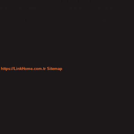
tçı lekelere doğrudan uygulayarak, elde yıkayarak veya ev
rine doğrudan uygulanması önerilmez; makinede veya elde yıkanması
nun Cif ile karıştırılması zaman bozulmalarına neden olur. Domestos
şır suyunda bulunan sodyum hipoklorit, yaygın olarak klor olarak
https://LinkHome.com.tr
Sitemap