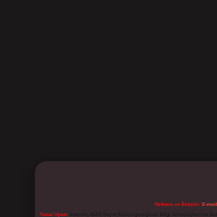
Reklam ve İletişim:
E-mai
Yasal Uyarı:
Sitemiz, 5651 Sayılı Kanun gereğince Bilgi Teknolojileri ve İl