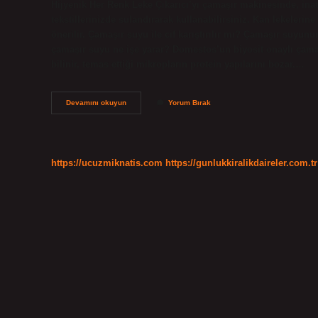
Hijyenik Her Renk Leke Çıkarıcı’yı çamaşır makinesinde, ina
tekstillerinizde sulandırarak kullanabilirsiniz. Kan lekele
önerilir. Çamaşır suyu ile cif karıştırılır mı? Çamaşır suyu
çamaşır suyu ne işe yarar? Domestos’un biyosit onaylı çama
bilinir, temas ettiği mikropların protein yapılarını bozar.…
Çamaşır
Devamını okuyun
Yorum Bırak
Suyuyla
Domestos
Karıştırılır
Mı
https://ucuzmiknatis.com
https://gunlukkiralikdaireler.com.tr