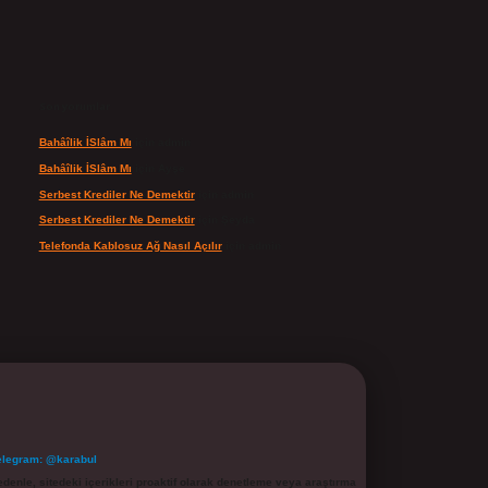
Son yorumlar
Bahâîlik İSlâm Mı
için
admin
Bahâîlik İSlâm Mı
için
Ayşe
Serbest Krediler Ne Demektir
için
admin
Serbest Krediler Ne Demektir
için
Şeyda
Telefonda Kablosuz Ağ Nasıl Açılır
için
admin
elegram: @karabul
denle, sitedeki içerikleri proaktif olarak denetleme veya araştırma