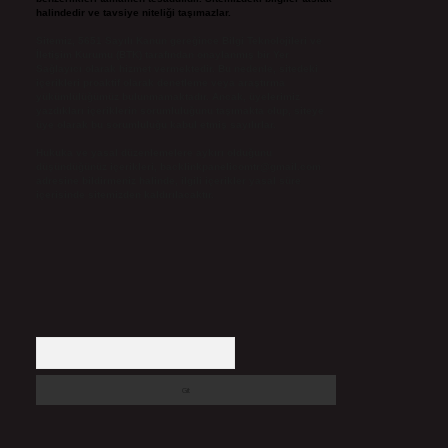
halindedir ve tavsiye niteliği taşımazlar.
Sitemiz, 5651 Sayılı Kanun gereğince Bilgi Teknolojileri ve
İletişim Kurumu (BTK) tarafından onaylanmış bir Yer
Sağlayıcı olarak hizmet vermektedir. Bu nedenle, sitedeki
içerikleri proaktif olarak denetleme veya araştırma
yükümlülüğümüz bulunmamaktadır. Ancak, üyelerimiz
yazdıkları içeriklerin sorumluluğunu taşımakta olup, siteye
üye olarak bu sorumluluğu kabul etmiş sayılırlar.
Hukuka ve yasal düzenlemelere aykırı olduğunu
düşündüğünüz içerikleri,
backlinkpanelicomtr@gmail.com
adresine bildirmeniz halinde, ilgili içerikler yasal süre
içerisinde sitemizden kaldırılacaktır.
Arama