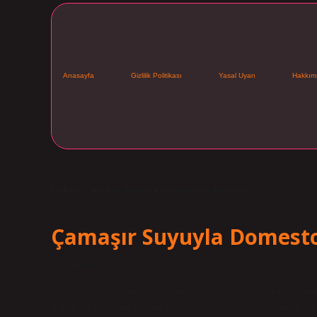
Anasayfa
Gizlilik Politikası
Yasal Uyarı
Hakkım
Etiket:
Çamaşır suyuyla Domestos aynı mı
Çamaşır Suyuyla Domestos
Tarih: Kasım 26, 2024
Çamaşır suyuyla ne karıştırılmaz? Çamaşır suyu veya sirkeyi 
hidroklorik asit ve klorun karıştırılması hardal gazı üretir. 