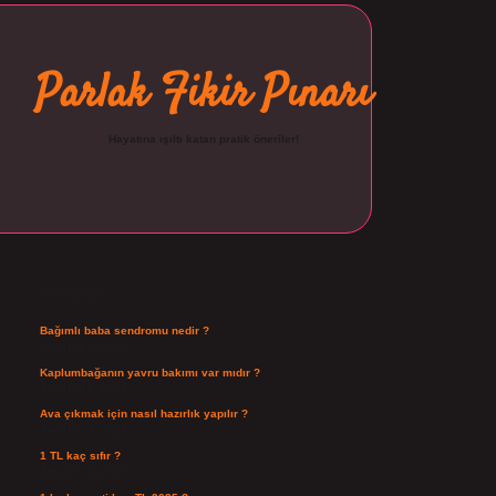
Parlak Fikir Pınarı
Hayatına ışıltı katan pratik öneriler!
Sidebar
ilbet
Son Yazılar
Bağımlı baba sendromu nedir ?
Ağustos 6, 2026
Kaplumbağanın yavru bakımı var mıdır ?
Ağustos 5, 2026
Ava çıkmak için nasıl hazırlık yapılır ?
Ağustos 4, 2026
1 TL kaç sıfır ?
Ağustos 3, 2026