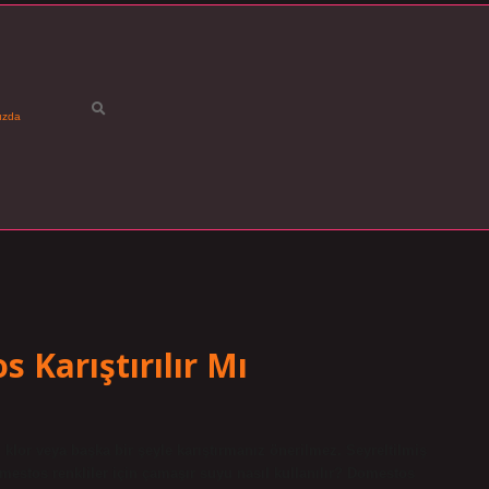
ızda
 Karıştırılır Mı
klor veya başka bir şeyle karıştırmanız önerilmez. Seyreltilmiş
Domestos renkliler için çamaşır suyu nasıl kullanılır? Domestos