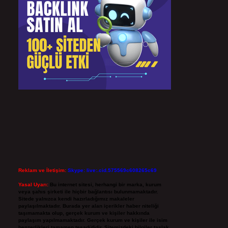
Reklam ve İletişim:
Skype: live:.cid.575569c608265c69
Yasal Uyarı:
Bu internet sitesi, herhangi bir marka, kurum
veya şahıs şirketi ile hiçbir bağlantısı bulunmamaktadır.
Sitede yalnızca kendi hazırladığımız makaleler
paylaşılmaktadır. Burada yer alan içerikler haber niteliği
taşımamakta olup, gerçek kurum ve kişiler hakkında
paylaşım yapılmamaktadır. Gerçek kurum ve kişiler ile isim
benzerlikleri tamamen tesadüfidir. Sitemizdeki bilgiler taslak