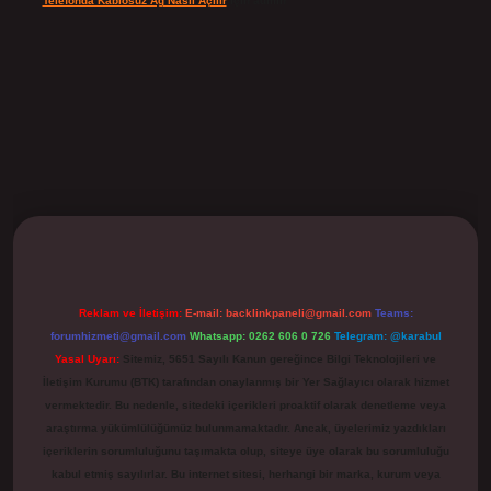
Telefonda Kablosuz Ağ Nasıl Açılır
için
admin
ilbet
Reklam ve İletişim:
E-mail:
backlinkpaneli@gmail.com
Teams:
forumhizmeti@gmail.com
Whatsapp: 0262 606 0 726
Telegram: @karabul
Yasal Uyarı:
Sitemiz, 5651 Sayılı Kanun gereğince Bilgi Teknolojileri ve
İletişim Kurumu (BTK) tarafından onaylanmış bir Yer Sağlayıcı olarak hizmet
vermektedir. Bu nedenle, sitedeki içerikleri proaktif olarak denetleme veya
araştırma yükümlülüğümüz bulunmamaktadır. Ancak, üyelerimiz yazdıkları
içeriklerin sorumluluğunu taşımakta olup, siteye üye olarak bu sorumluluğu
kabul etmiş sayılırlar. Bu internet sitesi, herhangi bir marka, kurum veya