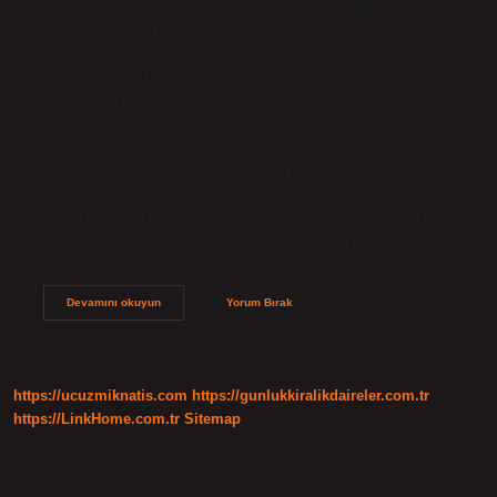
Farsça yaren ne demek? Yaren ismi Farsça kökenli olup
dilimize Farsçadan girmiştir. Yaren isminin anlamı yakın
arkadaş veya dost demektir. Yaren Türk ismi mi? Farsça
kökenli olup daha çok kız isimlerinde kullanılsa da zaman
zaman erkek isimlerinde de tercih edilmektedir. Yaren ismi
Kuran’da geçmemektedir ve Türkçe’de yakın arkadaş olarak
bilinmektedir. Jale ismi hangi dilde? Jale, Farsça kökenli
bir kelime olup “gece yağan ve yapraklara yerleşen ince
nem, çiğ ve kırağı” anlamına gelir. Aynı zamanda bir kız
ismidir. Zümra hangi dilde? Öncelikle Zümra ismi hakkında
biraz bilgi verelim. Zümra isminin cinsiyeti kız,…
Yâren
Devamını okuyun
Yorum Bırak
Ismi
Hangi
Dil
https://ucuzmiknatis.com
https://gunlukkiralikdaireler.com.tr
https://LinkHome.com.tr
Sitemap