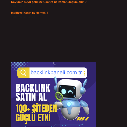
Koyunun suyu geldikten sonra ne zaman doğum olur ?
Temmuz 26, 2026
Ingilizce kanat ne demek ?
Temmuz 25, 2026