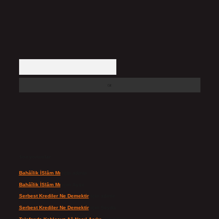
Arama
Son yorumlar
Bahâîlik İSlâm Mı
için
admin
Bahâîlik İSlâm Mı
için
Ayşe
Serbest Krediler Ne Demektir
için
admin
Serbest Krediler Ne Demektir
için
Şeyda