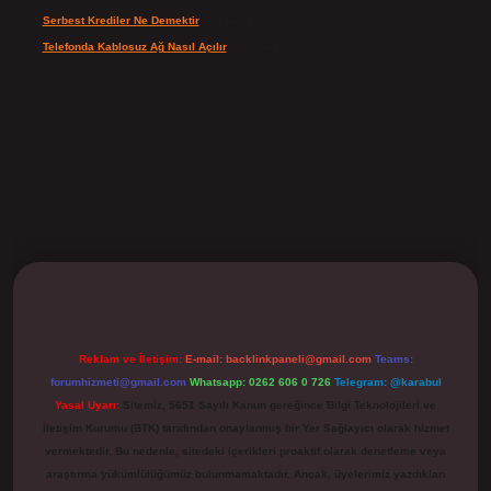
Serbest Krediler Ne Demektir
için
Şeyda
Telefonda Kablosuz Ağ Nasıl Açılır
için
admin
ilbet
Reklam ve İletişim:
E-mail:
backlinkpaneli@gmail.com
Teams:
forumhizmeti@gmail.com
Whatsapp: 0262 606 0 726
Telegram: @karabul
Yasal Uyarı:
Sitemiz, 5651 Sayılı Kanun gereğince Bilgi Teknolojileri ve
İletişim Kurumu (BTK) tarafından onaylanmış bir Yer Sağlayıcı olarak hizmet
vermektedir. Bu nedenle, sitedeki içerikleri proaktif olarak denetleme veya
araştırma yükümlülüğümüz bulunmamaktadır. Ancak, üyelerimiz yazdıkları