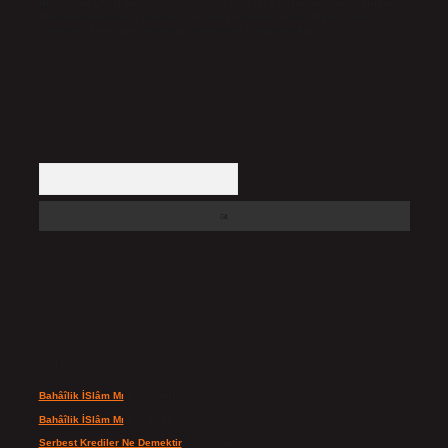
Hukuka ve yasal düzenlemelere aykırı olduğunu düşündüğünüz içerikleri,
backlinkpanelicomtr@gmail.com
adresine bildirmeniz halinde, ilgili
içerikler yasal süre içerisinde sitemizden kaldırılacaktır.
Arama
Son yorumlar
Bahâîlik İSlâm Mı
için
admin
Bahâîlik İSlâm Mı
için
Ayşe
Serbest Krediler Ne Demektir
için
admin