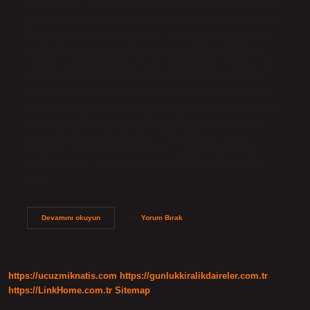
cevabı aldık; “Boza darıdan yapılır, bu yüzden insanı sıcak
tutar. Ayrıca cinsel gücü artırır, bu yüzden akşamları satılır.
Boza mevsimi ne zaman? Boza, genellikle kış aylarında
tercih edilen bir içecek olup, mevsimi 15 Eylül-15 Mayıs
tarihleri ​​arasındadır. Boza hangi saatlerde içilir? Boza: Kış
gecelerinin geleneksel içeceği. Boza neden kışın içilir?
Daha önce yazın bozulur korkusuyla boza satamayanlar,
artık sattıkları bozanın tazeliğini korumak için teknolojiden
yararlanıyor. Boza üreticisi Özbek Özkonak bunun nasıl
gerçekleştiğini şöyle anlatıyor: “Bozanın kış içeceği
olmasının sebebi, bozanın sıcakta çabuk bozulmasıdır.
Gece niye boza içilir? Bozanın gece satılmasının sebebi
kış…
Boza
Devamını okuyun
Yorum Bırak
Ne
Zaman
Satılır
https://ucuzmiknatis.com
https://gunlukkiralikdaireler.com.tr
https://LinkHome.com.tr
Sitemap