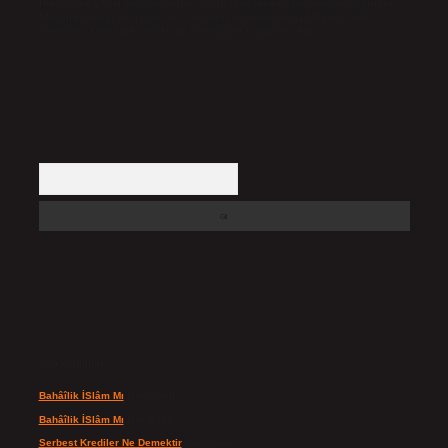
Hukuka ve yasal düzenlemelere aykırı olduğunu düşündüğünüz içerikleri,
backlinkpanelicomtr@gmail.com
adresine bildirmeniz halinde, ilgili
içerikler yasal süre içerisinde sitemizden kaldırılacaktır.
Arama
Son yorumlar
Bahâîlik İSlâm Mı
için
admin
Bahâîlik İSlâm Mı
için
Ayşe
Serbest Krediler Ne Demektir
için
admin