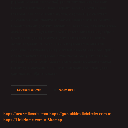
pişmanlık hissi birçok değişen durumdan kaynaklanır.
Boşanma sonrası oluşan değişimler ve yalnızlık hissi
insanlar için zor olabilir. Ayrıca, geçmiş ilişkiye özlem
duymak ve onu idealize etmek de pişmanlık hissini artırır.
Boşanmada en çok kim etkilenir? Boşanma, özellikle erken
evrelerde neredeyse tüm çocuklar için bir stres kaynağıdır.
Çocukların yaklaşık yüzde yirmisi boşandıktan sonra
sorunlar yaşar. Bu oran, riskin boşanmamış ailelerin
çocuklarına kıyasla yaklaşık iki kat daha yüksek olduğunu
göstermektedir. Boşanan çiftler tekrar barışır mı? Eşler
boşanma kararından hemen sonra yeniden evlenemezler.
Bu amaçla yaklaşık bir yıllık bir sürenin ardından yasal
yeniden evliliğe izin veren…
Eşinden
Devamını okuyun
Yorum Bırak
Boşanan
Kadın
Pişman
Olur
Mu
https://ucuzmiknatis.com
https://gunlukkiralikdaireler.com.tr
https://LinkHome.com.tr
Sitemap