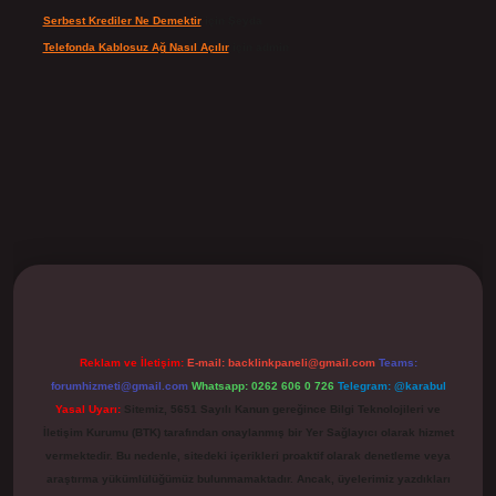
Serbest Krediler Ne Demektir
için
Şeyda
Telefonda Kablosuz Ağ Nasıl Açılır
için
admin
ilbet
Reklam ve İletişim:
E-mail:
backlinkpaneli@gmail.com
Teams:
forumhizmeti@gmail.com
Whatsapp: 0262 606 0 726
Telegram: @karabul
Yasal Uyarı:
Sitemiz, 5651 Sayılı Kanun gereğince Bilgi Teknolojileri ve
İletişim Kurumu (BTK) tarafından onaylanmış bir Yer Sağlayıcı olarak hizmet
vermektedir. Bu nedenle, sitedeki içerikleri proaktif olarak denetleme veya
araştırma yükümlülüğümüz bulunmamaktadır. Ancak, üyelerimiz yazdıkları