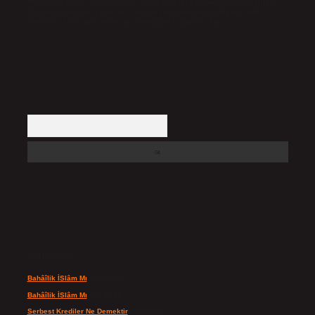
Hukuka ve yasal düzenlemelere aykırı olduğunu düşündüğünüz içerikleri,
backlinkpanelicomtr@gmail.com
adresine bildirmeniz halinde, ilgili
içerikler yasal süre içerisinde sitemizden kaldırılacaktır.
Arama
Son yorumlar
Bahâîlik İSlâm Mı
için
admin
Bahâîlik İSlâm Mı
için
Ayşe
Serbest Krediler Ne Demektir
için
admin