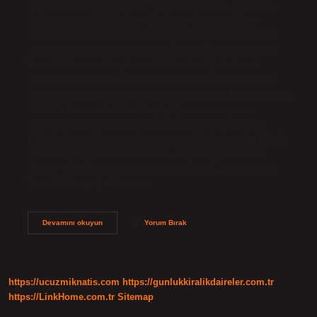
tuz ve ezilmiş sarımsağı bir kaseye ekleyin ve karıştırın.
Salata sosunu börülcelere ekleyin ve karıştırın. Taze
börülce salatasını bir servis tabağına koyun ve isterseniz
limon dilimleriyle süsleyin. Afiyet olsun! 9 Ağustos 2022
Taze börülce nasıl haşlanmalı? Kara fasulyelerin sert
uçlarını ayıklayıp kaynar suyun üzerinde 15 dakika kadar
pişirin. Taze börülce ekşilemesi nasıl yapılır? Kara baklaları
düdüklü tencerede 15 dakika pişiriyoruz ve suyunu
süzdürüyoruz. Ezilmiş sarımsağı tuz ve zeytinyağı ile
birleştiriyoruz, limonu sıkıp suyunu ekleyip kara baklalarla
iyice karıştırıyoruz. Buzdolabında soğutup yemeklerle
birlikte salata olarak soğuk servis ediyoruz. Afiyet olsun.
Taze börülce yoğurtlaması…
Yeşil
Devamını okuyun
Yorum Bırak
Börülce
Salatası
Nasıl
Yapılır
https://ucuzmiknatis.com
https://gunlukkiralikdaireler.com.tr
https://LinkHome.com.tr
Sitemap