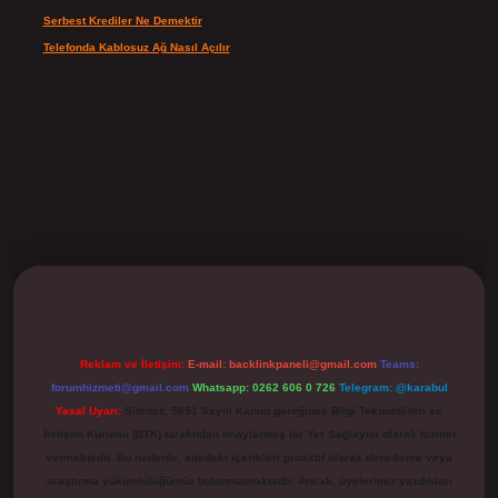
Serbest Krediler Ne Demektir
için
Şeyda
Telefonda Kablosuz Ağ Nasıl Açılır
için
admin
ilbet
Reklam ve İletişim:
E-mail:
backlinkpaneli@gmail.com
Teams:
forumhizmeti@gmail.com
Whatsapp: 0262 606 0 726
Telegram: @karabul
Yasal Uyarı:
Sitemiz, 5651 Sayılı Kanun gereğince Bilgi Teknolojileri ve
İletişim Kurumu (BTK) tarafından onaylanmış bir Yer Sağlayıcı olarak hizmet
vermektedir. Bu nedenle, sitedeki içerikleri proaktif olarak denetleme veya
araştırma yükümlülüğümüz bulunmamaktadır. Ancak, üyelerimiz yazdıkları