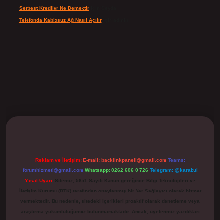
Serbest Krediler Ne Demektir
için
Şeyda
Telefonda Kablosuz Ağ Nasıl Açılır
için
admin
ilbet
Reklam ve İletişim:
E-mail:
backlinkpaneli@gmail.com
Teams:
forumhizmeti@gmail.com
Whatsapp: 0262 606 0 726
Telegram: @karabul
Yasal Uyarı:
Sitemiz, 5651 Sayılı Kanun gereğince Bilgi Teknolojileri ve
İletişim Kurumu (BTK) tarafından onaylanmış bir Yer Sağlayıcı olarak hizmet
vermektedir. Bu nedenle, sitedeki içerikleri proaktif olarak denetleme veya
araştırma yükümlülüğümüz bulunmamaktadır. Ancak, üyelerimiz yazdıkları