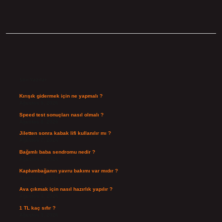
Sidebar
Son Yazılar
Kırışık gidermek için ne yapmalı ?
Ağustos 9, 2026
Speed test sonuçları nasıl olmalı ?
Ağustos 8, 2026
Jiletten sonra kabak lifi kullanılır mı ?
Ağustos 7, 2026
Bağımlı baba sendromu nedir ?
Ağustos 6, 2026
Kaplumbağanın yavru bakımı var mıdır ?
Ağustos 5, 2026
Ava çıkmak için nasıl hazırlık yapılır ?
Ağustos 4, 2026
1 TL kaç sıfır ?
Ağustos 3, 2026