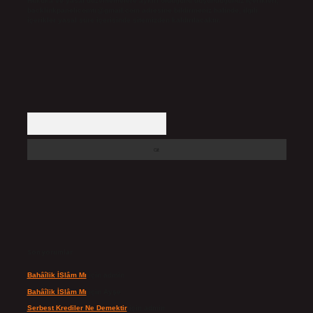
Hukuka ve yasal düzenlemelere aykırı olduğunu düşündüğünüz içerikleri,
backlinkpanelicomtr@gmail.com
adresine bildirmeniz halinde, ilgili
içerikler yasal süre içerisinde sitemizden kaldırılacaktır.
Arama
Son yorumlar
Bahâîlik İSlâm Mı
için
admin
Bahâîlik İSlâm Mı
için
Ayşe
Serbest Krediler Ne Demektir
için
admin