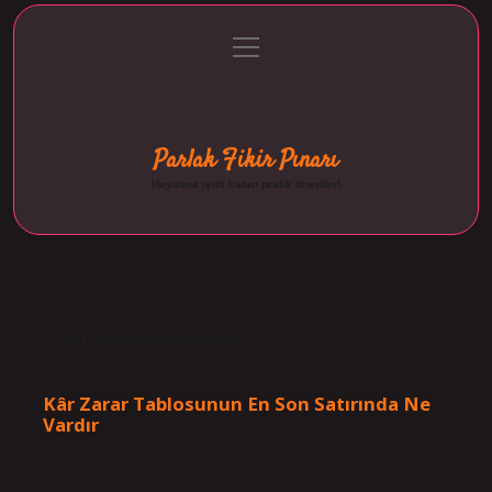
menüyü
Anasayfa
Gizlilik Politikası
Yasal Uyarı
aç
Hakkımızda
Parlak Fikir Pınarı
Hayatına ışıltı katan pratik öneriler!
Etiket:
Bilanço nedir kısaca
Kâr Zarar Tablosunun En Son Satırında Ne
Vardır
Tarih: Kasım 26, 2024