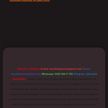
Telefonda Kablosuz Ağ Nasıl Açılır
için
admin
ilbet
Reklam ve İletişim:
E-mail:
backlinkpaneli@gmail.com
Teams:
forumhizmeti@gmail.com
Whatsapp: 0262 606 0 726
Telegram: @karabul
Yasal Uyarı:
Sitemiz, 5651 Sayılı Kanun gereğince Bilgi Teknolojileri ve
İletişim Kurumu (BTK) tarafından onaylanmış bir Yer Sağlayıcı olarak hizmet
vermektedir. Bu nedenle, sitedeki içerikleri proaktif olarak denetleme veya
araştırma yükümlülüğümüz bulunmamaktadır. Ancak, üyelerimiz yazdıkları
içeriklerin sorumluluğunu taşımakta olup, siteye üye olarak bu sorumluluğu
kabul etmiş sayılırlar. Bu internet sitesi, herhangi bir marka, kurum veya