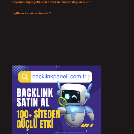
Koyunun suyu geldikten sonra ne zaman doğum olur ?
Temmuz 26, 2026
Ingilizce kanat ne demek ?
Temmuz 25, 2026