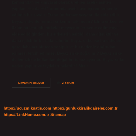
kamışından ve kimyasal olarak üretilen asetik asitten
yapılan, %5 ila %24 oranında asetik asit içeren fermente
edilmiş bir sıvıdır. Etanolün fermantasyonu ile elde edilir.
Beyaz sirke ile normal sirkenin farkı nedir? Elma sirkesi ve
üzüm sirkesi gibi sirkeler meyvenin fermente edilmesiyle
elde edildiğinden, bu sirkelerin asitliği daha düşüktür ve
daha içilebilir bir tada sahiptir. Beyaz sirke ise bu sirkelere
göre daha acı bir tada sahiptir ve bu nedenle doğrudan
içilmesi tercih edilmez. Beyaz sirke doğal mı? Beyaz sirke
de temizlikte kullanılan doğal bir temizleyicidir. Beyaz sirke
neden yapılır ve faydaları nelerdir? Mısır…
Beyaz
Devamını okuyun
2 Yorum
Sirke
Içinde
Ne
Var
https://ucuzmiknatis.com
https://gunlukkiralikdaireler.com.tr
https://LinkHome.com.tr
Sitemap