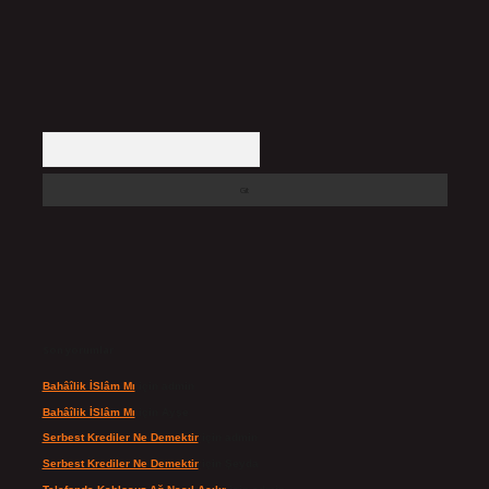
Arama
Son yorumlar
Bahâîlik İSlâm Mı
için
admin
Bahâîlik İSlâm Mı
için
Ayşe
Serbest Krediler Ne Demektir
için
admin
Serbest Krediler Ne Demektir
için
Şeyda