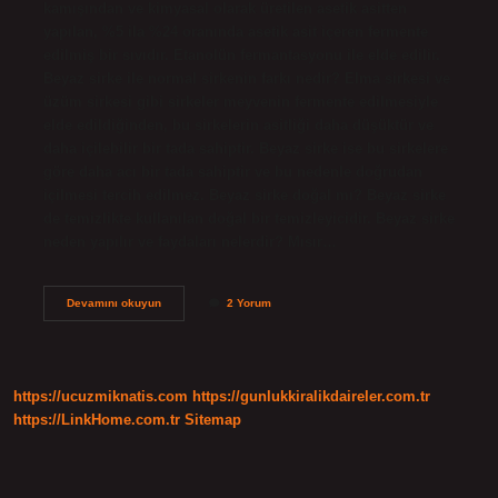
kamışından ve kimyasal olarak üretilen asetik asitten
yapılan, %5 ila %24 oranında asetik asit içeren fermente
edilmiş bir sıvıdır. Etanolün fermantasyonu ile elde edilir.
Beyaz sirke ile normal sirkenin farkı nedir? Elma sirkesi ve
üzüm sirkesi gibi sirkeler meyvenin fermente edilmesiyle
elde edildiğinden, bu sirkelerin asitliği daha düşüktür ve
daha içilebilir bir tada sahiptir. Beyaz sirke ise bu sirkelere
göre daha acı bir tada sahiptir ve bu nedenle doğrudan
içilmesi tercih edilmez. Beyaz sirke doğal mı? Beyaz sirke
de temizlikte kullanılan doğal bir temizleyicidir. Beyaz sirke
neden yapılır ve faydaları nelerdir? Mısır…
Beyaz
Devamını okuyun
2 Yorum
Sirke
Içinde
Ne
Var
https://ucuzmiknatis.com
https://gunlukkiralikdaireler.com.tr
https://LinkHome.com.tr
Sitemap