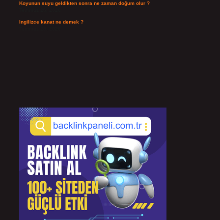
Koyunun suyu geldikten sonra ne zaman doğum olur ?
Temmuz 26, 2026
Ingilizce kanat ne demek ?
Temmuz 25, 2026