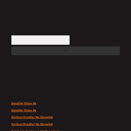
Arama
Son yorumlar
Bahâîlik İSlâm Mı
için
admin
Bahâîlik İSlâm Mı
için
Ayşe
Serbest Krediler Ne Demektir
için
admin
Serbest Krediler Ne Demektir
için
Şeyda