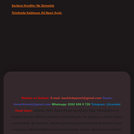
Serbest Krediler Ne Demektir
için
Şeyda
Telefonda Kablosuz Ağ Nasıl Açılır
için
admin
ilbet
Reklam ve İletişim:
E-mail:
backlinkpaneli@gmail.com
Teams:
forumhizmeti@gmail.com
Whatsapp: 0262 606 0 726
Telegram: @karabul
Yasal Uyarı:
Sitemiz, 5651 Sayılı Kanun gereğince Bilgi Teknolojileri ve
İletişim Kurumu (BTK) tarafından onaylanmış bir Yer Sağlayıcı olarak hizmet
vermektedir. Bu nedenle, sitedeki içerikleri proaktif olarak denetleme veya
araştırma yükümlülüğümüz bulunmamaktadır. Ancak, üyelerimiz yazdıkları