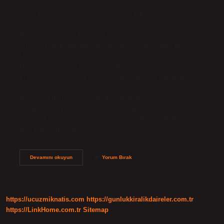
kavimdir ve Kafkas dilleriyle akraba bir dil konuşurlar. (Bu
arada Baskça ile Sümerce, Japonca, Tibetçe, Fince,
Macarca ve Türkçe arasında karşılaştırmalar yapılmıştır.
Bask hangi dilde? Baskça’da Euskara olarak adlandırılan
dil, 17 özerk bölgeden oluşan kuzey İspanya’daki Bask
Ülkesi ve Navarra özerk bölgelerinde resmi statüye sahiptir.
Dilin konuşulduğu bir diğer bölge olan güneybatı
Fransa’da dilin resmi statüsü yoktur. Baskça hangi dil
ailesi? Baskça (euskara), Baskların izole edilmiş dili.
Baskça, dilbilimciler tarafından, Hint-Avrupa dillerinin
Avrupa’da yayılmasından önce Avrupa’da konuşulan
dillerin bir kalıntısı olarak kabul edilir. Baskça Kafkas dili
mi? Türk dilleri Azerice, 9…
Bask
Devamını okuyun
Yorum Bırak
Bölgesi
Hangi
Dil
https://ucuzmiknatis.com
https://gunlukkiralikdaireler.com.tr
https://LinkHome.com.tr
Sitemap