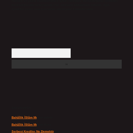
Hukuka ve yasal düzenlemelere aykırı olduğunu düşündüğünüz içerikleri,
backlinkpanelicomtr@gmail.com
adresine bildirmeniz halinde, ilgili
içerikler yasal süre içerisinde sitemizden kaldırılacaktır.
Arama
Son yorumlar
Bahâîlik İSlâm Mı
için
admin
Bahâîlik İSlâm Mı
için
Ayşe
Serbest Krediler Ne Demektir
için
admin