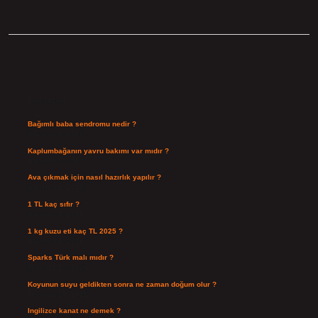
Sidebar
Son Yazılar
Bağımlı baba sendromu nedir ?
Ağustos 6, 2026
Kaplumbağanın yavru bakımı var mıdır ?
Ağustos 5, 2026
Ava çıkmak için nasıl hazırlık yapılır ?
Ağustos 4, 2026
1 TL kaç sıfır ?
Ağustos 3, 2026
1 kg kuzu eti kaç TL 2025 ?
Ağustos 3, 2026
Sparks Türk malı mıdır ?
Temmuz 28, 2026
Koyunun suyu geldikten sonra ne zaman doğum olur ?
Temmuz 26, 2026
Ingilizce kanat ne demek ?