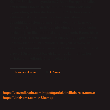
Katılım Endeksi ile uyumlu mu? Astor Energy’nin halka
arzı Katılım Endeksi ile uyumludur. Katılım endeksine
uygun olmayan hisseler haram mıdır? Bir hisse senedi
katılım endeksine uymuyorsa, faiz veya İslami
duyarlılıklarla işlem görmez. Bu ifade, bir şirketin veya
finansal ürünün İslam ile uyumlu olmadığını veya katılım
bankacılığının ilkelerini ihlal ettiğini gösterir. Barem hisse
ne iş yapar? Barem Ambalaj Irak’ın en büyük gıda ambalaj
ve tarım fuarında. 1999 yılında %100 yerli sermaye ile
kurulan Barem Ambalaj, şu anda 17 ülkeye gururla ihracat
yapıyor! Şirket, ofset baskılı karton ve lamineli karton
ambalajların kullanıldığı tüm sektörlerde…
Barem
Devamını okuyun
2 Yorum
Ambalaj
Hisse
Helal
Mi
https://ucuzmiknatis.com
https://gunlukkiralikdaireler.com.tr
https://LinkHome.com.tr
Sitemap