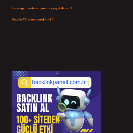
Temmuz 25, 2026
Karaciğer hastaları yumurta yiyebilir mi ?
Temmuz 24, 2026
Google TV anten gerekli mi ?
Temmuz 22, 2026