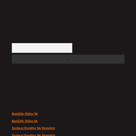
içerikler yasal süre içerisinde sitemizden kaldırılacaktır.
Arama
Son yorumlar
Bahâîlik İSlâm Mı
için
admin
Bahâîlik İSlâm Mı
için
Ayşe
Serbest Krediler Ne Demektir
için
admin
Serbest Krediler Ne Demektir
için
Şeyda