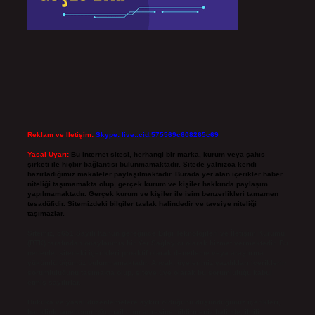
Reklam ve İletişim:
Skype: live:.cid.575569c608265c69
Yasal Uyarı:
Bu internet sitesi, herhangi bir marka, kurum veya şahıs
şirketi ile hiçbir bağlantısı bulunmamaktadır. Sitede yalnızca kendi
hazırladığımız makaleler paylaşılmaktadır. Burada yer alan içerikler haber
niteliği taşımamakta olup, gerçek kurum ve kişiler hakkında paylaşım
yapılmamaktadır. Gerçek kurum ve kişiler ile isim benzerlikleri tamamen
tesadüfidir. Sitemizdeki bilgiler taslak halindedir ve tavsiye niteliği
taşımazlar.
Sitemiz, 5651 Sayılı Kanun gereğince Bilgi Teknolojileri ve İletişim Kurumu
(BTK) tarafından onaylanmış bir Yer Sağlayıcı olarak hizmet vermektedir. Bu
nedenle, sitedeki içerikleri proaktif olarak denetleme veya araştırma
yükümlülüğümüz bulunmamaktadır. Ancak, üyelerimiz yazdıkları içeriklerin
sorumluluğunu taşımakta olup, siteye üye olarak bu sorumluluğu kabul
etmiş sayılırlar.
Hukuka ve yasal düzenlemelere aykırı olduğunu düşündüğünüz içerikleri,
backlinkpanelicomtr@gmail.com
adresine bildirmeniz halinde, ilgili