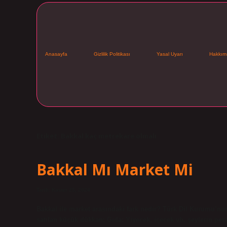
Anasayfa
Gizlilik Politikası
Yasal Uyarı
Hakkım
Etiket:
Bakkal kaç metrekare olmalı
Bakkal Mı Market Mi
Tarih: Kasım 25, 2024
Bakkal ile market arasındaki fark nedir? Türk Dil Kurumu’nun
satılan küçük dükkan; Gıda: Yiyecek, içecek vb. şeylerin pera