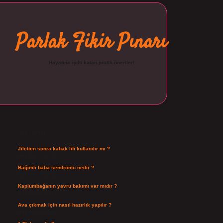
Parlak Fikir Pınarı
Hayatına ışıltı katan pratik öneriler!
Sidebar
ilbet
Son Yazılar
Jiletten sonra kabak lifi kullanılır mı ?
Ağustos 7, 2026
Bağımlı baba sendromu nedir ?
Ağustos 6, 2026
Kaplumbağanın yavru bakımı var mıdır ?
Ağustos 5, 2026
Ava çıkmak için nasıl hazırlık yapılır ?
Ağustos 4, 2026