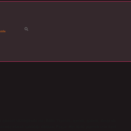
ızda
 güncel sözlüğünde ise; Büfe: Yiyecek, içecek, gazete, dergi vb.
kende olarak satıldığı dükkan; Pazar: Her türlü yiyecek için özel