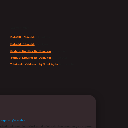
Son yorumlar
Bahâîlik İSlâm Mı
için
admin
Bahâîlik İSlâm Mı
için
Ayşe
Serbest Krediler Ne Demektir
için
admin
Serbest Krediler Ne Demektir
için
Şeyda
Telefonda Kablosuz Ağ Nasıl Açılır
için
admin
elegram: @karabul
denle, sitedeki içerikleri proaktif olarak denetleme veya araştırma