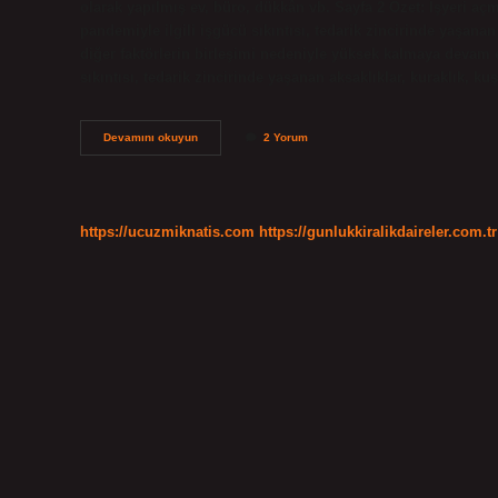
olarak yapılmış ev, büro, dükkân vb. Sayfa 2 Özet: İşyeri aç
pandemiyle ilgili işgücü sıkıntısı, tedarik zincirinde yaşanan
diğer faktörlerin birleşimi nedeniyle yüksek kalmaya devam e
sıkıntısı, tedarik zincirinde yaşanan aksaklıklar, kuraklık, k
Bakkal
Devamını okuyun
2 Yorum
Mı
Market
Mi
https://ucuzmiknatis.com
https://gunlukkiralikdaireler.com.tr