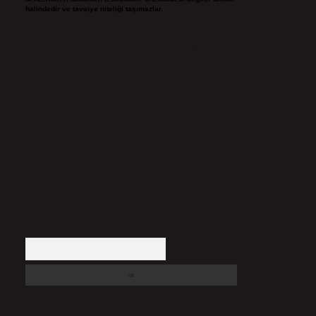
halindedir ve tavsiye niteliği taşımazlar.
Sitemiz, 5651 Sayılı Kanun gereğince Bilgi Teknolojileri ve
İletişim Kurumu (BTK) tarafından onaylanmış bir Yer
Sağlayıcı olarak hizmet vermektedir. Bu nedenle, sitedeki
içerikleri proaktif olarak denetleme veya araştırma
yükümlülüğümüz bulunmamaktadır. Ancak, üyelerimiz
yazdıkları içeriklerin sorumluluğunu taşımakta olup, siteye
üye olarak bu sorumluluğu kabul etmiş sayılırlar.
Hukuka ve yasal düzenlemelere aykırı olduğunu
düşündüğünüz içerikleri,
backlinkpanelicomtr@gmail.com
adresine bildirmeniz halinde, ilgili içerikler yasal süre
içerisinde sitemizden kaldırılacaktır.
Arama