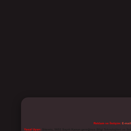
Reklam ve İletişim:
E-mai
Yasal Uyarı:
Sitemiz, 5651 Sayılı Kanun gereğince Bilgi Teknolojileri ve İl