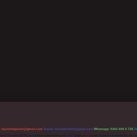
l:
backlinkpaneli@gmail.com
Teams:
forumhizmeti@gmail.com
Whatsapp: 0262 606 0 726
T
etişim Kurumu (BTK) tarafından onaylanmış bir Yer Sağlayıcı olarak hizmet vermektedir. Bu ne