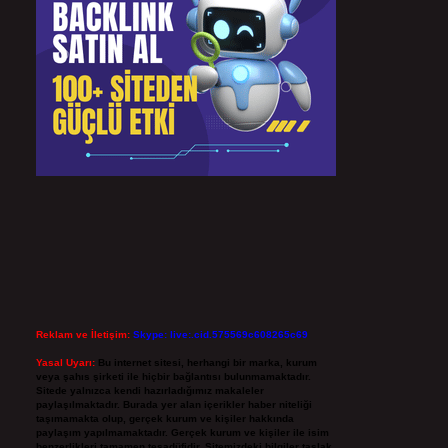
Reklam ve İletişim:
Skype: live:.cid.575569c608265c69
Yasal Uyarı:
Bu internet sitesi, herhangi bir marka, kurum
veya şahıs şirketi ile hiçbir bağlantısı bulunmamaktadır.
Sitede yalnızca kendi hazırladığımız makaleler
paylaşılmaktadır. Burada yer alan içerikler haber niteliği
taşımamakta olup, gerçek kurum ve kişiler hakkında
paylaşım yapılmamaktadır. Gerçek kurum ve kişiler ile isim
benzerlikleri tamamen tesadüfidir. Sitemizdeki bilgiler taslak