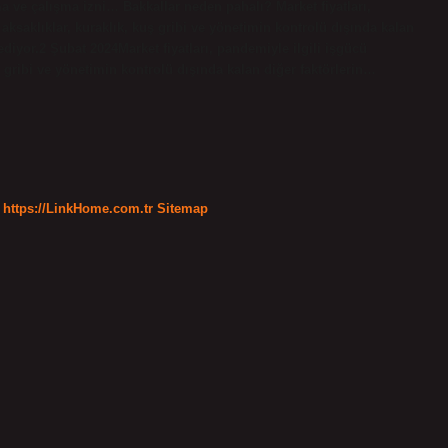
ma ve çalışma izni… Bakkallar neden pahalı? Market fiyatları,
 aksaklıklar, kuraklık, kuş gribi ve yönetimin kontrolü dışında kalan
diyor.2 Şubat 2024Market fiyatları, pandemiyle ilgili işgücü
uş gribi ve yönetimin kontrolü dışında kalan diğer faktörlerin…
https://LinkHome.com.tr
Sitemap