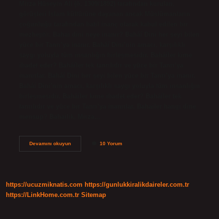
Mirza Hüseyin Ali (ö. 1309/1892) tarafından kurulan,
görüşleri İslam kültürüne dayanan ancak Müslümanların
çoğunluğu tarafından batıl inanç olarak kabul edilen bir
mezheptir. Bahai dini neye inanır? Baháí Dini her şeyi bilen
yüce bir Tanrı’ya inanır. Baháí Dini’nin amacı, karşılıklı
saygı yoluyla tüm insanlığın birleşmesidir. Baháíler kime
ibadet eder? Baháíler tek tanrılıdır ve yüce bir Tanrı’ya
inanırlar. Baháí Dini her şeyi bilen yüce bir Tanrı’ya inanır.
Baháí Dini’nin amacı, karşılıklı saygı yoluyla tüm insanlığın
birleşmesidir. Baháíler kime ibadet eder? Baháíler tek
tanrılıdır ve yüce bir Tanrı’ya inanırlar. Bahailer hangi dine
mensup? Bahailik, Mirza…
Bahâîlik
Devamını okuyun
10 Yorum
İSlâm
Mı
https://ucuzmiknatis.com
https://gunlukkiralikdaireler.com.tr
https://LinkHome.com.tr
Sitemap