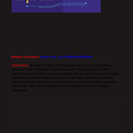
Reklam ve İletişim:
Skype: live:.cid.575569c608265c69
Yasal Uyarı:
Bu internet sitesi, herhangi bir marka, kurum veya şahıs
şirketi ile hiçbir bağlantısı bulunmamaktadır. Sitede yalnızca kendi
hazırladığımız makaleler paylaşılmaktadır. Burada yer alan içerikler haber
niteliği taşımamakta olup, gerçek kurum ve kişiler hakkında paylaşım
yapılmamaktadır. Gerçek kurum ve kişiler ile isim benzerlikleri tamamen
tesadüfidir. Sitemizdeki bilgiler taslak halindedir ve tavsiye niteliği
taşımazlar.
Sitemiz, 5651 Sayılı Kanun gereğince Bilgi Teknolojileri ve İletişim Kurumu
(BTK) tarafından onaylanmış bir Yer Sağlayıcı olarak hizmet vermektedir. Bu
nedenle, sitedeki içerikleri proaktif olarak denetleme veya araştırma
yükümlülüğümüz bulunmamaktadır. Ancak, üyelerimiz yazdıkları içeriklerin
sorumluluğunu taşımakta olup, siteye üye olarak bu sorumluluğu kabul
etmiş sayılırlar.
Hukuka ve yasal düzenlemelere aykırı olduğunu düşündüğünüz içerikleri,
backlinkpanelicomtr@gmail.com
adresine bildirmeniz halinde, ilgili