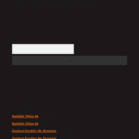
içerikler yasal süre içerisinde sitemizden kaldırılacaktır.
Arama
Son yorumlar
Bahâîlik İSlâm Mı
için
admin
Bahâîlik İSlâm Mı
için
Ayşe
Serbest Krediler Ne Demektir
için
admin
Serbest Krediler Ne Demektir
için
Şeyda