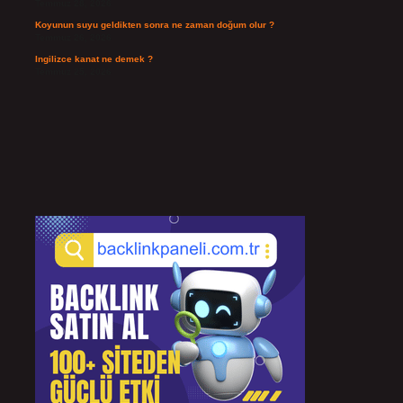
Temmuz 28, 2026
Koyunun suyu geldikten sonra ne zaman doğum olur ?
Temmuz 26, 2026
Ingilizce kanat ne demek ?
Temmuz 25, 2026