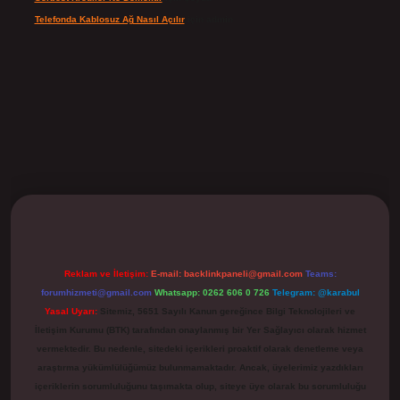
Telefonda Kablosuz Ağ Nasıl Açılır
için
admin
ilbet
Reklam ve İletişim:
E-mail:
backlinkpaneli@gmail.com
Teams:
forumhizmeti@gmail.com
Whatsapp: 0262 606 0 726
Telegram: @karabul
Yasal Uyarı:
Sitemiz, 5651 Sayılı Kanun gereğince Bilgi Teknolojileri ve
İletişim Kurumu (BTK) tarafından onaylanmış bir Yer Sağlayıcı olarak hizmet
vermektedir. Bu nedenle, sitedeki içerikleri proaktif olarak denetleme veya
araştırma yükümlülüğümüz bulunmamaktadır. Ancak, üyelerimiz yazdıkları
içeriklerin sorumluluğunu taşımakta olup, siteye üye olarak bu sorumluluğu