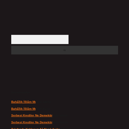
Arama
Son yorumlar
Bahâîlik İSlâm Mı
için
admin
Bahâîlik İSlâm Mı
için
Ayşe
Serbest Krediler Ne Demektir
için
admin
Serbest Krediler Ne Demektir
için
Şeyda