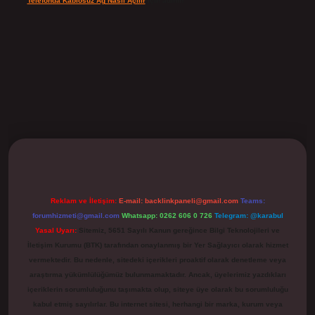
Telefonda Kablosuz Ağ Nasıl Açılır
için
admin
ilbet
Reklam ve İletişim:
E-mail:
backlinkpaneli@gmail.com
Teams:
forumhizmeti@gmail.com
Whatsapp: 0262 606 0 726
Telegram: @karabul
Yasal Uyarı:
Sitemiz, 5651 Sayılı Kanun gereğince Bilgi Teknolojileri ve
İletişim Kurumu (BTK) tarafından onaylanmış bir Yer Sağlayıcı olarak hizmet
vermektedir. Bu nedenle, sitedeki içerikleri proaktif olarak denetleme veya
araştırma yükümlülüğümüz bulunmamaktadır. Ancak, üyelerimiz yazdıkları
içeriklerin sorumluluğunu taşımakta olup, siteye üye olarak bu sorumluluğu
kabul etmiş sayılırlar. Bu internet sitesi, herhangi bir marka, kurum veya