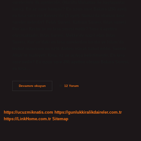
surelerinin ilk ayetleridir. (Hurûfu Mukattaa ile başlayanlar
hariç). En az sure hangisi? En uzun sure Bakara (286 ayet),
en kısa sure ise Kevser’dir (3 ayet). Namazda okunan kısa
sureler nelerdir? Felak Suresi. Kafirun Suresi. İhlas suresi
Kur’an-ı Kerim’in en kısa suresi midir? Sure 4 ayetten
oluşmaktadır. İhlas Suresi. Mekke’de nazil olan İhlas
Suresi, Kur’an’daki en kısa surelerden biridir ve İslam’da
tevhid inancının en özlü ifadesi olarak kabul edilir. Surede
Allah’ın mahiyeti; Kısa, öz ve açıkça belirtilmiştir. En kısa
sure nedir? En uzun sure 286 ayetten oluşan Bakara Suresi,
en kısa…
En
Devamını okuyun
12 Yorum
Kisa
Sure
Hangisi
https://ucuzmiknatis.com
https://gunlukkiralikdaireler.com.tr
https://LinkHome.com.tr
Sitemap